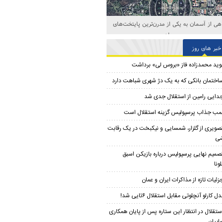
صاویری جذاب از جنگنده شخصی رئیس ناسا
خبر های روز
وید محمدزاده فاز «بروس لی» برداشت
اختمان بانکی که به یک دژ شهری شباهت دارد
دایی رامین از استقلال جدی شد
مب جذاب پرسپولیس گزینه استقلال است
صویری از گلزار، شمسایی و نیکبخت در یک رقابت
شی
صمیم نهایی پرسپولیس درباره بازیکن اسبق
ونا
زئیات تازه از مذاکرات ایران و عمان
دل کارلو آنچلوتی مقابل استقلال ۶تایی شد!
ستقلال در انتظار این ستاره پس از پایان همکاری
اییان