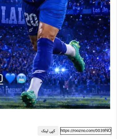
https://roozno.com/0039NO
کپی لینک