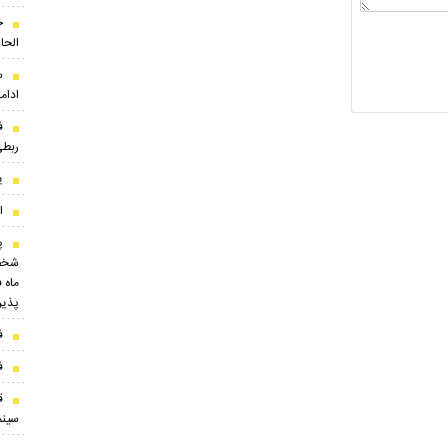
ج
الحا
س
ادام
ف
ربطی
ی
ا
پ
شخصی
ماه 
پذیر
فا
فا
ق
سینم