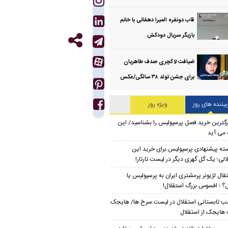
قاب دونفره المیرا دهقانی با خانم
بازیگر سریال دودکش
ضیافت لاکچری صدف طاهریان
برای جشن تولد ۳۸ سالگی‌/عکس
بیننده های روز
ویژه روز
رگترین خرید فصل پرسپولیس را بشناسید/ این
 می آید
ته پیشنهادی پرسپولیس برای خرید این
الی؛ یک گل گهری دیگر در لیست تارتار!
تقال لژیونر پرمشتری ایران به پرسپولیس یا
ل؟ ؛ افسوس بزرگ استقلال!
ب تابستانی استقلال در لیست سرخ ها/ هایجک
ایجک از استقلال