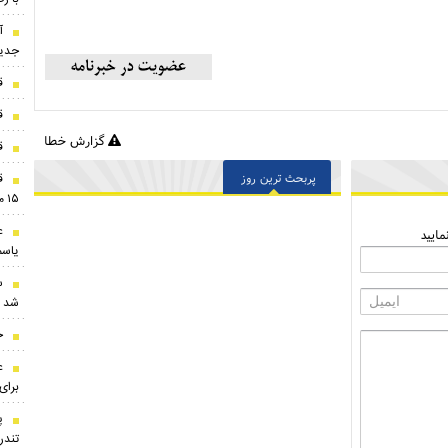
آ
جدید
ق
ق
گزارش خطا
قی
ق
پربحث ترین روز
۱۵ مرداد ۱۴۰۵
ع
ایید
یاسم
س
شد
ج
ع
برای
پ
تندر