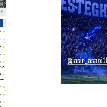
ت
ن
س
ج
ب
ت
ورز
ت
بارسل
ج
ب
ا
با رض