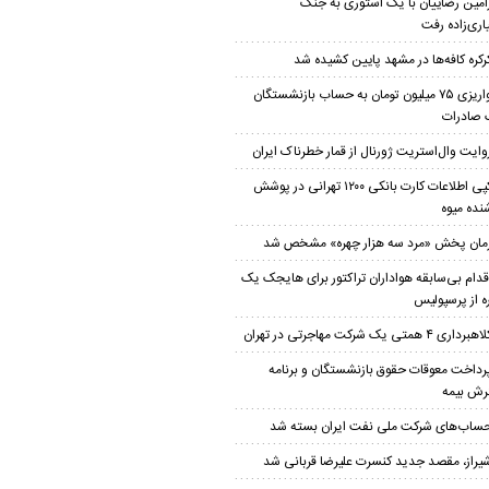
امین رضاییان با یک استوری به جنگ
اری‌زاده رفت
رکره کافه‌ها در مشهد پایین کشیده شد
واریزی ۷۵ میلیون تومان به حساب بازنشستگان
 صادرات
وایت وال‌استریت ژورنال از قمار خطرناک ایران
کپی اطلاعات کارت بانکی ۱۲۰۰ تهرانی در پوشش
نده میوه
مان پخش «مرد سه هزار چهره» مشخص شد
قدام بی‌سابقه هواداران تراکتور برای هایجک یک
ه از پرسپولیس
هبرداری ۴ همتی یک شرکت مهاجرتی در تهران
رداخت معوقات حقوق بازنشستگان و برنامه
ش بیمه
ساب‌‌های شرکت ملی نفت ایران بسته شد
یراز، مقصد جدید کنسرت علیرضا قربانی شد