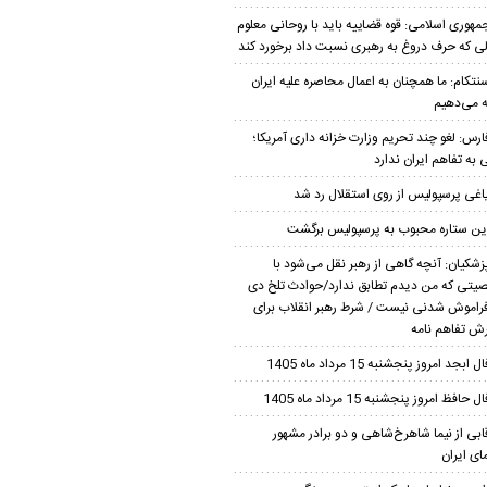
مهوری اسلامی: قوه قضاییه باید با روحانی معلوم
لی که حرف دروغ به رهبری نسبت داد برخورد کند
نتکام: ما همچنان به اعمال محاصره علیه ایران
ه می‌دهیم
ارس: لغو چند تحریم وزارت خزانه داری آمریکا؛
 به تفاهم ایران ندارد
اغی پرسپولیس از روی استقلال رد شد
ین ستاره محبوب به پرسپولیس برگشت
زشکیان‌: آنچه گاهی از رهبر نقل می‌شود با
تی که من دیدم تطابق ندارد/حوادث تلخ دی
فراموش شدنی نیست / شرط رهبر انقلاب برای
ش تفاهم نامه
ل ابجد امروز پنجشنبه 15 مرداد ماه 1405
ل حافظ امروز پنجشنبه 15 مرداد ماه 1405
ابی از نیما شاهرخ‌شاهی و دو برادر مشهور
ای ایران