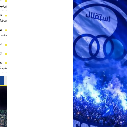
تص
پرسپو
خر
هافبک
مو
مقصد
اس
ان
بم
شود؟/