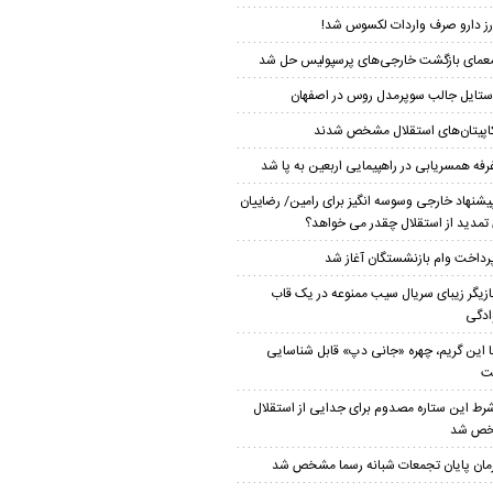
رز دارو صرف واردات لکسوس شد!
عمای بازگشت خارجی‌های پرسپولیس حل شد
ستایل جالب سوپرمدل روس در اصفهان
اپیتان‌های استقلال مشخص شدند
رفه همسریابی در راهپیمایی اربعین به پا شد
یشنهاد خارجی وسوسه انگیز برای رامین/ رضاییان
 تمدید از استقلال چقدر می خواهد؟
رداخت وام بازنشستگان آغاز شد
ازیگر زیبای سریال سیب ممنوعه در یک قاب
ادگی
ا این گریم، چهره «جانی دپ» قابل شناسایی
ت
رط این ستاره مصدوم برای جدایی از استقلال
ص شد
مان پایان تجمعات شبانه رسما مشخص شد