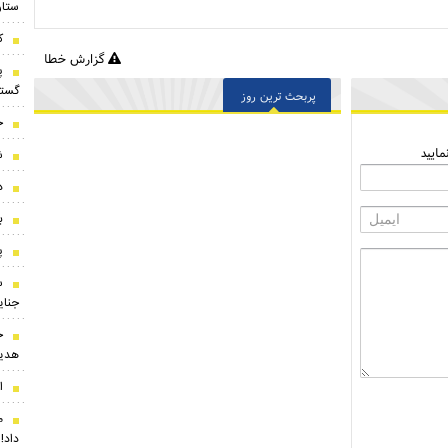
ستار
کلا
گزارش خطا
پ
گستر
پربحث ترین روز
ح
ایید
ش
د
ب
پ
س
جنای
ج
هدیه
ا
داد!