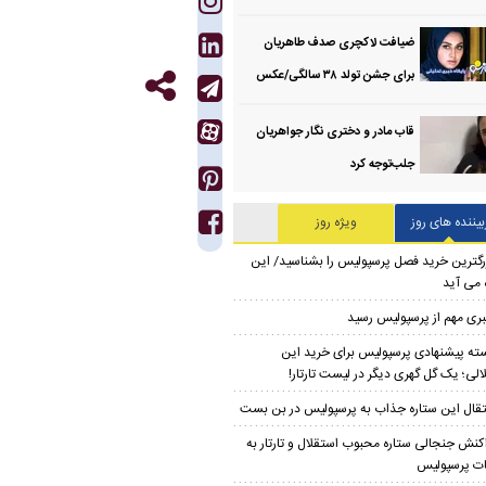
ضیافت لاکچری صدف طاهریان
برای جشن تولد ۳۸ سالگی‌/عکس
قاب مادر و دختری نگار جواهریان
جلب‌توجه کرد
بیننده های روز
ویژه روز
رگترین خرید فصل پرسپولیس را بشناسید/ این
 می آید
ری مهم از پرسپولیس رسید
ته پیشنهادی پرسپولیس برای خرید این
الی؛ یک گل گهری دیگر در لیست تارتار!
تقال این ستاره جذاب به پرسپولیس در بن بست
کنش جنجالی ستاره محبوب استقلال و تارتار به
ت پرسپولیس