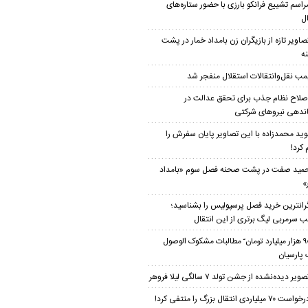
راسم تشییع فرانکو بارزی با حضور ستاره‌های
ال
صاویر تازه از بازیگران زن بامداد خمار در پشت
ه
مب نقل‌وانتقالات استقلال منفجر شد
صلاح نظام جذب برای تحقق عدالت در
ندهی نیروهای شرکتی
وید محمدزاده با این تصاویر پایان سفرش را
 کرد!
مید صفت در پشت صحنه فصل سوم «بامداد
»
رانترین خرید فصل پرسپولیس را بشناسید؛
 سرمربی لیگ برتری از این انتقال
۹۰ هزار میلیارد تومان ّ مطالبات مشکوک الوصول
 پارسیان
صویر دیده‌نشده از جشن تولد ۷ سالگی لیلا فروهر
واست ۷۰ میلیاردی انتقال بزرگ را منتفی کرد!