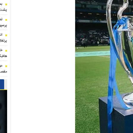
بم
پشت ه
تص
پرسپو
ان
پرتغا
خر
هافبک
مو
مقصد