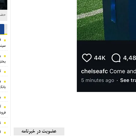
حاشی
ق
سینم
ر
بختی
ک
بانک
ر
فروش
ز
ا