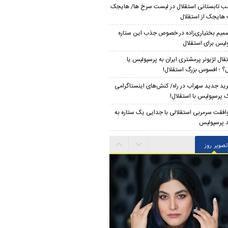
ب تابستانی استقلال در لیست سرخ ها/ هایجک
ایجک از استقلال
میم بختیاری‌زاده در خصوص جذب این ستاره
لیس برای استقلال
تقال لژیونر پرمشتری ایران به پرسپولیس یا
ل؟ ؛ افسوس بزرگ استقلال!
ید جدید سهراب در راه/ کنش‌های اینستاگرامی
 پرسپولیس با استقلال!
افقت سرمربی استقلالی با جدایی یک ستاره به
 پرسپولیس
تصویر روز