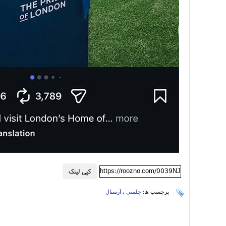
https://roozno.com/0039NJ
کپی لینک
برچسب ها:
چلسی
،
آرسنال