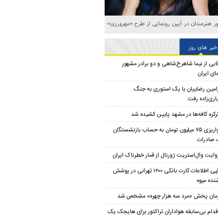
ه‌های خاکسپاری اکبر عبدی در قطعه هنرمندان
خبر های روز
ابی از نیما شاهرخ‌شاهی و دو برادر مشهور
ای ایران
امین رضاییان با یک استوری به جنگ
اری‌زاده رفت
رکره کافه‌ها در مشهد پایین کشیده شد
واریزی ۷۵ میلیون تومان به حساب بازنشستگان
 صادرات
وایت وال‌استریت ژورنال از قمار خطرناک ایران
کپی اطلاعات کارت بانکی ۱۲۰۰ تهرانی در پوشش
نده میوه
مان پخش «مرد سه هزار چهره» مشخص شد
قدام بی‌سابقه هواداران تراکتور برای هایجک یک