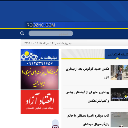
به روز شده در: ۱۴ مرداد ۱۴۰۵ - ۲۳:۵۰
بکه اجتماعی
عکس جدید گوگوش بعد از بیماری
اش
رونمایی صابر ابر از گربه‌های لوکس
و کمیابش/عکس
قاب دونفره المیرا دهقانی با خانم
بازیگر سریال دودکش