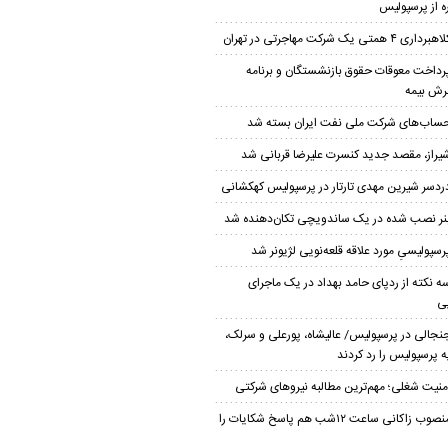
ه از پرسپولیس
هبرداری ۴ همتی یک شرکت مهاجرتی در تهران
رداخت معوقات حقوق بازنشستگان و برنامه
ش بیمه
ساب‌‌های شرکت ملی نفت ایران بسته شد
یراز، مقصد جدید کنسرت علیرضا قربانی شد
ردسر شیرین مهدی تارتار در پرسپولیس کهکشانی
نر نصب شده در یک ساندویچی تکان‌دهنده شد
رسپولیسیِ مورد علاقه قلعه‌نویی لژیونر شد
ه نکته از ردپای حامد بهداد در یک ماجرای
ی
نجالی در پرسپولیس/ عالیشاه، پورعلی و سرلک،
 پرسپولیس را رد کردند
منیت شغلی؛ مهم‌ترین مطالبه نیروهای شرکتی
منصوب زاکانی ساعت ۱۲شب هم پاسخ شکایات را