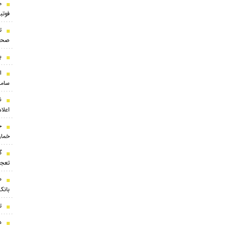
م
فوتب
ت
صحن
ب
ا
ساما
ن
اعلام
ح
خمار
گ
تعجب
بانک
ت
درخ