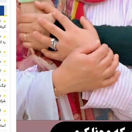
ع
کربلا
س
رد ک
س
ر
ن
ع
لیگ 
ر
شرک
ا
س
آسان