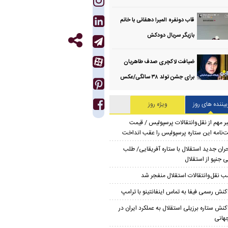
قاب دونفره المیرا دهقانی با خانم
بازیگر سریال دودکش
ضیافت لاکچری صدف طاهریان
برای جشن تولد ۳۸ سالگی‌/عکس
بیننده های روز
ویژه روز
ر مهم از نقل‌وانتقالات پرسپولیس / قیمت
‌نامه این ستاره پرسپولیس را عقب انداخت
ران جدید استقلال با ستاره آفریقایی/ طلب
 جنپو از استقلال
ب نقل‌وانتقالات استقلال منفجر شد
کنش رسمی فیفا به تماس اینفانتینو با ترامپ
کنش ستاره برزیلی استقلال به عملکرد ایران در
هانی