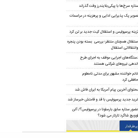
تاره سرخ‌ها با پیکی‌بلایندرز وقت گذراند
صویر پک پذیرایی ادایی و پرهزینه در مراسمات
زینه پرسپولیس و استقلال کیت جدید بر تن کرد
ستقلال همچنان منتظر؛ بررسی بسته بودن پنجره
وانتقالاتی استقلال
ستگاه‌های اجرایی موظف به اجرای طرح
ندهی نیروهای شرکتی هستند
انم خواننده مشهور برای مدتی نامعلوم
افظی کرد
حتوای آخرین پیام آمریکا به ایران فاش شد
رید جدید پرسپولیس با قد و قامتش خبرساز شد
ضور ستاره سابق بارسلونا در پرسپولیس؟/ آلن
لوویچ شاگرد تارتار می شود؟
پرطرفدار