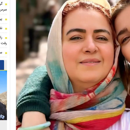
گر
سرمرب
پر
نظ
را
رفت
سن
لیند