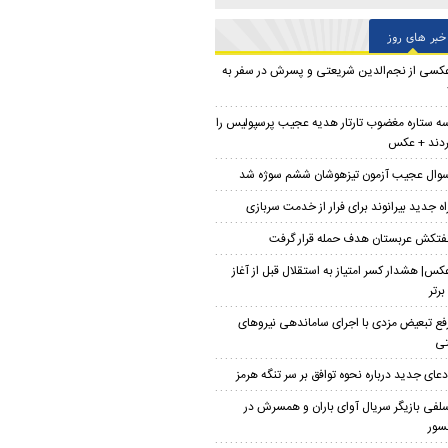
خبر های روز
کسی از نجم‌الدین شریعتی و پسرش در سفر به
ه ستاره مغضوب تارتار هدیه عجیب پرسپولیس را
ردند + عکس
وال عجیب آزمون تیزهوشان ششم سوژه شد
اه جدید بیرانوند برای فرار از خدمت سربازی
فتکش عربستان هدف حمله قرار گرفت
کس| هشدار کسر امتیاز به استقلال قبل از آغاز
برتر
فع تبعیض مزدی با اجرای ساماندهی نیروهای
تی
دعای جدید درباره نحوه توافق بر سر تنگه هرمز
لفی بازیگر سریال آوای باران و همسرش در
سور