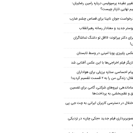
غییر عقیده پرسپولیس درباره رامین رضاییان؛
م نهایی تارتار چیست؟
رخواست جوان نابینا برای قصاص چشم ضارب
وستر جدید و معنادار رسانه رهبرانقلاب
رای دکتر بیرانوند؛ لااقل تو دلتنگ تماشاگران
!
کس پاییزی پویا امینی در وسط تابستان
ازیگر فیلم اخراجی‌ها با این عکس آفتابی شد
یام احساسی ستاره برزیلی برای هواداران
؛ زندگی من را به ۲ قسمت تقسیم کردید!
اماندهی نیروهای شرکتی، گامی برای تضمین
 و نظم‌بخشی به پرداخت‌ها
ختلال در دسترسی کاربران ایرانی به چت جی پی
صویربرداری فیلم جدید «جکی چان» در نزدیکی