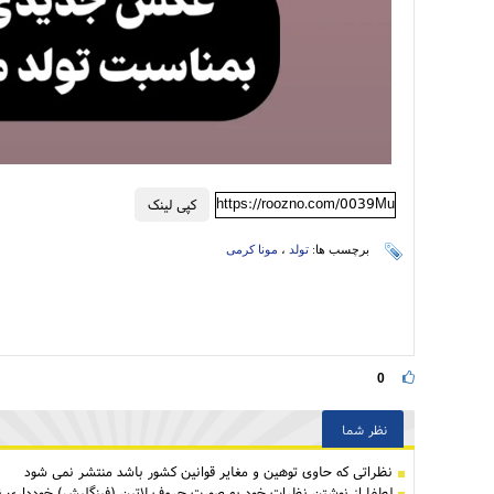
https://roozno.com/0039Mu
کپی لینک
برچسب ها:
تولد
،
مونا کرمی
0
نظر شما
نظراتی كه حاوی توهین و مغایر قوانین کشور باشد منتشر نمی شود
لطفا از نوشتن نظرات خود به صورت حروف لاتین (فینگلیش) خودداری نم