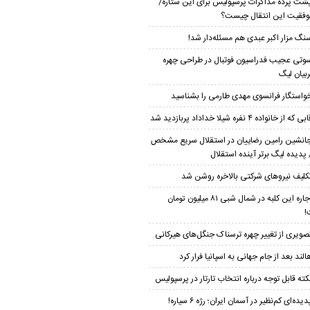
شت پرده مذاکرات پرسپولیس برای این ستاره/
موفقیت این انتقال چیست؟
نگ مزار اکبر عبدی هم مسئله‌دار شد!
وتی عجیب فدراسیون فوتبال در طراحی چهره
بیان لیگ
واستگار فرانسوی مهدی طارمی را بشناسید
بی که از خانواده ۴ نفره شیلا خداداد پربازدید شد
انشین رامین رضاییان در استقلال سریع مشخص
پدیده لیگ برتر آینده استقلال
کلیف نیروهای شرکتی بالاخره روشن شد
اجاره این کلبه در شمال شبی ۸۱ میلیون تومان
!
صویری از تغییر چهره ترسناک جنگل‌های هیرکانی
الند بعد از جام جهانی به اسپانیا فرار کرد
کته قابل توجه درباره انتخاب تارتار در پرسپولیس
دیده‌ای کم‌نظیر در آسمان ایران؛ رژه ۶ سیاره!