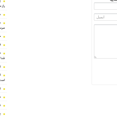
پ
راز 
س
س
سرمر
خ
قا
ج
شد/ 
ت
است
ت
ه
ن
پ