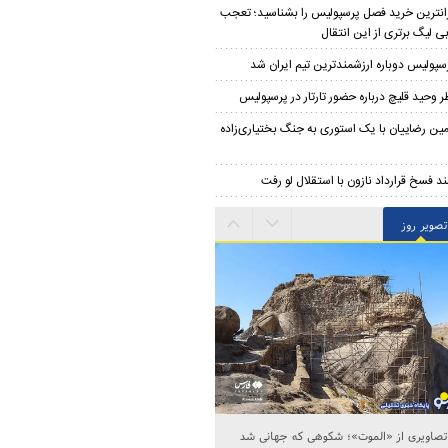
انترین خرید فصل پرسپولیس را بشناسید؛ تعجب
ی لیگ برتری از این انتقال
سپولیس دوباره ارزشمندترین تیم ایران شد
ر وحید قلیچ درباره حضور تارتار در پرسپولیس
مین رضاییان با یک استوری به جنگ بختیاری‌زاده
د فسخ قرارداد نازون با استقلال لو رفت
تصویر روز
ا کیانی و فرزاد حسنی در اکران فیلم «ماه پنهان»