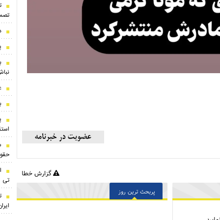
ت
تصمی
د
پ
ب
نباش
ع
ب
پ
استقلال
س
حقوق
ا
گزارش خطا
تی
پربحث ترین روز
ت
ایران
ایید