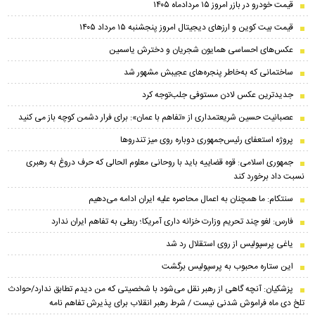
قیمت خودرو در بازر امروز ۱۵ مردادماه ۱۴۰۵
قیمت بیت کوین و ارز‌های دیجیتال امروز پنجشنبه ۱۵ مرداد ۱۴۰۵
عکس‌های احساسی همایون شجریان و دخترش یاسمین
ساختمانی که به‌خاطر پنجره‌های عجیبش مشهور شد
جدیدترین عکس لادن مستوفی جلب‌توجه کرد
عصبانیت حسین شریعتمداری از «تفاهم با عمان»: برای فرار دشمن کوچه باز می کنید
پروژه استعفای رئیس‌جمهوری دوباره روی میز تندروها
جمهوری اسلامی: قوه قضاییه باید با روحانی معلوم الحالی که حرف دروغ به رهبری
نسبت داد برخورد کند
سنتکام: ما همچنان به اعمال محاصره علیه ایران ادامه می‌دهیم
فارس: لغو چند تحریم وزارت خزانه داری آمریکا؛ ربطی به تفاهم ایران ندارد
یاغی پرسپولیس از روی استقلال رد شد
این ستاره محبوب به پرسپولیس برگشت
پزشکیان‌: آنچه گاهی از رهبر نقل می‌شود با شخصیتی که من دیدم تطابق ندارد/حوادث
تلخ دی ماه فراموش شدنی نیست / شرط رهبر انقلاب برای پذیرش تفاهم نامه