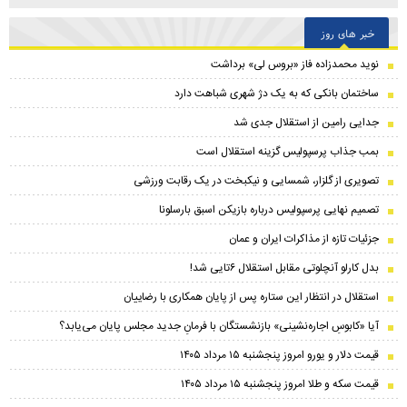
خبر های روز
نوید محمدزاده فاز «بروس لی» برداشت
ساختمان بانکی که به یک دژ شهری شباهت دارد
جدایی رامین از استقلال جدی شد
بمب جذاب پرسپولیس گزینه استقلال است
تصویری از گلزار، شمسایی و نیکبخت در یک رقابت ورزشی
تصمیم نهایی پرسپولیس درباره بازیکن اسبق بارسلونا
جزئیات تازه از مذاکرات ایران و عمان
بدل کارلو آنچلوتی مقابل استقلال ۶تایی شد!
استقلال در انتظار این ستاره پس از پایان همکاری با رضاییان
آیا «کابوسِ اجاره‌نشینی» بازنشستگان با فرمانِ جدید مجلس پایان می‌یابد؟
قیمت دلار و یورو امروز پنجشنبه ۱۵ مرداد ۱۴۰۵
قیمت سکه و طلا امروز پنجشنبه ۱۵ مرداد ۱۴۰۵