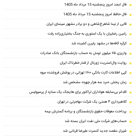
فال ابجد امروز پنجشنبه 15 مرداد ماه 1405
فال حافظ امروز پنجشنبه 15 مرداد ماه 1405
قابی از نیما شاهرخ‌شاهی و دو برادر مشهور سینمای ایران
رامین رضاییان با یک استوری به جنگ بختیاری‌زاده رفت
کرکره کافه‌ها در مشهد پایین کشیده شد
واریزی ۷۵ میلیون تومان به حساب بازنشستگان بانک صادرات
روایت وال‌استریت ژورنال از قمار خطرناک ایران
کپی اطلاعات کارت بانکی ۱۲۰۰ تهرانی در پوشش فروشنده میوه
زمان پخش «مرد سه هزار چهره» مشخص شد
اقدام بی‌سابقه هواداران تراکتور برای هایجک یک ستاره از پرسپولیس
کلاهبرداری ۴ همتی یک شرکت مهاجرتی در تهران
پرداخت معوقات حقوق بازنشستگان و برنامه گسترش بیمه
حساب‌‌های شرکت ملی نفت ایران بسته شد
شیراز، مقصد جدید کنسرت علیرضا قربانی شد