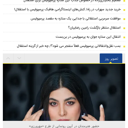
تصمیم بختیاری‌زاده در خصوص جذب این ستاره پرسپولیس برای استقلال
خرید جدید سهراب در راه/ کنش‌های اینستاگرامی هافبک پرسپولیس با استقلال!
موافقت سرمربی استقلالی با جدایی یک ستاره به مقصد پرسپولیس
استقلال منتظر بازگشت رامین رضاییان؟
انتقال این ستاره جوان به پرسپولیس در بن‌بست
بمب نقل‌وانتقالاتی پرسپولیس فعلاً منفجر می شود؟/ چه خبر از گزینه استقلال
تصویر روز
حضور هنرمندان در آیین رونمایی از طرح «مهرورزی»