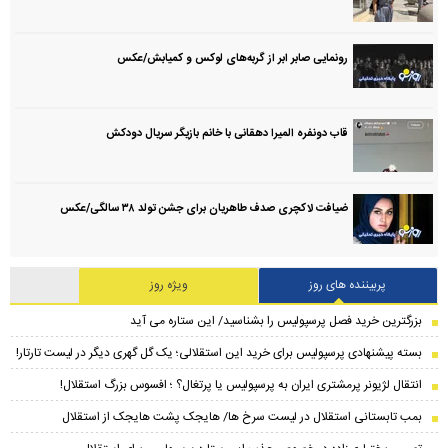
رونمایی صابر ابر از گربه‌های لوکس و کمیابش/عکس
قاب دونفره المیرا دهقانی با خانم بازیگر سریال دودکش
ضیافت لاکچری صدف طاهریان برای جشن تولد ۳۸ سالگی‌/عکس
پربیننده های روز
ویژه روز
بزرگترین خرید فصل پرسپولیس را بشناسید/ این ستاره می آید
بسته پیشنهادی پرسپولیس برای خرید این استقلالی؛ یک گل گهری دیگر در لیست تارتار!
انتقال لژیونر پرمشتری ایران به پرسپولیس یا پرتغال؟ ؛ افسوس بزرگ استقلال!
بمب تابستانی استقلال در لیست سرخ ها/ هایجک پشت هایجک از استقلال