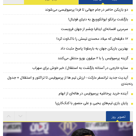
دو بازیکن حاضر در جام جهانی تا فردا پرسپولیسی می‌شوند
بازگشت برانکو ایوانکوویچ به دنیای فوتبال!
سرمربی افسانه‌ای ایتالیا چشم از جهان فروبست
۱۲ دقیقه‌ای که میلاد محمدی تیمش را ناک‌اوت کرد!
بهترین بازیکن جهان به بارسلونا پاسخ مثبت داد
گزینه پرسپولیس را با ۲ میلیون یورو منتقل می‌کنند
ستاره خارجی در آستانه بازگشت به استقلال/ خبر خوش برای سهراب
​آپدیت جدید ترانسفر مارکت ؛ ارزش تیم ها از پرسپولیس تا تراکتور و استقلال + جدول
رده‌بندی
آینده خرید پرحاشیه‌ پرسپولیس در هاله‌ای از ابهام
پایان بازی تیم‌های یحیی و علی منصور با کتک‌کاری!
تصویر روز