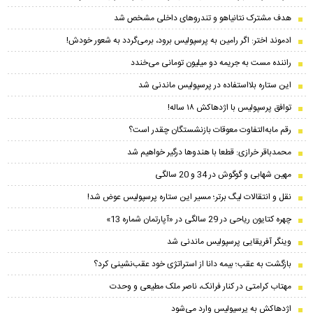
هدف مشترک نتانیاهو و تندروهای داخلی مشخص شد
ادموند اختر: اگر رامین به پرسپولیس برود، برمی‌گردد به شعور خودش!
راننده مست به جریمه دو میلیون تومانی می‌خندد
این ستاره بلااستفاده در پرسپولیس ماندنی شد
توافق پرسپولیس با اژدهاکش ۱۸ ساله!
رقم مابه‌‌التفاوت معوقات بازنشستگان چقدر است؟
محمدباقر خرازی: قطعا با هندوها درگیر خواهیم شد
مهین شهابی و گوگوش در 34 و 20 سالگی
نقل و انتقالات لیگ برتر؛ مسیر این ستاره پرسپولیس عوض شد!
چهره کتایون ریاحی در 29 سالگی در «آپارتمان شماره 13»
وینگر آفریقایی پرسپولیس ماندنی شد
بازگشت به عقب؛ بیمه دانا از استراتژی خود عقب‌نشینی کرد؟
مهتاب کرامتی در کنار فرانک، ناصر ملک مطیعی و وحدت
اژدهاکش به پرسپولیس وارد می‌شود