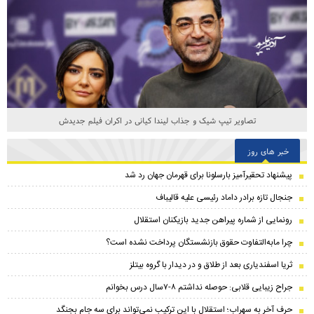
تصاویر تیپ شیک و جذاب لیندا کیانی در اکران فیلم جدیدش
خبر های روز
پیشنهاد تحقیرآمیز بارسلونا برای قهرمان جهان رد شد
جنجال تازه برادر داماد رئیسی علیه قالیباف
رونمایی از شماره پیراهن جدید بازیکنان استقلال
چرا مابه‌التفاوت حقوق بازنشستگان پرداخت نشده است؟
ثریا اسفندیاری بعد از طلاق و در دیدار با گروه بیتلز
جراح زیبایی قلابی: حوصله نداشتم ۸-۷سال درس بخوانم
حرف آخر به سهراب؛ استقلال با این ترکیب نمی‌تواند برای سه جام بجنگد