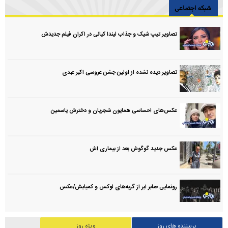
شبکه اجتماعی
تصاویر تیپ شیک و جذاب لیندا کیانی در اکران فیلم جدیدش
تصاویر دیده نشده از اولین جشن عروسی اکبر عبدی
عکس‌های احساسی همایون شجریان و دخترش یاسمین
عکس جدید گوگوش بعد از بیماری اش
رونمایی صابر ابر از گربه‌های لوکس و کمیابش/عکس
پربیننده های روز
ویژه روز