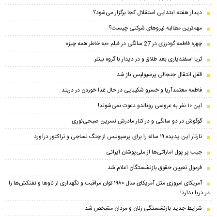
دیدار هفته ابتدایی استقلال کجا برگزار می‌شود؟
مهم‌ترین مطالبه نیروهای شرکتی چیست؟
چهره فاطمه گودرزی در 27 سالگی در فیلم «به خاطر همه چیز»
ثریا اسفندیاری بعد طلاق و در دیدار با گروه بیتلر
قفل انتقال جنجالی پرسپولیس باز شد
فاطمه معتمدآریا و خسرو شکیبایی در حال غذا خوردن در دربند
این ۱۰ نفر به عروسی رونالدو دعوت نمی‌شوند!
گوگوش در دو سالگی و در کنار مادرش نسرین صبحی‌نوری
تارتار این پدیده ۱۹ ساله را برای پرسپولیس از چنگ نساجی و تراکتور درآورد
جیب پر پول اماراتی‌ها از ملی‌پوشان ایرانی
فرمول تعیین حقوق بازنشستگان اعلام شد
آمریکای امروزی مثل آمریکای سال ۱۹۸۰ توان مراقبت و نگهداری از ناو‌ها و نفتکش‌ها را
در دریا ندارد!
شرایط جدید بازنشستگی زنان و مردان مشخص شد