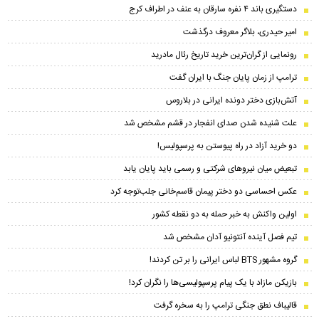
دستگیری باند ۴ نفره سارقان به عنف در اطراف کرج
امیر حیدری، بلاگر معروف درگذشت
رونمایی از گران‌ترین خرید تاریخ رئال مادرید
ترامپ از زمان پایان جنگ با ایران گفت
آتش‌بازی دختر دونده ایرانی در بلاروس
علت شنیده شدن صدای انفجار در قشم مشخص شد
دو خرید آزاد در راه پیوستن به پرسپولیس!
تبعیض میان نیروهای شرکتی و رسمی باید پایان یابد
عکس احساسی دو دختر پیمان‌ قاسم‌خانی جلب‌توجه کرد
اولین واکنش به خبر حمله به دو نقطه کشور
تیم فصل آینده آنتونیو آدان مشخص شد
گروه مشهور BTS لباس ایرانی را بر تن کردند!
بازیکن مازاد با یک پیام پرسپولیسی‌ها را نگران کرد!
قالیباف نطق جنگی ترامپ را به سخره گرفت