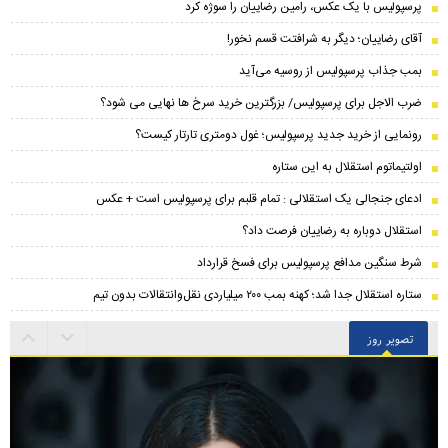
پرسپولیس با یک عکس، رامین رضاییان را سوژه کرد
آقای رضاییان؛ دیگر به شرافتت قسم نخور!
بمب جذاب پرسپولیس از روسیه می‌آید
ضرب الاجل برای پرسپولیس/ بزرگترین خرید سرخ ها نهایی می شود؟
رونمایی از خرید جدید پرسپولیس؛ غول دومتری تارتار کیست؟
اولتیماتوم استقلال به این ستاره
ادعای جنجالی یک استقلالی : تمام قلبم برای پرسپولیس است + عکس
استقلال دوباره به رضاییان فرصت داد؟
شرط سنگین مدافع پرسپولیس برای فسخ قرارداد
ستاره استقلال جدا شد؛ کهنه بمب ۲۰۰ میلیاردی نقل‌وانتقالات بدون تیم
تصویر روز