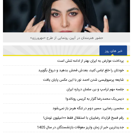
حضور هنرمندان در آیین رونمایی از طرح «مهرورزی»
خبر های روز
پرداخت عوارض به ایران بهتر از ادامه تنش است
خودتان را خلع لباس کنید، بعدش فحش بدهید و دروغ بگویید
شایعه پرسپولیسی شدن احمد نور با این عکس پایان یافت
جلسه مهم ترامپ و بن سلمان درباره ایران
دیس‌بک محمدرضا گلزار به کریس رونالدو!
محسن رضایی: مسیر دوم در تنگه هرمز باز نمی‌شود
رقم فسخ قرارداد رضاییان با استقلال فقط ۱۰۰میلیون تومان!
جدیدترین خبر از زمان واریز معوقات بازنشستگان در سال 1405