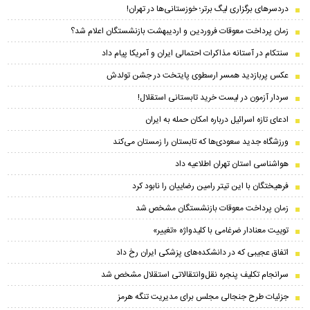
دردسرهای برگزاری لیگ برتر؛ خوزستانی‌ها در تهران!
زمان پرداخت معوقات فروردین و اردیبهشت بازنشستگان اعلام شد؟
سنتکام در آستانه مذاکرات احتمالی ایران و آمریکا پیام داد
عکس پربازدید همسر ارسطوی پایتخت در جشن تولدش
سردار آزمون در لیست خرید تابستانی استقلال!
ادعای تازه اسرائیل درباره امکان حمله به ایران
ورزشگاه جدید سعودی‌ها که تابستان را زمستان می‌کند
هواشناسی استان تهران اطلاعیه داد
فرهیختگان با این تیتر رامین رضاییان را نابود کرد
زمان پرداخت معوقات بازنشستگان مشخص شد
توییت معنادار ضرغامی با کلیدواژه «تغییر»
اتفاق عجیبی که در دانشکده‌های پزشکی ایران رخ داد
سرانجام تکلیف پنجره نقل‌وانتقالاتی استقلال مشخص شد
جزئیات طرح جنجالی مجلس برای مدیریت تنگه هرمز