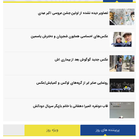
تصاویر دیده نشده از اولین جشن عروسی اکبر عبدی
عکس‌های احساسی همایون شجریان و دخترش یاسمین
عکس جدید گوگوش بعد از بیماری اش
رونمایی صابر ابر از گربه‌های لوکس و کمیابش/عکس
قاب دونفره المیرا دهقانی با خانم بازیگر سریال دودکش
پربیننده های روز
ویژه روز