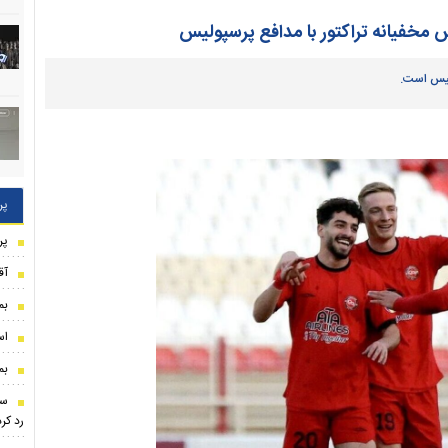
 مخفیانه تراکتور با مدافع پرسپولیس
ولیس است.
پر
پر
آق
بم
اس
بم
سه
رد کر