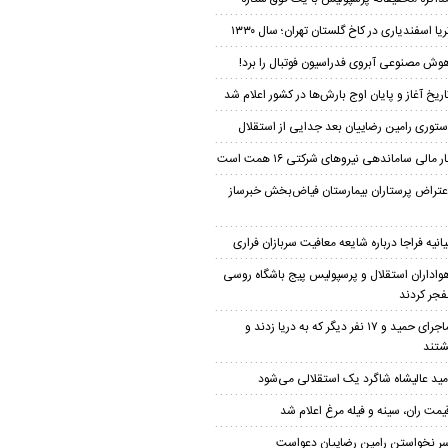
ریا اسفندیاری در کاخ گلستان تهران؛ سال ۱۳۳۰
وش مصنوعی آبروی فدراسیون فوتبال را برد!
اریخ آغاز و پایان اوج بارش‌ها در کشور اعلام شد
ستوری رامین رضاییان بعد جدایی از استقلال
ار مالی ساماندهی نیروهای شرکتی ۱۶ همت است
عتراض پرستاران بیمارستان فیاض‌بخش خبرساز
یانیه فراجا درباره شایعه معافیت سربازان فراری
واداران استقلال و پرسپولیس پیج باشگاه روسی
نفجر کردند
ماجرای حمید و ۱۷ نفر دیگر که به دریا زدند و
شتند
مید عالیشاه شاگرد یک استقلالی می‌شود
یمت ران، سینه و فیله مرغ اعلام شد
ر نخواستن رامین رضاییان دعواست