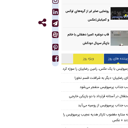
رونمایی صابر ابر از گربه‌های لوکس
و کمیابش/عکس
قاب دونفره المیرا دهقانی با خانم
بازیگر سریال دودکش
بیننده های روز
ویژه روز
سپولیس با یک عکس، رامین رضاییان را سوژه کرد
ای رضاییان؛ دیگر به شرافتت قسم نخور!
ب جذاب پرسپولیس منفجر می‌شود
تقلال در آستانه قرارداد با دو بازیکن خارجی
ب جذاب پرسپولیس از روسیه می‌آید
 ستاره مغضوب تارتار هدیه عجیب پرسپولیس را
دند + عکس