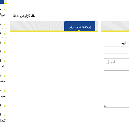
و
می‌ک
گزارش خطا
ه
پربحث ترین روز
ف
ز
ایید
ت
ا
داد
س
مشخ
ج
هرمز
ل
ق
کرد!