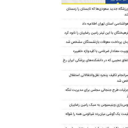
رزشگاه جدید سعودی‌ها که تابستان را زمستان
ند
واشناسی استان تهران اطلاعیه داد
رهیختگان با این تیتر رامین رضاییان را نابود کرد
مان پرداخت معوقات بازنشستگان مشخص شد
وییت معنادار ضرغامی با کلیدواژه «تغییر»
تفاق عجیبی که در دانشکده‌های پزشکی ایران رخ
رانجام تکلیف پنجره نقل‌وانتقالاتی استقلال
ص شد
زئیات طرح جنجالی مجلس برای مدیریت تنگه
وس‌بازیِ وینیسیوس به سبک رامین رضاییان
یمت یک گوشی میان‌رده شیائومی همه را شوکه