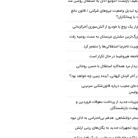
کلیف بازگشت آنتونیو آدان به استقلال روشن شد
ره تبدیل وضعیت نیروهای شرکتی / قانون مانع
یا پیمانکاران؟
رار یک زوج با خودرو از آتش‌سوزی آخرالزمانی
زرگ‌ترین مشتری عربستان به سمت روسیه رفت
وییت تاجرنیا استقلالی‌ها را منفجر کرد
اجعه هیروشیما در حال تکرار است
یدار مرد همه‌کاره استقلال با حسن روحانی
ر آخر الزمان کیهانی، آینده زمین چه خواهد بود؟
دعای عجیب درباره قانون‌شکنی سرمربی
ولیس
زییات جدید از پرداخت معوقات فروردین و
بهشت بازنشستگان
حر دولتشاهی: هدفم بی‌احترامی به اذان نبود
رود تجهیزات جدید به یگان‌های رزمی ارتش
ذاکره مخفیفانه پرسپولیس با یک فوق ستاره