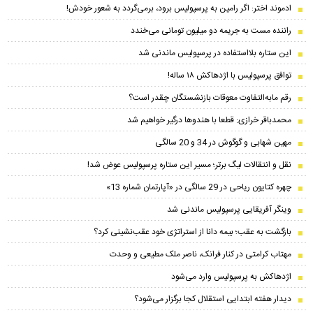
ادموند اختر: اگر رامین به پرسپولیس برود، برمی‌گردد به شعور خودش!
راننده مست به جریمه دو میلیون تومانی می‌خندد
این ستاره بلااستفاده در پرسپولیس ماندنی شد
توافق پرسپولیس با اژدهاکش ۱۸ ساله!
رقم مابه‌‌التفاوت معوقات بازنشستگان چقدر است؟
محمدباقر خرازی: قطعا با هندوها درگیر خواهیم شد
مهین شهابی و گوگوش در 34 و 20 سالگی
نقل و انتقالات لیگ برتر؛ مسیر این ستاره پرسپولیس عوض شد!
چهره کتایون ریاحی در 29 سالگی در «آپارتمان شماره 13»
وینگر آفریقایی پرسپولیس ماندنی شد
بازگشت به عقب؛ بیمه دانا از استراتژی خود عقب‌نشینی کرد؟
مهتاب کرامتی در کنار فرانک، ناصر ملک مطیعی و وحدت
اژدهاکش به پرسپولیس وارد می‌شود
دیدار هفته ابتدایی استقلال کجا برگزار می‌شود؟