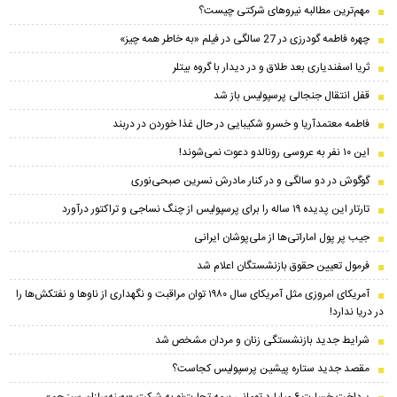
مهم‌ترین مطالبه نیروهای شرکتی چیست؟
چهره فاطمه گودرزی در 27 سالگی در فیلم «به خاطر همه چیز»
ثریا اسفندیاری بعد طلاق و در دیدار با گروه بیتلر
قفل انتقال جنجالی پرسپولیس باز شد
فاطمه معتمدآریا و خسرو شکیبایی در حال غذا خوردن در دربند
این ۱۰ نفر به عروسی رونالدو دعوت نمی‌شوند!
گوگوش در دو سالگی و در کنار مادرش نسرین صبحی‌نوری
تارتار این پدیده ۱۹ ساله را برای پرسپولیس از چنگ نساجی و تراکتور درآورد
جیب پر پول اماراتی‌ها از ملی‌پوشان ایرانی
فرمول تعیین حقوق بازنشستگان اعلام شد
آمریکای امروزی مثل آمریکای سال ۱۹۸۰ توان مراقبت و نگهداری از ناو‌ها و نفتکش‌ها را
در دریا ندارد!
شرایط جدید بازنشستگی زنان و مردان مشخص شد
مقصد جدید ستاره پیشین پرسپولیس کجاست؟