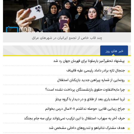
چند قاب خاص از تجمع ایرانیان در شهرهای عراق
خبر های روز
پیشنهاد تحقیرآمیز بارسلونا برای قهرمان جهان رد شد
جنجال تازه برادر داماد رئیسی علیه قالیباف
رونمایی از شماره پیراهن جدید بازیکنان استقلال
چرا مابه‌التفاوت حقوق بازنشستگان پرداخت نشده است؟
ثریا اسفندیاری بعد از طلاق و در دیدار با گروه بیتلز
جراح زیبایی قلابی: حوصله نداشتم ۸-۷سال درس بخوانم
حرف آخر به سهراب؛ استقلال با این ترکیب نمی‌تواند برای سه جام بجنگد
هدف مشترک نتانیاهو و تندروهای داخلی مشخص شد