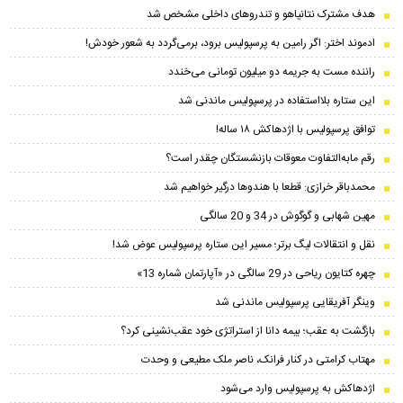
هدف مشترک نتانیاهو و تندروهای داخلی مشخص شد
ادموند اختر: اگر رامین به پرسپولیس برود، برمی‌گردد به شعور خودش!
راننده مست به جریمه دو میلیون تومانی می‌خندد
این ستاره بلااستفاده در پرسپولیس ماندنی شد
توافق پرسپولیس با اژدهاکش ۱۸ ساله!
رقم مابه‌‌التفاوت معوقات بازنشستگان چقدر است؟
محمدباقر خرازی: قطعا با هندوها درگیر خواهیم شد
مهین شهابی و گوگوش در 34 و 20 سالگی
نقل و انتقالات لیگ برتر؛ مسیر این ستاره پرسپولیس عوض شد!
چهره کتایون ریاحی در 29 سالگی در «آپارتمان شماره 13»
وینگر آفریقایی پرسپولیس ماندنی شد
بازگشت به عقب؛ بیمه دانا از استراتژی خود عقب‌نشینی کرد؟
مهتاب کرامتی در کنار فرانک، ناصر ملک مطیعی و وحدت
اژدهاکش به پرسپولیس وارد می‌شود