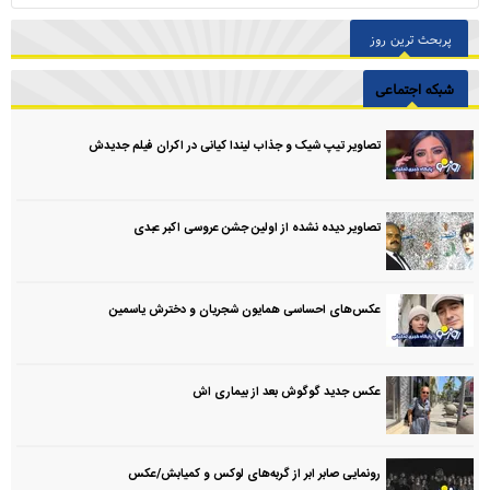
پربحث ترین روز
شبکه اجتماعی
تصاویر تیپ شیک و جذاب لیندا کیانی در اکران فیلم جدیدش
تصاویر دیده نشده از اولین جشن عروسی اکبر عبدی
عکس‌های احساسی همایون شجریان و دخترش یاسمین
عکس جدید گوگوش بعد از بیماری اش
رونمایی صابر ابر از گربه‌های لوکس و کمیابش/عکس