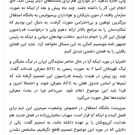
ولی اجازه بدهید اگر مواردی هم برای باشگاه‌های دیگر پیش آمد، حق
انجام این کار را داشته باشند. چند ماه پیش و بعد از اینکه به صورت
سازمان یافته، از سوی بازیکنان و هواداران پرسپولیس به باشگاه استقلال
بزرگترین توهین و بی‌احترامی صورت گرفت، به دنبال این بودیم که
شکایت‌مان را به مراجع بالاتر ارائه دهیم ولی با درخواست فدراسیون
فوتبال این کار را انجام ندادیم. دخالت نهادهای دولتی و اینکه به رئیس
جمهور نامه بنویسیم کمکی به این مسائل نخواهد کرد. نباید این فضای
رقابتی را به فضای دشمنی تبدیل کنیم.
تاجرنیا در مورد اینکه آیا در حال حاضر نمایندگان ایران در لیگ نخبگان و
لیگ قهرمانان آسیا ۲ به صورت رسمی به AFC معرفی شده‌اند گفت:
چند روز پیش در هیئت رئیسه فدراسیون این تصمیم گرفته شد که
تیم‌ها بر اساس جدول فعلی به AFC معرفی شوند و احتمالا امروز و
فردا باید این موضوع اعلام شود. نمی‌دانم چرا در بحث معرفی
نماینده‌ها تعلل صورت می‌گیرد.
سرپرست باشگاه استقلال در خصوص وضعیت سرمربی این تیم برای
فصل آینده و اینکه آیا قرار است سهراب بختیاری‌زاده در فصل جدید هم
هدایت آبی‌پوشان را بر عهده داشته باشد، به تسنیم گفت: یکی از
دلایلی که در مورد این موضوع تصمیم قاطع نگرفتیم، مشخص نشدن