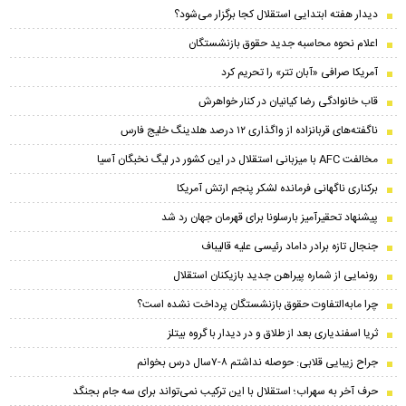
دیدار هفته ابتدایی استقلال کجا برگزار می‌شود؟
اعلام نحوه محاسبه جدید حقوق بازنشستگان
آمریکا صرافی «آبان تتر» را تحریم کرد
قاب خانوادگی رضا کیانیان در کنار خواهرش
ناگفته‌های قربانزاده از واگذاری ۱۲ درصد هلدینگ خلیج فارس
مخالفت AFC با میزبانی استقلال در این کشور در لیگ نخبگان آسیا
برکناری ناگهانی فرمانده لشکر پنجم ارتش آمریکا
پیشنهاد تحقیرآمیز بارسلونا برای قهرمان جهان رد شد
جنجال تازه برادر داماد رئیسی علیه قالیباف
رونمایی از شماره پیراهن جدید بازیکنان استقلال
چرا مابه‌التفاوت حقوق بازنشستگان پرداخت نشده است؟
ثریا اسفندیاری بعد از طلاق و در دیدار با گروه بیتلز
جراح زیبایی قلابی: حوصله نداشتم ۸-۷سال درس بخوانم
حرف آخر به سهراب؛ استقلال با این ترکیب نمی‌تواند برای سه جام بجنگد