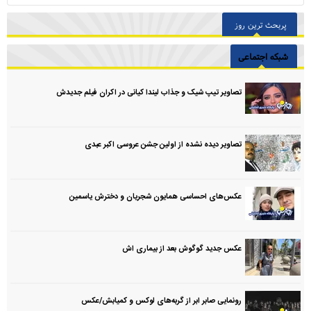
پربحث ترین روز
شبکه اجتماعی
تصاویر تیپ شیک و جذاب لیندا کیانی در اکران فیلم جدیدش
تصاویر دیده نشده از اولین جشن عروسی اکبر عبدی
عکس‌های احساسی همایون شجریان و دخترش یاسمین
عکس جدید گوگوش بعد از بیماری اش
رونمایی صابر ابر از گربه‌های لوکس و کمیابش/عکس