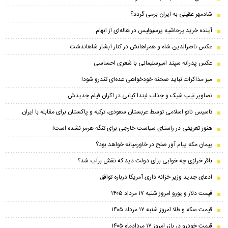
شادمهر عقیلی به ایران برمی گردد؟
آینده خرید پرحاشیه‌ پرسپولیس در هاله‌ای از ابهام
عکس ناصرالدین شاه و همراهانش در کنار آبشار شاهاندشت
عکس پدرانه سپند امیرسلیمانی با شعری احساسی
میز مذاکرات نباید صحنه خودخواهی عده‌ای تندرو شود!
تصاویر تیپ شیک و جذاب لیندا کیانی در اکران فیلم جدیدش
تاسیس ناتو اسلامی توسط عربستان سعودی، ترکیه و پاکستان برای مقابله با ایران
هنوز تعریفی در راستای سیاست خارجی برای تنگه هرمز نشده است!
پیمان مکه پیام آور صلح در خاورمیانه خواهد بود؟
باقر خرازی چه خوابی برای دولت دید که نقش برآب شد؟
ادعای جدید وزیر خزانه داری آمریکا درباره توافق
قیمت دلار و یورو امروز شنبه ۱۷ مرداد ۱۴۰۵
قیمت سکه و طلا امروز شنبه ۱۷ مرداد ۱۴۰۵
قیمت خودرو در بازر امروز ۱۷ مردادماه ۱۴۰۵