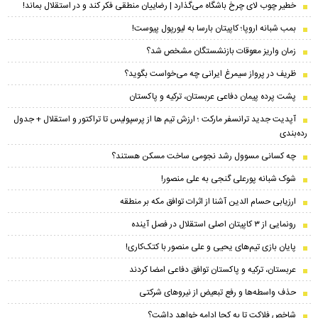
خطیر چوب لای چرخ باشگاه می‌گذارد | رضاییان منطقی فکر کند و در استقلال بماند!
بمب شبانه اروپا؛ کاپیتان بارسا به لیورپول پیوست!
زمان واریز معوقات بازنشستگان مشخص شد؟
ظریف در پرواز سیمرغ ایرانی چه می‌خواست بگوید؟
پشت پرده پیمان دفاعی عربستان، ترکیه و پاکستان
​آپدیت جدید ترانسفر مارکت ؛ ارزش تیم ها از پرسپولیس تا تراکتور و استقلال + جدول
رده‌بندی
چه کسانی مسوول رشد نجومی ساخت مسکن هستند؟
شوک شبانه پورعلی گنجی به علی منصور!
ارزیابی حسام الدین آشنا از اثرات توافق مکه بر منطقه
رونمایی از ۳ کاپیتان اصلی استقلال در فصل آینده
پایان بازی تیم‌های یحیی و علی منصور با کتک‌کاری!
عربستان، ترکیه و پاکستان توافق دفاعی امضا کردند
حذف واسطه‌ها و رفع تبعیض از نیروهای شرکتی
شاخص فلاکت تا به کجا ادامه خواهد داشت؟