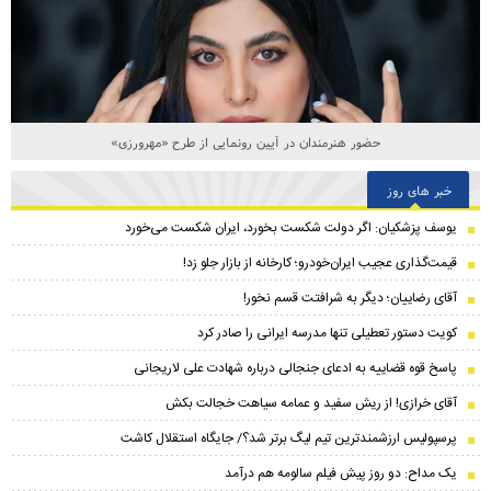
حضور هنرمندان در آیین رونمایی از طرح «مهرورزی»
خبر های روز
یوسف پزشکیان: اگر دولت شکست بخورد، ایران شکست می‌خورد
قیمت‌گذاری عجیب ایران‌خودرو؛ کارخانه از بازار جلو زد!
آقای رضاییان؛ دیگر به شرافتت قسم نخور!
کویت دستور تعطیلی تنها مدرسه ایرانی را صادر کرد
پاسخ قوه قضاییه به ادعای جنجالی درباره شهادت علی لاریجانی
آقای خرازی! از ریش سفید و عمامه سیاهت خجالت بکش
پرسپولیس ارزشمندترین تیم لیگ برتر شد؟/ جایگاه استقلال کاشت
یک مداح: دو روز پیش فیلم سالومه هم درآمد