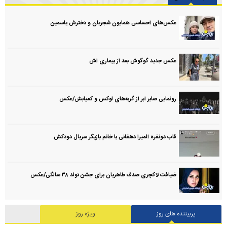
عکس‌های احساسی همایون شجریان و دخترش یاسمین
عکس جدید گوگوش بعد از بیماری اش
رونمایی صابر ابر از گربه‌های لوکس و کمیابش/عکس
قاب دونفره المیرا دهقانی با خانم بازیگر سریال دودکش
ضیافت لاکچری صدف طاهریان برای جشن تولد ۳۸ سالگی‌/عکس
پربیننده های روز
ویژه روز