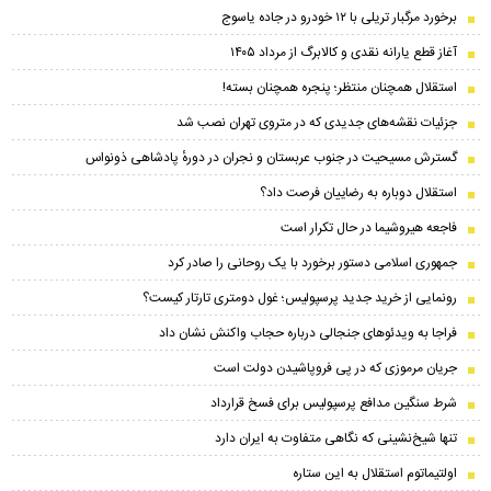
برخورد مرگبار تریلی با ۱۲ خودرو در جاده یاسوج
آغاز قطع یارانه نقدی و کالابرگ از مرداد ۱۴۰۵
استقلال همچنان منتظر؛ پنجره همچنان بسته!
جزئیات نقشه‌های جدیدی که در متروی تهران نصب شد
گسترش مسیحیت در جنوب عربستان و نجران در دورهٔ پادشاهی ذونواس
استقلال دوباره به رضاییان فرصت داد؟
فاجعه هیروشیما در حال تکرار است
جمهوری اسلامی دستور برخورد با یک روحانی را صادر کرد
رونمایی از خرید جدید پرسپولیس؛ غول دومتری تارتار کیست؟
فراجا به ویدئوهای جنجالی درباره حجاب واکنش نشان داد
جریان مرموزی که در پی فروپاشیدن دولت است
شرط سنگین مدافع پرسپولیس برای فسخ قرارداد
تنها شیخ‌نشینی که نگاهی متفاوت به ایران دارد
اولتیماتوم استقلال به این ستاره