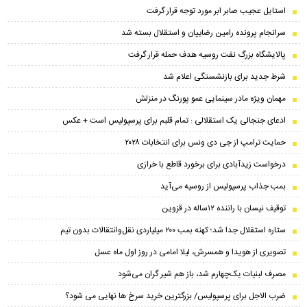
استایل عجیب صابر ابر مورد توجه قرار گرفت
سرانجام پرونده رامین رضاییان و استقلال بسته شد
پالایشگاه بزرگ نفت روسیه هدف حمله قرار گرفت
شرط جدید برای بازنشستگی اعلام شد
مهمان ویژه مادر سینمایی عمو پورنگ در منزلش
ادعای جنجالی یک استقلالی : تمام قلبم برای پرسپولیس است + عکس
حمایت ترامپ از جی دی ونس برای انتخابات ۲۰۲۸
درخواست زیدآبادی برای برخورد قاطع با خرازی
بمب جذاب پرسپولیس از روسیه می‌آید
توقیف نیسان با راننده ۱۲ساله در قزوین
ستاره استقلال جدا شد؛ کهنه بمب ۲۰۰ میلیاردی نقل‌وانتقالات بدون تیم
تصویری از هویدا و همسرش، لیلا امامی در روز اول ماه عسل
مصرف لبنیات یک‌چهارم شد، باز هم شیر گران می‌شود
ضرب الاجل برای پرسپولیس/ بزرگترین خرید سرخ ها نهایی می شود؟