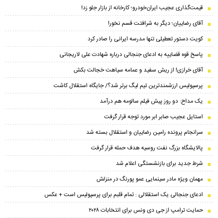
قیمت‌گذاری عجیب ایران‌خودرو؛ کارخانه از بازار جلو زد!
آقای رضاییان؛ دیگر به شرافتت قسم نخور!
کویت دستور تعطیلی تنها مدرسه ایرانی را صادر کرد
پاسخ قوه قضاییه به ادعای جنجالی درباره شهادت علی لاریجانی
آقای خرازی! از ریش سفید و عمامه سیاهت خجالت بکش
پرسپولیس ارزشمندترین تیم لیگ برتر شد؟/ جایگاه استقلال کاشت
یک مداح: دو روز پیش فیلم سالومه هم درآمد
استایل عجیب صابر ابر مورد توجه قرار گرفت
سرانجام پرونده رامین رضاییان و استقلال بسته شد
پالایشگاه بزرگ نفت روسیه هدف حمله قرار گرفت
شرط جدید برای بازنشستگی اعلام شد
مهمان ویژه مادر سینمایی عمو پورنگ در منزلش
ادعای جنجالی یک استقلالی : تمام قلبم برای پرسپولیس است + عکس
حمایت ترامپ از جی دی ونس برای انتخابات ۲۰۲۸