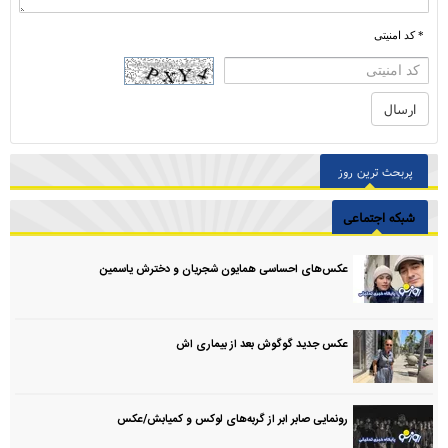
* کد امنیتی
پربحث ترین روز
شبکه اجتماعی
عکس‌های احساسی همایون شجریان و دخترش یاسمین
عکس جدید گوگوش بعد از بیماری اش
رونمایی صابر ابر از گربه‌های لوکس و کمیابش/عکس