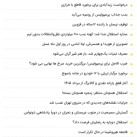
درخواست زیدآبادی برای برخورد قاطع با خرازی
بمب جذاب پرسپولیس از روسیه می‌آید
توقیف نیسان با راننده ۱۲ساله در قزوین
ستاره استقلال جدا شد؛ کهنه بمب ۲۰۰ میلیاردی نقل‌وانتقالات بدون تیم
تصویری از هویدا و همسرش، لیلا امامی در روز اول ماه عسل
مصرف لبنیات یک‌چهارم شد، باز هم شیر گران می‌شود
ضرب الاجل برای پرسپولیس/ بزرگترین خرید سرخ ها نهایی می شود؟
برخورد مرگبار تریلی با ۱۲ خودرو در جاده یاسوج
آغاز قطع یارانه نقدی و کالابرگ از مرداد ۱۴۰۵
استقلال همچنان منتظر؛ پنجره همچنان بسته!
جزئیات نقشه‌های جدیدی که در متروی تهران نصب شد
گسترش مسیحیت در جنوب عربستان و نجران در دورهٔ پادشاهی ذونواس
استقلال دوباره به رضاییان فرصت داد؟
فاجعه هیروشیما در حال تکرار است