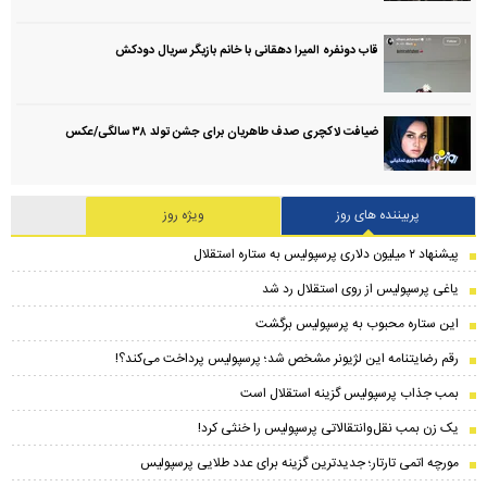
قاب دونفره المیرا دهقانی با خانم بازیگر سریال دودکش
ضیافت لاکچری صدف طاهریان برای جشن تولد ۳۸ سالگی‌/عکس
پربیننده های روز
ویژه روز
پیشنهاد ۲ میلیون دلاری پرسپولیس به ستاره استقلال
یاغی پرسپولیس از روی استقلال رد شد
این ستاره محبوب به پرسپولیس برگشت
رقم رضایتنامه این لژیونر مشخص شد؛ پرسپولیس پرداخت می‌کند؟!
بمب جذاب پرسپولیس گزینه استقلال است
یک زن بمب نقل‌وانتقالاتی پرسپولیس را خنثی کرد!
مورچه اتمی تارتار؛ جدیدترین گزینه برای عدد طلایی پرسپولیس