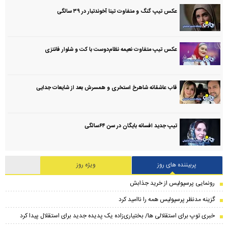
عکس تیپ گنگ و متفاوت تینا آخوندتبار در ۳۹ سالگی
عکس تیپ متفاوت نعیمه نظام‌دوست با کت و شلوار فانتزی
قاب عاشقانه شاهرخ استخری و همسرش بعد از شایعات جدایی
تیپ جدید افسانه بایگان در سن ۶۴سالگی
پربیننده های روز
ویژه روز
رونمایی پرسپولیس از خرید جذابش
گزینه مدنظر پرسپولیس همه را ناامید کرد
خبری توپ برای استقلالی ها/ بختیاری‌زاده یک پدیده جدید برای استقلال پیدا کرد