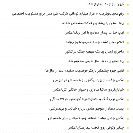
کیهان باز از مدار خارج شد!
رقم عجیب‌وغریب ۱۰ هزار میلیارد تومانی شرکت ملی مس برای مسئولیت اجتماعی
پنج استان با بیشترین فلاکت مشخص شدند
تیپ جذاب‌ پیمان معادی با این رنگ/عکس
اعلام محل کشف جسد حمیدرضا رجب‌زاده
ماجرای ارسال پیامک سهمیه جنگ در کنکور
یلدا معیری به ۱۵ سال حبس محکوم شد
تغییر چهره چشمگیر بازیگر «وضعیت سفید» بعد از سال‌ها!
عکس جذاب از پورعلی‌گنجی و همسرش در عروسی
خیابان‌گردی سانیا سالاری و حیوان خانگی‌اش/عکس
عکس تیپ گنگ و متفاوت تینا آخوندتبار در ۳۹ سالگی
پست معنادار منوچهر هادی درباره خیانت و بی‌معرفتی
عکس جشن تولد عاشقانه تهمینه میلانی برای همسرش
چنگیز وثوقی روی تخت بیمارستان/عکس