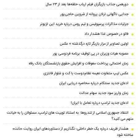
دورهمی جذاب بازیگران فیلم ارباب حلقه‌ها بعد از ۲۳ سال
جدایی ناگهانی ترلان پروانه از شروین حاجی‌پور
جزئیات مذاکرات پرسپولیس و تیم روس درباره خرید این لژیونر
فائو در خصوص غذا هشدار داد
اولین تصاویر از مزار بازیگر تازه درگذشته + عکس
مصوبه هیات وزیران در پی توقیف برنامه فردوسی پور
زمان احتمالی پرداخت معوقات و افزایش حقوق بازنشستگان بانک رفاه
عکس تیپ متفاوت نعیمه نظام‌دوست با کت و شلوار فانتزی
ادعای جدید سنتکام درباره محاصره دریایی ایران
زمان واریز سود جدید سهام عدالت
ادعای جدید ترامپ درباره تعامل با ایران!
انتقاد جمهوری اسلامی از تندروها: به استناد توییت های ترامپ، مسئولان را به خیانت
متهم می کنید؟
هشدار ظریف درباره یک خطر داخلی؛ نگذاریم از دستاوردهای ایران روایت «ذلت»
ساخته شود