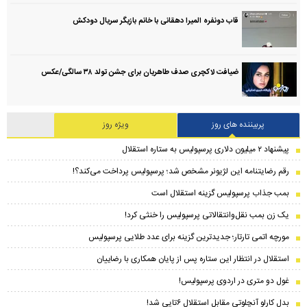
قاب دونفره المیرا دهقانی با خانم بازیگر سریال دودکش
ضیافت لاکچری صدف طاهریان برای جشن تولد ۳۸ سالگی‌/عکس
پربیننده های روز
ویژه روز
پیشنهاد ۲ میلیون دلاری پرسپولیس به ستاره استقلال
رقم رضایتنامه این لژیونر مشخص شد؛ پرسپولیس پرداخت می‌کند؟!
بمب جذاب پرسپولیس گزینه استقلال است
یک زن بمب نقل‌وانتقالاتی پرسپولیس را خنثی کرد!
مورچه اتمی تارتار؛ جدیدترین گزینه برای عدد طلایی پرسپولیس
استقلال در انتظار این ستاره پس از پایان همکاری با رضاییان
غول دو متری در اردوی پرسپولیس!
بدل کارلو آنچلوتی مقابل استقلال ۶تایی شد!