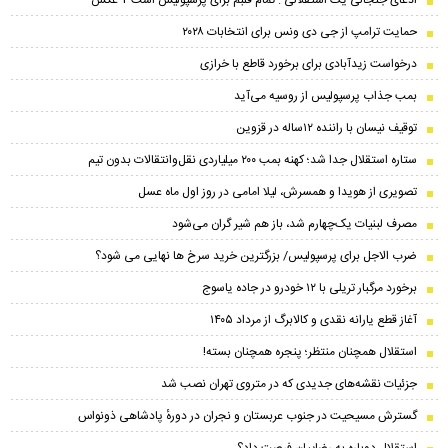
حمایت ترامپ از جی دی ونس برای انتخابات ۲۰۲۸
درخواست زیدآبادی برای برخورد قاطع با خرازی
بمب جذاب پرسپولیس از روسیه می‌آید
توقیف نیسان با راننده ۱۲ساله در قزوین
ستاره استقلال جدا شد؛ کهنه بمب ۲۰۰ میلیاردی نقل‌وانتقالات بدون تیم
تصویری از هویدا و همسرش، لیلا امامی در روز اول ماه عسل
مصرف لبنیات یک‌چهارم شد، باز هم شیر گران می‌شود
ضرب الاجل برای پرسپولیس/ بزرگترین خرید سرخ ها نهایی می شود؟
برخورد مرگبار تریلی با ۱۲ خودرو در جاده یاسوج
آغاز قطع یارانه نقدی و کالابرگ از مرداد ۱۴۰۵
استقلال همچنان منتظر؛ پنجره همچنان بسته!
جزئیات نقشه‌های جدیدی که در متروی تهران نصب شد
گسترش مسیحیت در جنوب عربستان و نجران در دورهٔ پادشاهی ذونواس
استقلال دوباره به رضاییان فرصت داد؟