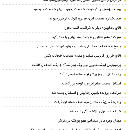
یوسف پزشکیان: اگر دولت شکست بخورد، ایران شکست می‌خورد
قیمت‌گذاری عجیب ایران‌خودرو؛ کارخانه از بازار جلو زد!
آقای رضاییان؛ دیگر به شرافتت قسم نخور!
کویت دستور تعطیلی تنها مدرسه ایرانی را صادر کرد
پاسخ قوه قضاییه به ادعای جنجالی درباره شهادت علی لاریجانی
آقای خرازی! از ریش سفید و عمامه سیاهت خجالت بکش
پرسپولیس ارزشمندترین تیم لیگ برتر شد؟/ جایگاه استقلال کاشت
یک مداح: دو روز پیش فیلم سالومه هم درآمد
استایل عجیب صابر ابر مورد توجه قرار گرفت
سرانجام پرونده رامین رضاییان و استقلال بسته شد
پالایشگاه بزرگ نفت روسیه هدف حمله قرار گرفت
شرط جدید برای بازنشستگی اعلام شد
مهمان ویژه مادر سینمایی عمو پورنگ در منزلش
ادعای جنجالی یک استقلالی : تمام قلبم برای پرسپولیس است + عکس