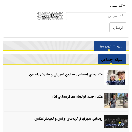
* کد امنیتی
پربحث ترین روز
شبکه اجتماعی
عکس‌های احساسی همایون شجریان و دخترش یاسمین
عکس جدید گوگوش بعد از بیماری اش
رونمایی صابر ابر از گربه‌های لوکس و کمیابش/عکس