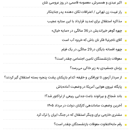
اکبر عبدی و همسرش، معصومه قاسمی در روز عروسی شان
راز غیبت زن تهرانی / اعترافات تکان دهنده پدر جنایتکار
مذاکره استقلال برای تمدید قرارداد با این ستاره عجیب
چهره گوهر خیراندیش در 36 سالگی در «سایه خیال»
آقای تاجرنیا! فکر نان باش که خربزه آب است
چهره افسانه بایگان در 29 سالگی در یک فیلم
معوقات بازنشستگان تامین اجتماعی چقدر است؟
پژمان جمشیدی به زیر خاکی می‌رسد؟
از سردار آزمون تا نورافکن و خلیفه؛ کدام بازیکنان پشت پنجره بسته استقلال گیر کردند؟
پایگاه نیروی هوایی آمریکا در وضعیت آماده‌باش
باند شجاع و بیرانوند باعث جدایی ربیعی از تراکتور شد؟!
آخرین وضعیت ساماندهی کارکنان دولت در مرداد ۱۴۰۵
مشتری خارجی برای وینگر استقلال که در جنگ ایران را ترک کرد
رقم مابه‌التفاوت معوقات بازنشستگان چقدر است؟