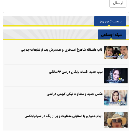
پربحث ترین روز
شبکه اجتماعی
قاب عاشقانه شاهرخ استخری و همسرش بعد از شایعات جدایی
تیپ جدید افسانه بایگان در سن ۶۴سالگی
عکس جدید و متفاوت نیکی کریمی در لندن
الهام حمیدی با استایلی متفاوت و پر از رنگ در اسپانیا/عکس