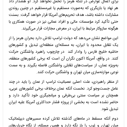
برای اعمال عوارض در تنگه هرمز را تحمل نخواهد کرد. او هشدار داد
هر نهاد یا بازیگری که به‌صورت مستقیم یا غیرمستقیم در چنین روندی
مشارکت داشته باشد، هدف تحریم‌های آمریکا قرار خواهد گرفت. بسنت
حتی تأکید کرد مؤسسات مالی و افراد عمانی نیز در صورت همکاری با
هرگونه سازوکار مرتبط با ایران، در معرض مجازات قرار می‌گیرند.
این مواضع نشان می‌دهد که دولت ترامپ تلاش دارد بحران هرمز را از
یک تقابل محدود با ایران، به مسئله‌ای منطقه‌ای تبدیل و کشورهای
حاشیه خلیج فارس را وادار کند در چارچوب راهبرد واشنگتن حرکت
کنند. در واقع، آمریکا اکنون نگران آن است که برخی کشورهای منطقه،
به‌ویژه عمان، از سیاست‌های تقابلی واشنگتن فاصله بگیرند و به سمت
نوعی موازنه‌سازی میان تهران و واشنگتن حرکت کنند.
از منظر راهبردی، علت اصلی عصبانیت ترامپ از عمان را باید در چند
عامل جست‌وجو کرد. نخست آنکه عمان برخلاف برخی کشورهای عربی،
همچنان بر سیاست سنتی بی‌طرفی و میانجیگری خود تأکید دارد و
حاضر نشده است به بخشی از پروژه فشار حداکثری آمریکا علیه ایران
تبدیل شود.
دوم آنکه مسقط در ماه‌های گذشته تلاش کرده مسیرهای دیپلماتیک
میان تهران و غرب را باز نگه دارد و همین مسئله، از نگاه جریان‌های