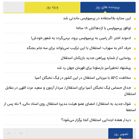
پربیننده های روز
ویژه روز
این ستاره بلااستفاده در پرسپولیس ماندنی شد
توافق پرسپولیس با اژدهاکش ۱۸ ساله!
ادموند اختر: اگر رامین به پرسپولیس برود، برمی‌گردد به شعور خودش!
حرف آخر به سهراب؛ استقلال با این ترکیب نمی‌تواند برای سه جام بجنگد
رونمایی از شماره پیراهن جدید بازیکنان استقلال
پیشنهاد تحقیرآمیز بارسلونا برای قهرمان جهان رد شد
مخالفت AFC با میزبانی استقلال در این کشور در لیگ نخبگان آسیا
جدال حساس لیگ نخبگان آسیا برای استقلال/ سردار آزمون و سعید عزت اللهی در مقابل
استقلال
شوک جدید به استقلال/ امضای عضو هیئت مدیره استقلال روی اسناد مالی، ۹ ماه پس از
استعفا
دیدار هفته ابتدایی استقلال کجا برگزار می‌شود؟
تصویر روز