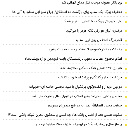
زن بلاکر معروف موجب قتل مداح تهرانی شد
تخفیف بزرگ یک ستاره برای بازگشت به استقلال/ چراغ سبز این ستاره به آبی ها
علی لاریجانی چگونه شناسایی و ترور شد؟
مرندی: ایران عوارض تنگه هرمز را می‌گیرد
قمار بزرگ استقلال روی این ستاره
یک تکذیبیه در خصوص ۹ اسفند و حمله به بیت رهبری
اعلام مجموع مطالبات معوق بازنشستگان بابت فروردین و اردیبهشت‌ماه
ناترازی ۱۳۷ همتی بانک مسکن مختومه نشد
جزئیات دیدار و گفتگوی پزشکیان با رهبر انقلاب
دومین دیدار و گفت‌وگوی پزشکیان با سید مجتبی خامنه ای+جزییات
محسن رضایی نماینده رهبر انقلاب در شورای عالی امنیت ملی شد
حملات مجدد انصارالله یمن به مواضع مزدوران سعودی
سکوت همتی بعد از اختلال بانک ها/ چه کسی پاسخگوی بحران شبکه بانکی است؟!
پاساژ سازی بیمه پاسارگاد در ارومیه با هزینه ۱۵۰۰ میلیارد تومانی