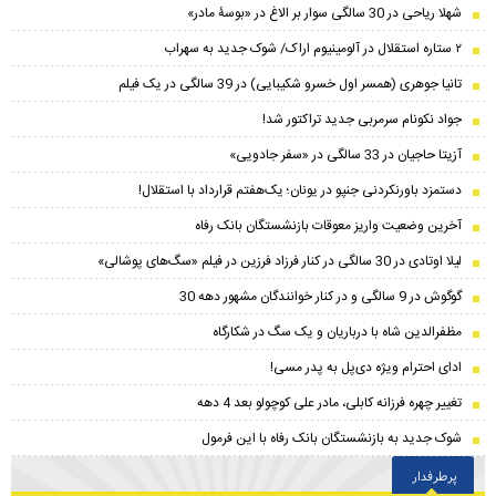
شهلا ریاحی در 30 سالگی سوار بر الاغ در «بوسۀ مادر»
۲ ستاره استقلال در آلومینیوم اراک/ شوک جدید به سهراب
تانیا جوهری (همسر اول خسرو شکیبایی) در 39 سالگی در یک فیلم
جواد نکونام سرمربی جدید تراکتور شد!
آزیتا حاجیان در 33 سالگی در «سفر جادویی»
دستمزد باورنکردنی جنپو در یونان؛ یک‌هفتم قرارداد با استقلال!
آخرین وضعیت واریز معوقات بازنشستگان بانک رفاه
لیلا اوتادی در 30 سالگی در کنار فرزاد فرزین در فیلم «سگ‌های پوشالی»
گوگوش در 9 سالگی و در کنار خوانندگان مشهور دهه 30
مظفرالدین شاه با درباریان و یک سگ در شکارگاه
ادای احترام ویژه دی‌پل به پدر مسی!
تغییر چهره فرزانه کابلی، مادر علی کوچولو بعد 4 دهه
شوک جدید به بازنشستگان بانک رفاه با این فرمول
پرطرفدار