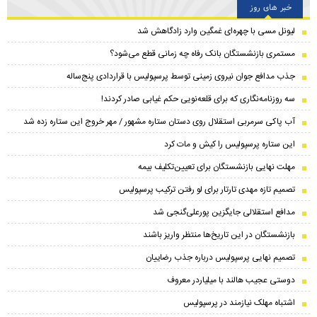
خبر های روز
لیونل مسی با چهره‌ای غمگین وارد زادگاهش شد
مستمری بازنشستگان بانک رفاه چه زمانی قطع می‌شود؟
جذب مدافع جوان نیروی زمینی توسط پرسپولیس با قراردادی پنج‌ساله
سه روزنامه‌نگاری که برای قلعه‌نویی حکم غیابی صادر کردند!
آب پاکی سرمربی استقلال روی دستان ستاره مشهور / مهر خروج این ستاره زده شد
این ستاره پرسپولیس را کیش و مات کرد
مهلت نهایی بازنشستگان برای تعیین‌تکلیف بیمه
تصمیم تازه مهدی تارتار برای لو رفتن ترکیب پرسپولیس
مدافع استقلالی جایگزین پورعلی‌گنجی شد
بازنشستگان در این تاریخ‌ها منتظر واریز باشند
تصمیم نهایی پرسپولیس درباره جذب رضاییان
دوستی عجیب هالند با میلیاردر معروف
اشتباه مهلک نیازمند در پرسپولیس