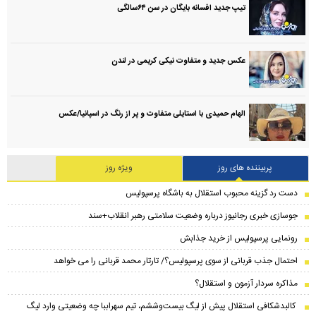
تیپ جدید افسانه بایگان در سن ۶۴سالگی
عکس جدید و متفاوت نیکی کریمی در لندن
الهام حمیدی با استایلی متفاوت و پر از رنگ در اسپانیا/عکس
پربیننده های روز
ویژه روز
دست رد گزینه محبوب استقلال به باشگاه پرسپولیس
جوسازی خبری رجانیوز درباره وضعیت سلامتی رهبر انقلاب+سند
رونمایی پرسپولیس از خرید جذابش
احتمال جذب قربانی از سوی پرسپولیس؟/ تارتار محمد قربانی را می خواهد
مذاکره سردار آزمون و استقلال؟
کالبدشکافی استقلال پیش از لیگ بیست‌و‌ششم، تیم سهراببا چه وضعیتی وارد لیگ