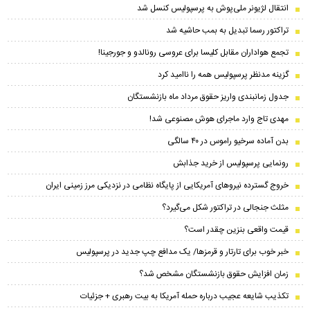
انتقال لژیونر ملی‌پوش به پرسپولیس کنسل شد
تراکتور رسما تبدیل به بمب حاشیه شد
تجمع هواداران مقابل کلیسا برای عروسی رونالدو و جورجینا!
گزینه مدنظر پرسپولیس همه را ناامید کرد
جدول زمانبندی واریز حقوق مرداد ماه بازنشستگان
مهدی تاج وارد ماجرای هوش مصنوعی شد!
بدن آماده سرخیو راموس در ۴۰ سالگی
رونمایی پرسپولیس از خرید جذابش
خروج گسترده نیروهای آمریکایی از پایگاه نظامی در نزدیکی مرز زمینی ایران
مثلث جنجالی در تراکتور شکل می‌گیرد؟
قیمت واقعی بنزین چقدر است؟
خبر خوب برای تارتار و قرمزها/ یک مدافع چپ جدید در پرسپولیس
زمان افزایش حقوق بازنشستگان مشخص شد؟
تکذیب شایعه عجیب درباره حمله آمریکا به بیت رهبری + جزئیات