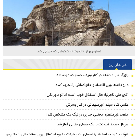
تصاویری از «الموت»؛ شکوهی که جهانی شد
خبر های روز
بازیگر «بی‌عاطفه» در کنار نوید محمدزاده دیده شد
داروخانه‌ها وزیر اقتصاد و خانواده‌اش را تحریم کنند
آقای علی تاجرنیا؛ حال استقلال خوب است اما تو باور نکن!
عکس شاد سپند امیرسلیمانی در کنار پسرش
مقصد غیرمنتظره مجتبی جباری در لیگ یک مشخص شد!
سریال جدید فیلم‌نت با یک معمای جنایی آغاز شد
شوک جدید به استقلال/ امضای عضو هیئت مدیره استقلال روی اسناد مالی، ۹ ماه پس