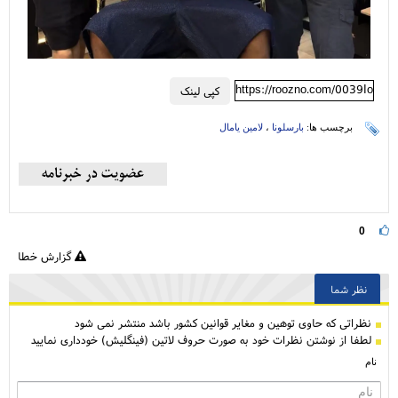
https://roozno.com/0039Io
کپی لینک
برچسب ها:
بارسلونا
،
لامین یامال
0
گزارش خطا
نظر شما
نظراتی كه حاوی توهین و مغایر قوانین کشور باشد منتشر نمی شود
لطفا از نوشتن نظرات خود به صورت حروف لاتین (فینگلیش) خودداری نمایید
نام