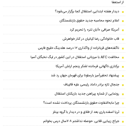
از استعفا
دیدار هفته ابتدایی استقلال کجا برگزار می‌شود؟
اعلام نحوه محاسبه جدید حقوق بازنشستگان
آمریکا صرافی «آبان تتر» را تحریم کرد
قاب خانوادگی رضا کیانیان در کنار خواهرش
ناگفته‌های قربانزاده از واگذاری ۱۲ درصد هلدینگ خلیج فارس
مخالفت AFC با میزبانی استقلال در این کشور در لیگ نخبگان آسیا
برکناری ناگهانی فرمانده لشکر پنجم ارتش آمریکا
پیشنهاد تحقیرآمیز بارسلونا برای قهرمان جهان رد شد
جنجال تازه برادر داماد رئیسی علیه قالیباف
رونمایی از شماره پیراهن جدید بازیکنان استقلال
چرا مابه‌التفاوت حقوق بازنشستگان پرداخت نشده است؟
ثریا اسفندیاری بعد از طلاق و در دیدار با گروه بیتلز
جراح زیبایی قلابی: حوصله نداشتم ۸-۷سال درس بخوانم