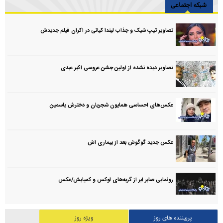
شبکه اجتماعی
تصاویر تیپ شیک و جذاب لیندا کیانی در اکران فیلم جدیدش
تصاویر دیده نشده از اولین جشن عروسی اکبر عبدی
عکس‌های احساسی همایون شجریان و دخترش یاسمین
عکس جدید گوگوش بعد از بیماری اش
رونمایی صابر ابر از گربه‌های لوکس و کمیابش/عکس
پربیننده های روز
ویژه روز