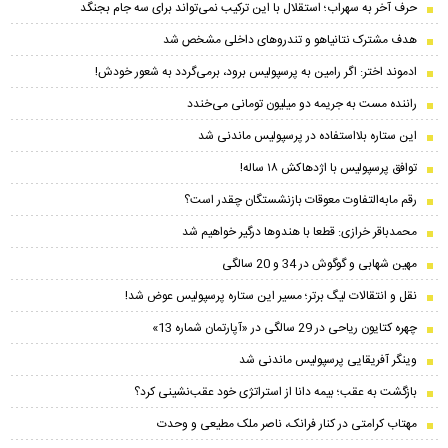
حرف آخر به سهراب؛ استقلال با این ترکیب نمی‌تواند برای سه جام بجنگد
هدف مشترک نتانیاهو و تندروهای داخلی مشخص شد
ادموند اختر: اگر رامین به پرسپولیس برود، برمی‌گردد به شعور خودش!
راننده مست به جریمه دو میلیون تومانی می‌خندد
این ستاره بلااستفاده در پرسپولیس ماندنی شد
توافق پرسپولیس با اژدهاکش ۱۸ ساله!
رقم مابه‌‌التفاوت معوقات بازنشستگان چقدر است؟
محمدباقر خرازی: قطعا با هندوها درگیر خواهیم شد
مهین شهابی و گوگوش در 34 و 20 سالگی
نقل و انتقالات لیگ برتر؛ مسیر این ستاره پرسپولیس عوض شد!
چهره کتایون ریاحی در 29 سالگی در «آپارتمان شماره 13»
وینگر آفریقایی پرسپولیس ماندنی شد
بازگشت به عقب؛ بیمه دانا از استراتژی خود عقب‌نشینی کرد؟
مهتاب کرامتی در کنار فرانک، ناصر ملک مطیعی و وحدت