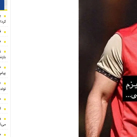
ب
کرد!
ق
د
ز
بازن
س
پیام 
ع
تول
س
ا
و
می‌ک
ه