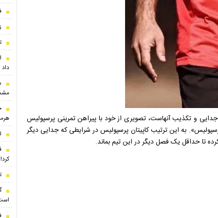
ف
ز
ت
ا
داد
س
مشخ
ج
ت جدایی و تکذیب آنهاست، تصویری از خود با پیراهن تمرینی پرسپولیس
هرمز
 پرسپولیس». به این ترتیب کاپیتان پرسپولیس در شرایطی که جدایی دیگر
ل
ده تا حداقل یک فصل دیگر در این تیم بماند.
ق
کرد!
ت
گ
است 
ف