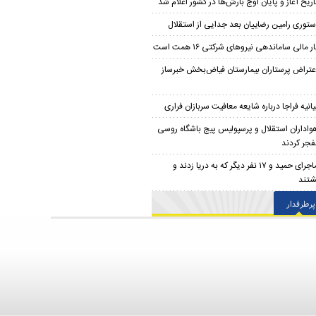
اریخ آغاز و پایان اوج بارش‌ها در کشور اعلام شد
ستوری رامین رضاییان بعد جدایی از استقلال
ار مالی ساماندهی نیروهای شرکتی ۱۶ همت است
عتراض پرستاران بیمارستان فیاض‌بخش خبرساز
یانیه فراجا درباره شایعه معافیت سربازان فراری
واداران استقلال و پرسپولیس پیج باشگاه روسی
نفجر کردند
ماجرای حمید و ۱۷ نفر دیگر که به دریا زدند و
شتند
پرطرفدار