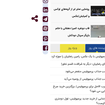
رونمایی صابر ابر از گربه‌های لوکس
و کمیابش/عکس
قاب دونفره المیرا دهقانی با خانم
بازیگر سریال دودکش
بیننده های روز
ویژه روز
سپولیس با یک عکس، رامین رضاییان را سوژه کرد
ای رضاییان؛ دیگر به شرافتت قسم نخور!
ب جذاب پرسپولیس منفجر می‌شود
ب جذاب پرسپولیس از روسیه می‌آید
ب الاجل برای پرسپولیس/ بزرگترین خرید سرخ
ایی می شود؟
نمایی از خرید جدید پرسپولیس؛ غول دومتری
ر کیست؟