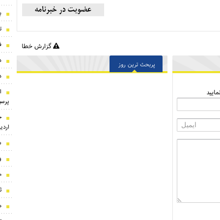
ب
ت
ف
گزارش خطا
د
پربحث ترین روز
د
ا
ایید
پرسپ
ج
اردی
س
و
م
ث
ه