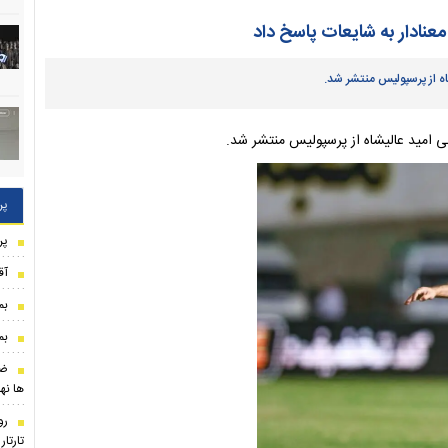
معنادار به شایعات پاسخ داد
ه از پرسپولیس منتشر شد.
 امید عالیشاه از پرسپولیس منتشر شد.
پر
پر
آق
بم
بم
ضر
ها نه
رو
تارتا