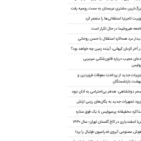
زرگ‌ترین مشتری عربستان به سمت روسیه رفت
وییت تاجرنیا استقلالی‌ها را منفجر کرد
اجعه هیروشیما در حال تکرار است
یدار مرد همه‌کاره استقلال با حسن روحانی
ر آخر الزمان کیهانی، آینده زمین چه خواهد بود؟
دعای عجیب درباره قانون‌شکنی سرمربی
ولیس
زییات جدید از پرداخت معوقات فروردین و
بهشت بازنشستگان
حر دولتشاهی: هدفم بی‌احترامی به اذان نبود
رود تجهیزات جدید به یگان‌های رزمی ارتش
ذاکره مخفیفانه پرسپولیس با یک فوق ستاره
ریا اسفندیاری در کاخ گلستان تهران؛ سال ۱۳۳۰
وش مصنوعی آبروی فدراسیون فوتبال را برد!