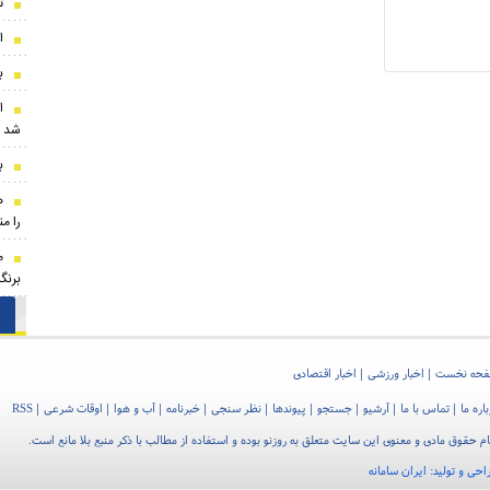
ت
ا
ب
ا
شد
ب
ه
را م
برنگ
حه نخست
اخبار ورزشی
اخبار اقتصادی
اره ما
تماس با ما
آرشیو
جستجو
پیوندها
نظر سنجی
خبرنامه
آب و هوا
اوقات شرعی
RSS
م حقوق مادی و معنوی این سایت متعلق به روزنو بوده و استفاده از مطالب با ذکر منبع بلا مانع است.
احی و تولید:
ایران سامانه