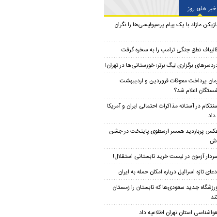
خبر های روز
ازیکن مازاد با یک پیام پرسپولیسی‌ها را نگران
الیباف نطق جنگی ترامپ را به سخره گرفت
ردسرهای برگزاری لیگ برتر؛ خوزستانی‌ها در تهران!
مان پرداخت معوقات فروردین و اردیبهشت
شستگان اعلام شد؟
نتکام در آستانه مذاکرات احتمالی ایران و آمریکا
داد
کس پربازدید همسر ارسطوی پایتخت در جشن
دش
ردار آزمون در لیست خرید تابستانی استقلال!
دعای تازه اسرائیل درباره امکان حمله به ایران
رزشگاه جدید سعودی‌ها که تابستان را زمستان
ند
واشناسی استان تهران اطلاعیه داد