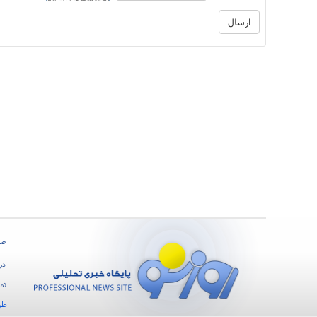
صف
درب
تما
طر