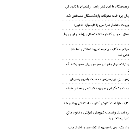
رهیختگان با این تیتر رامین رضاییان را نابود کرد
مان پرداخت معوقات بازنشستگان مشخص شد
وییت معنادار ضرغامی با کلیدواژه «تغییر»
تفاق عجیبی که در دانشکده‌های پزشکی ایران رخ
رانجام تکلیف پنجره نقل‌وانتقالاتی استقلال
ص شد
زئیات طرح جنجالی مجلس برای مدیریت تنگه
وس‌بازیِ وینیسیوس به سبک رامین رضاییان
یمت یک گوشی میان‌رده شیائومی همه را شوکه
کلیف بازگشت آنتونیو آدان به استقلال روشن شد
ره تبدیل وضعیت نیروهای شرکتی / قانون مانع
یا پیمانکاران؟
رار یک زوج با خودرو از آتش‌سوزی آخرالزمانی