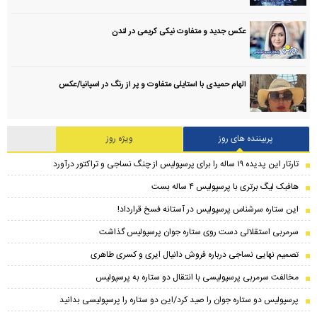
عکس جدید و متفاوت نیکی کریمی در لندن
الهام حمیدی با استایلی متفاوت و پر از رنگ در اسپانیا/عکس
پربیننده های روز
ویژه روز
تارتار این پدیده ۱۹ ساله را برای پرسپولیس از چنگ نساجی و تراکتور درآورد
هافبک لیگ برتری با پرسپولیس ۴ ساله بست
این ستاره سرشناس پرسپولیس در آستانه فسخ قرارداد!
سرمربی استقلالی دست روی ستاره جوان پرسپولیس گذاشت
تصمیم نهایی نساجی درباره فروش دانیال ایری و کسری طاهری
مخالفت سرمربی پرسپولیسی با انتقال دو ستاره به پرسپولیس
پرسپولیس دو ستاره جوان را صید کرد/این دو ستاره را پرسپولیسی بدانید