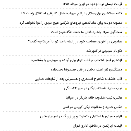
قیمت نیسان تیانا جدید در ایران مرداد ۱۴۰۵
کشف جانشین برای جلالی در تیم سهراب؛ خیال کادرفنی استقلال راحت شد
مصوبه دولت برای ساماندهی نیروهای شرکتی هیچ دردی را دوا نخواهد کرد
سخنگوی سپاه: راهبرد فعلی ما حفظ تنگه هرمز است
عراقچی در آخرین مصاحبه خود در رابطه با مذاکره با آمریکا چه گفت؟
نکونام سرمربی تراکتور شد
اژدهای قرمز؛ انتخاب جذاب تارتار برای آینده پرسپولیس را بشناسید
دستگیری نفر اصلی دخیل در قتل حمیدرضا رجب‌زاده
قاب عاشقانه شاهرخ استخری و همسرش بعد از شایعات جدایی
تیپ جدید افسانه بایگان در سن ۶۴سالگی
عکس: تیپ متفاوت خانم بازیگر در اسپانیا
عکس جدید و متفاوت نیکی کریمی در لندن
الهام حمیدی با استایلی متفاوت و پر از رنگ در اسپانیا/عکس
قیمت آپارتمان در مناطق اداری تهران