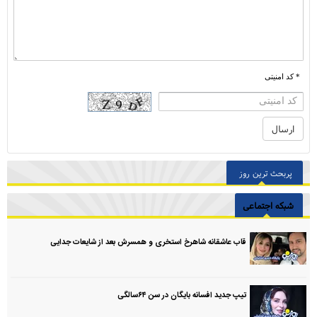
* کد امنیتی
پربحث ترین روز
شبکه اجتماعی
قاب عاشقانه شاهرخ استخری و همسرش بعد از شایعات جدایی
تیپ جدید افسانه بایگان در سن ۶۴سالگی