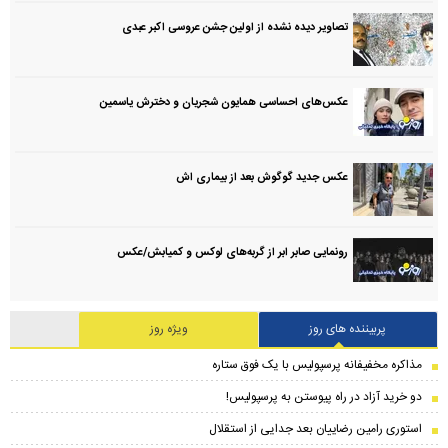
تصاویر دیده نشده از اولین جشن عروسی اکبر عبدی
عکس‌های احساسی همایون شجریان و دخترش یاسمین
عکس جدید گوگوش بعد از بیماری اش
رونمایی صابر ابر از گربه‌های لوکس و کمیابش/عکس
پربیننده های روز
ویژه روز
مذاکره مخفیفانه پرسپولیس با یک فوق ستاره
دو خرید آزاد در راه پیوستن به پرسپولیس!
استوری رامین رضاییان بعد جدایی از استقلال