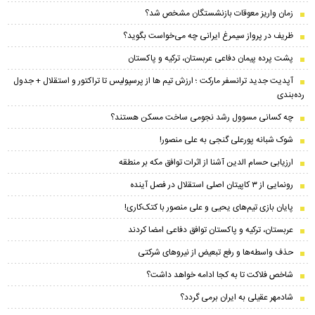
زمان واریز معوقات بازنشستگان مشخص شد؟
ظریف در پرواز سیمرغ ایرانی چه می‌خواست بگوید؟
پشت پرده پیمان دفاعی عربستان، ترکیه و پاکستان
​آپدیت جدید ترانسفر مارکت ؛ ارزش تیم ها از پرسپولیس تا تراکتور و استقلال + جدول
رده‌بندی
چه کسانی مسوول رشد نجومی ساخت مسکن هستند؟
شوک شبانه پورعلی گنجی به علی منصور!
ارزیابی حسام الدین آشنا از اثرات توافق مکه بر منطقه
رونمایی از ۳ کاپیتان اصلی استقلال در فصل آینده
پایان بازی تیم‌های یحیی و علی منصور با کتک‌کاری!
عربستان، ترکیه و پاکستان توافق دفاعی امضا کردند
حذف واسطه‌ها و رفع تبعیض از نیروهای شرکتی
شاخص فلاکت تا به کجا ادامه خواهد داشت؟
شادمهر عقیلی به ایران برمی گردد؟