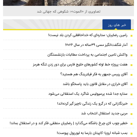
تصاویری از «الموت»؛ شکوهی که جهانی شد
خبر های روز
رامین رضاییان؛ ستاره‌ای که خداحافظی کردن بلد نیست!
آمار شگفت‌انگیز مسی ۳۹ساله در سال ۲۰۲۶!
واکنش تامین اجتماعی به پرداخت مطالبات بازنشستگان
هفت پروژه خط لوله کشور‌های خلیج فارس برای دور زدن تنگه هرمز
آقای رییس جمهور به فکر فیلترینگ هم هستید؟
آقای خرازی در مقابل قانون باید پاسخگو باشد
ستاره جدا شده پرسپولیس شاگرد یک استقلالی می‌شود
خبرنگارانی که در گرو یک زندگی ناچیز گیر کرده‌اند!
مربی جدید استقلال انتخاب شد
خطیر چوب لای چرخ باشگاه می‌گذارد | رضاییان منطقی فکر کند و در استقلال بماند!
بمب شبانه اروپا؛ کاپیتان بارسا به لیورپول پیوست!