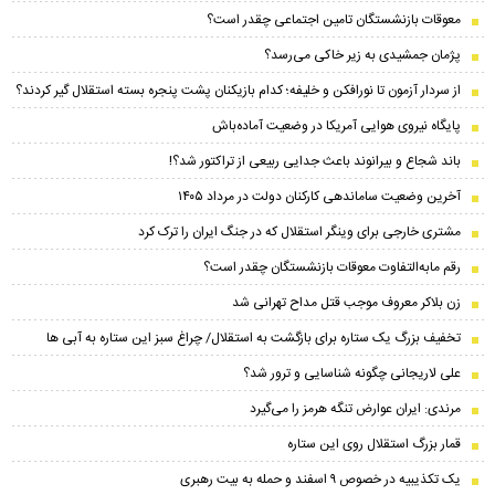
معوقات بازنشستگان تامین اجتماعی چقدر است؟
پژمان جمشیدی به زیر خاکی می‌رسد؟
از سردار آزمون تا نورافکن و خلیفه؛ کدام بازیکنان پشت پنجره بسته استقلال گیر کردند؟
پایگاه نیروی هوایی آمریکا در وضعیت آماده‌باش
باند شجاع و بیرانوند باعث جدایی ربیعی از تراکتور شد؟!
آخرین وضعیت ساماندهی کارکنان دولت در مرداد ۱۴۰۵
مشتری خارجی برای وینگر استقلال که در جنگ ایران را ترک کرد
رقم مابه‌التفاوت معوقات بازنشستگان چقدر است؟
زن بلاکر معروف موجب قتل مداح تهرانی شد
تخفیف بزرگ یک ستاره برای بازگشت به استقلال/ چراغ سبز این ستاره به آبی ها
علی لاریجانی چگونه شناسایی و ترور شد؟
مرندی: ایران عوارض تنگه هرمز را می‌گیرد
قمار بزرگ استقلال روی این ستاره
یک تکذیبیه در خصوص ۹ اسفند و حمله به بیت رهبری