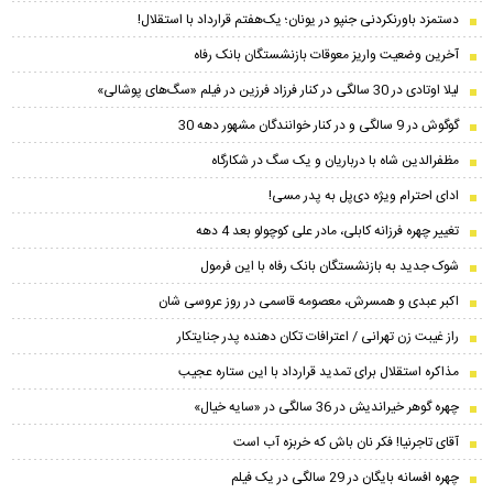
دستمزد باورنکردنی جنپو در یونان؛ یک‌هفتم قرارداد با استقلال!
آخرین وضعیت واریز معوقات بازنشستگان بانک رفاه
لیلا اوتادی در 30 سالگی در کنار فرزاد فرزین در فیلم «سگ‌های پوشالی»
گوگوش در 9 سالگی و در کنار خوانندگان مشهور دهه 30
مظفرالدین شاه با درباریان و یک سگ در شکارگاه
ادای احترام ویژه دی‌پل به پدر مسی!
تغییر چهره فرزانه کابلی، مادر علی کوچولو بعد 4 دهه
شوک جدید به بازنشستگان بانک رفاه با این فرمول
اکبر عبدی و همسرش، معصومه قاسمی در روز عروسی شان
راز غیبت زن تهرانی / اعترافات تکان دهنده پدر جنایتکار
مذاکره استقلال برای تمدید قرارداد با این ستاره عجیب
چهره گوهر خیراندیش در 36 سالگی در «سایه خیال»
آقای تاجرنیا! فکر نان باش که خربزه آب است
چهره افسانه بایگان در 29 سالگی در یک فیلم