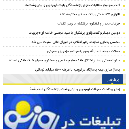
اعلام مجموع مطالبات معوق بازنشستگان بابت فروردین و اردیبهشت‌ماه
ناترازی ۱۳۷ همتی بانک مسکن مختومه نشد
جزئیات دیدار و گفتگوی پزشکیان با رهبر انقلاب
دومین دیدار و گفت‌وگوی پزشکیان با سید مجتبی خامنه ای+جزییات
محسن رضایی نماینده رهبر انقلاب در شورای عالی امنیت ملی شد
حملات مجدد انصارالله یمن به مواضع مزدوران سعودی
سکوت همتی بعد از اختلال بانک ها/ چه کسی پاسخگوی بحران شبکه بانکی است؟!
پاساژ سازی بیمه پاسارگاد در ارومیه با هزینه ۱۵۰۰ میلیارد تومانی
پرطرفدار
زمان پرداخت معوقات فروردین و اردیبهشت بازنشستگان اعلام شد؟