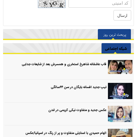
پربحث ترین روز
شبکه اجتماعی
قاب عاشقانه شاهرخ استخری و همسرش بعد از شایعات جدایی
تیپ جدید افسانه بایگان در سن ۶۴سالگی
عکس جدید و متفاوت نیکی کریمی در لندن
الهام حمیدی با استایلی متفاوت و پر از رنگ در اسپانیا/عکس