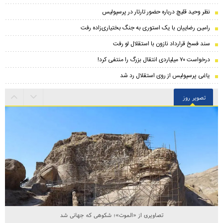
نظر وحید قلیچ درباره حضور تارتار در پرسپولیس
رامین رضاییان با یک استوری به جنگ بختیاری‌زاده رفت
سند فسخ قرارداد نازون با استقلال لو رفت
درخواست ۷۰ میلیاردی انتقال بزرگ را منتفی کرد!
یاغی پرسپولیس از روی استقلال رد شد
تصویر روز
تصاویری از «الموت»؛ شکوهی که جهانی شد