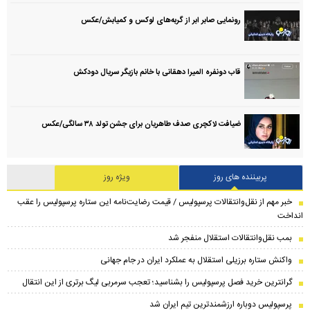
رونمایی صابر ابر از گربه‌های لوکس و کمیابش/عکس
قاب دونفره المیرا دهقانی با خانم بازیگر سریال دودکش
ضیافت لاکچری صدف طاهریان برای جشن تولد ۳۸ سالگی‌/عکس
پربیننده های روز
ویژه روز
خبر مهم از نقل‌وانتقالات پرسپولیس / قیمت رضایت‌نامه این ستاره پرسپولیس را عقب
انداخت
بمب نقل‌وانتقالات استقلال منفجر شد
واکنش ستاره برزیلی استقلال به عملکرد ایران در جام جهانی
گرانترین خرید فصل پرسپولیس را بشناسید؛ تعجب سرمربی لیگ برتری از این انتقال
پرسپولیس دوباره ارزشمندترین تیم ایران شد