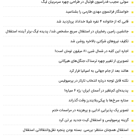
سوتی عجیب فدراسیون فوتبال در طراحی چهره سرمربیان لیگ
خواستگار فرانسوی مهدی طارمی را بشناسید
قابی که از خانواده ۴ نفره شیلا خداداد پربازدید شد
جانشین رامین رضاییان در استقلال سریع مشخص شد/ پدیده لیگ برتر آینده استقلال
تکلیف نیروهای شرکتی بالاخره روشن شد
اجاره این کلبه در شمال شبی ۸۱ میلیون تومان است!
تصویری از تغییر چهره ترسناک جنگل‌های هیرکانی
هالند بعد از جام جهانی به اسپانیا فرار کرد
نکته قابل توجه درباره انتخاب تارتار در پرسپولیس
پدیده‌ای کم‌نظیر در آسمان ایران؛ رژه ۶ سیاره!
ستاره سرخ‌ها با پیکی‌بلایندرز وقت گذراند
تصویر پک پذیرایی ادایی و پرهزینه در مراسمات ختم
گزینه پرسپولیس و استقلال کیت جدید بر تن کرد
استقلال همچنان منتظر؛ بررسی بسته بودن پنجره نقل‌وانتقالاتی استقلال