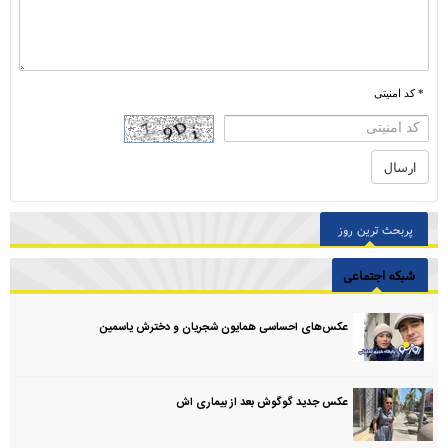
* کد امنیتی
پربحث ترین روز
شبکه اجتماعی
عکس‌های احساسی همایون شجریان و دخترش یاسمین
عکس جدید گوگوش بعد از بیماری اش