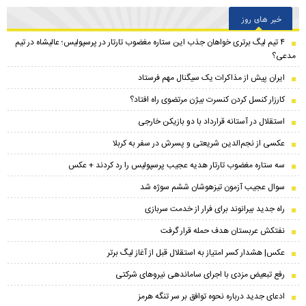
خبر های روز
۴ تیم لیگ برتری خواهان جذب این ستاره مغضوب تارتار در پرسپولیس؛‌ عالیشاه در تیم
مدعی؟
ایران پیش از مذاکرات یک سیگنال مهم فرستاد
کارزار کنسل کردن کنسرت بیژن مرتضوی راه افتاد؟
استقلال در آستانه قرارداد با دو بازیکن خارجی
عکسی از نجم‌الدین شریعتی و پسرش در سفر به کربلا
سه ستاره مغضوب تارتار هدیه عجیب پرسپولیس را رد کردند + عکس
سوال عجیب آزمون تیزهوشان ششم سوژه شد
راه جدید بیرانوند برای فرار از خدمت سربازی
نفتکش عربستان هدف حمله قرار گرفت
عکس| هشدار کسر امتیاز به استقلال قبل از آغاز لیگ برتر
رفع تبعیض مزدی با اجرای ساماندهی نیروهای شرکتی
ادعای جدید درباره نحوه توافق بر سر تنگه هرمز