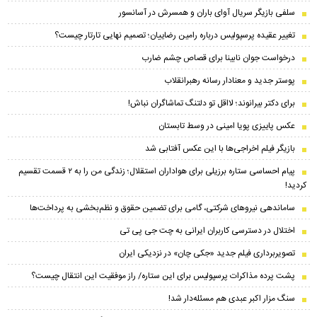
سلفی بازیگر سریال آوای باران و همسرش در آسانسور
تغییر عقیده پرسپولیس درباره رامین رضاییان؛ تصمیم نهایی تارتار چیست؟
درخواست جوان نابینا برای قصاص چشم ضارب
پوستر جدید و معنادار رسانه رهبرانقلاب
برای دکتر بیرانوند؛ لااقل تو دلتنگ تماشاگران نباش!
عکس پاییزی پویا امینی در وسط تابستان
بازیگر فیلم اخراجی‌ها با این عکس آفتابی شد
پیام احساسی ستاره برزیلی برای هواداران استقلال؛ زندگی من را به ۲ قسمت تقسیم
کردید!
ساماندهی نیروهای شرکتی، گامی برای تضمین حقوق و نظم‌بخشی به پرداخت‌ها
اختلال در دسترسی کاربران ایرانی به چت جی پی تی
تصویربرداری فیلم جدید «جکی چان» در نزدیکی ایران
پشت پرده مذاکرات پرسپولیس برای این ستاره/ راز موفقیت این انتقال چیست؟
سنگ مزار اکبر عبدی هم مسئله‌دار شد!