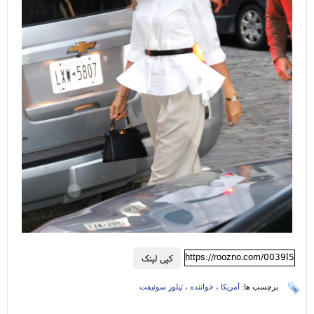
https://roozno.com/0039I5
کپی لینک
برچسب ها:
آمریکا
،
خواننده
،
تیلور سوئیفت