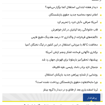
دیدار هفته ابتدایی استقلال کجا برگزار می‌شود؟
اعلام نحوه محاسبه جدید حقوق بازنشستگان
آمریکا صرافی «آبان تتر» را تحریم کرد
قاب خانوادگی رضا کیانیان در کنار خواهرش
ناگفته‌های قربانزاده از واگذاری ۱۲ درصد هلدینگ خلیج فارس
مخالفت AFC با میزبانی استقلال در این کشور در لیگ نخبگان آسیا
برکناری ناگهانی فرمانده لشکر پنجم ارتش آمریکا
پیشنهاد تحقیرآمیز بارسلونا برای قهرمان جهان رد شد
جنجال تازه برادر داماد رئیسی علیه قالیباف
رونمایی از شماره پیراهن جدید بازیکنان استقلال
چرا مابه‌التفاوت حقوق بازنشستگان پرداخت نشده است؟
ثریا اسفندیاری بعد از طلاق و در دیدار با گروه بیتلز
پرطرفدار