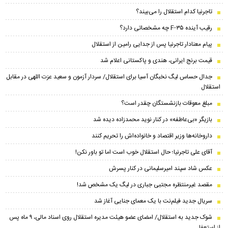
تاجرنیا کدام استقلال را می‌بیند؟
رقیب آینده F-۳۵ چه مشخصاتی دارد؟
پیام معنادار تاجرنیا پس از جدایی رامین از استقلال
قیمت برنج ایرانی، هندی و پاکستانی اعلام شد
جدال حساس لیگ نخبگان آسیا برای استقلال/ سردار آزمون و سعید عزت اللهی در مقابل
استقلال
مبلغ معوقات بازنشستگان چقدر است؟
بازیگر «بی‌عاطفه» در کنار نوید محمدزاده دیده شد
داروخانه‌ها وزیر اقتصاد و خانواده‌اش را تحریم کنند
آقای علی تاجرنیا؛ حال استقلال خوب است اما تو باور نکن!
عکس شاد سپند امیرسلیمانی در کنار پسرش
مقصد غیرمنتظره مجتبی جباری در لیگ یک مشخص شد!
سریال جدید فیلم‌نت با یک معمای جنایی آغاز شد
شوک جدید به استقلال/ امضای عضو هیئت مدیره استقلال روی اسناد مالی، ۹ ماه پس
از استعفا