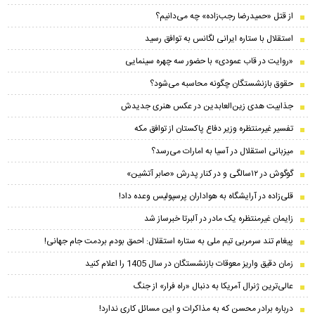
از قتل «حمیدرضا رجب‌زاده» چه می‌دانیم؟
استقلال با ستاره ایرانی لگانس به توافق رسید
«روایت در قاب عمودی» با حضور سه چهره سینمایی
حقوق بازنشستگان چگونه محاسبه می‌شود؟
جذابیت هدی زین‌العابدین در عکس هنری جدیدش
تفسیر غیرمنتظره وزیر دفاع پاکستان از توافق مکه
میزبانی استقلال در آسیا به امارات می‌رسد؟
گوگوش در ۱۲سالگی و در کنار پدرش «صابر آتشین»
قلی‌زاده در آرایشگاه به هواداران پرسپولیس وعده داد!
زایمان غیرمنتظره یک مادر در آلبرتا خبرساز شد
پیغام تند سرمربی تیم ملی به ستاره استقلال: احمق بودم بردمت جام جهانی!
زمان دقیق واریز معوقات بازنشستگان در سال 1405 را اعلام کنید
عالی‌ترین ژنرال آمریکا به دنبال «راه فرار» از جنگ
درباره برادر محسن که به مذاکرات و این مسائل کاری ندارد!