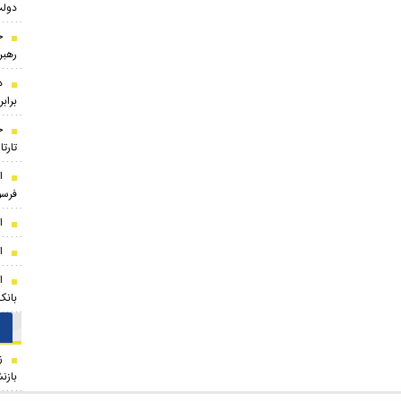
دولت
ج
رهبر
د
براب
ج
تارت
ا
فرسود
ا
ا
ا
بانک
ز
بازن