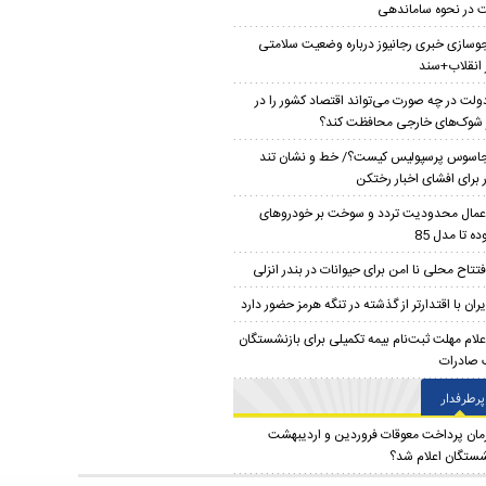
 در نحوه ساماندهی
وسازی خبری رجانیوز درباره وضعیت سلامتی
 انقلاب+سند
ولت در چه صورت می‌تواند اقتصاد کشور را در
ر شوک‌های خارجی محافظت کند؟
اسوس پرسپولیس کیست؟/ خط و نشان تند
ار برای افشای اخبار رختکن
عمال محدودیت تردد و سوخت‌ بر خودروهای
ه تا مدل 85
فتتاح محلی نا امن برای حیوانات در بندر انزلی
یران با اقتدارتر از گذشته در تنگه هرمز حضور دارد
علام مهلت ثبت‌نام بیمه تکمیلی برای بازنشستگان
 صادرات
پرطرفدار
مان پرداخت معوقات فروردین و اردیبهشت
شستگان اعلام شد؟