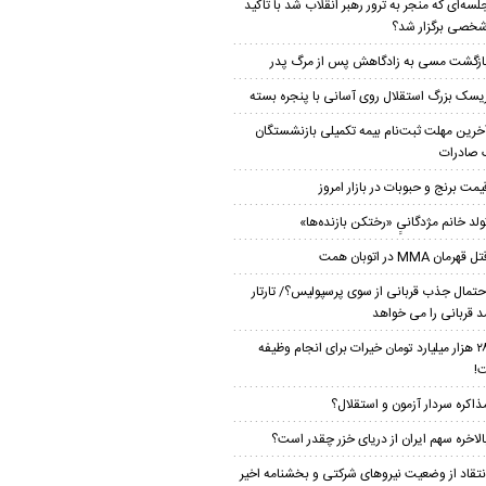
لسه‌ای که منجر به ترور رهبر انقلاب شد با تاکید
خصی برگزار شد؟
ازگشت مسی به زادگاهش پس از مرگ پدر
یسک بزرگ استقلال روی آسانی با پنجره بسته
خرین مهلت ثبت‌نام بیمه تکمیلی بازنشستگان
 صادرات
یمت برنج و حبوبات در بازار امروز
ولد خانم مژدگانیِِ «رختکن بازنده‌ها»
ل قهرمان MMA در اتوبان همت
حتمال جذب قربانی از سوی پرسپولیس؟/ تارتار
 قربانی را می خواهد
۲۸ هزار میلیارد تومان خیرات برای انجام وظیفه
!
ذاکره سردار آزمون و استقلال؟
الاخره سهم ایران از دریای خزر چقدر است؟
نتقاد از وضعیت نیروهای شرکتی و بخشنامه اخیر