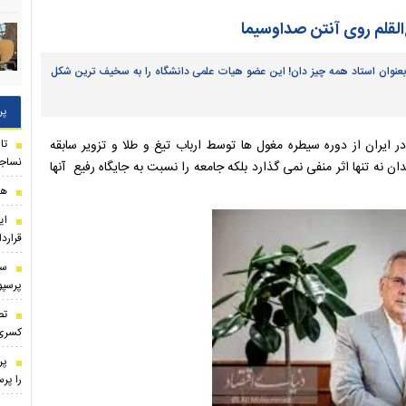
لقلم روی آنتن صداوسیما
دم بعنوان استاد همه چیز دان! این عضو هیات علمی دانشگاه‌ را به سخیف ترین شکل
پر
 ایران از دوره سیطره مغول ها توسط ارباب تیغ و طلا و تزویر سابقه
نساجی
ن نه تنها اثر منفی نمی گذارد بلکه جامعه را نسبت به جایگاه‌ رفیع آنها
هاف
ای
قراردا
سر
پرسپ
تص
کسری
پر
را پر