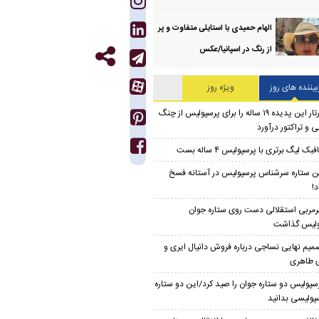
الهام حمیدی با استایلی متفاوت و پر
از رنگ در اسپانیا/عکس
بیننده های روز
ویژه روز
تارتار این پدیده ۱۹ ساله را برای پرسپولیس از چنگ
 و تراکتور درآورد
بک لیگ برتری با پرسپولیس ۴ ساله بست
ن ستاره سرشناس پرسپولیس در آستانه فسخ
د!
مربی استقلالی دست روی ستاره جوان
ولیس گذاشت
میم نهایی نساجی درباره فروش دانیال ایری و
 طاهری
سپولیس دو ستاره جوان را صید کرد/این دو ستاره
سپولیسی بدانید