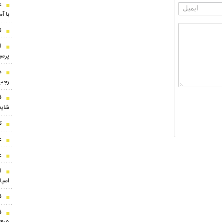
ع
با آ
ن
ا
پرسپ
د
رجب‌
ق
شایع
ت
ع
ع
ا
اسپا
ق