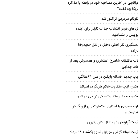
راقچی در آخرین مصاحبه خود در رابطه با مذاکره
مریکا چه گفت؟
کونام سرمربی تراکتور شد
ژدهای قرمز؛ انتخاب جذاب تارتار برای آینده
ولیس را بشناسید
ستگیری نفر اصلی دخیل در قتل حمیدرضا
زاده
اب عاشقانه شاهرخ استخری و همسرش بعد از
ات جدایی
یپ جدید افسانه بایگان در سن ۶۴سالگی
کس: تیپ متفاوت خانم بازیگر در اسپانیا
کس جدید و متفاوت نیکی کریمی در لندن
لهام حمیدی با استایلی متفاوت و پر از رنگ در
نیا/عکس
یمت آپارتمان در مناطق اداری تهران
قیمت انواع گوشی موبایل امروز یکشنبه ۱۸ مرداد