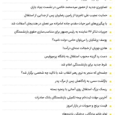
تصاویری جدید از حضور سیدمحمد خاتمی در نشست بنیاد باران
حمایت عجیب علی تاجرنیا از رامین رضاییان پس از جدایی از استقلال
با پیگیری‌های امیر حیات مقدم، جاده امامزاده میر نعمان در هندیجان آسفالت شد
جزییات تذکر ۴۶ نماینده به رئیس‌جمهور برای متناسب‌سازی حقوق بازنشستگان
پوسف پزشکیان را می‌توان حامی دولت نامید؟
هادی چوپان از خجالت عده‌ای درآمد!
دست رد گزینه محبوب استقلال به باشگاه پرسپولیس
شرط جدید برای بازنشستگی اعلام شد
جلسه‌ای که منجر به ترور رهبر انقلاب شد با تاکید چه شخصی برگزار شد؟
بازگشت مسی به زادگاهش پس از مرگ پدر
ریسک بزرگ استقلال روی آسانی با پنجره بسته
آخرین مهلت ثبت‌نام بیمه تکمیلی بازنشستگان بانک صادرات
قیمت برنج و حبوبات در بازار امروز
تولد خانم مژدگانیِِ «رختکن بازنده‌ها»