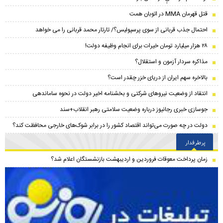
قتل قهرمان MMA در اتوبان همت
احتمال جذب قربانی از سوی پرسپولیس؟/ تارتار محمد قربانی را می خواهد
۲۸ هزار میلیارد تومان خیرات برای انجام وظیفه دولت!
مذاکره سردار آزمون و استقلال؟
بالاخره سهم ایران از دریای خزر چقدر است؟
انتقاد از وضعیت نیروهای شرکتی و بخشنامه اخیر دولت در نحوه ساماندهی
جوسازی خبری رجانیوز درباره وضعیت سلامتی رهبر انقلاب+سند
دولت در چه صورت می‌تواند اقتصاد کشور را در برابر شوک‌های خارجی محافظت کند؟
پرطرفدار
زمان پرداخت معوقات فروردین و اردیبهشت بازنشستگان اعلام شد؟