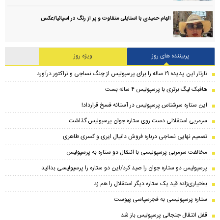
الهام حمیدی با استایلی متفاوت و پر از رنگ در اسپانیا/عکس
پربیننده های روز
ویژه روز
تارتار این پدیده ۱۹ ساله را برای پرسپولیس از چنگ نساجی و تراکتور درآورد
هافبک لیگ برتری با پرسپولیس ۴ ساله بست
این ستاره سرشناس پرسپولیس در آستانه فسخ قرارداد!
سرمربی استقلالی دست روی ستاره جوان پرسپولیس گذاشت
تصمیم نهایی نساجی درباره فروش دانیال ایری و کسری طاهری
مخالفت سرمربی پرسپولیسی با انتقال دو ستاره به پرسپولیس
پرسپولیس دو ستاره جوان را صید کرد/این دو ستاره را پرسپولیسی بدانید
بختیاری‌زاده قید یک ستاره دیگر استقلال را هم زد
ستاره پرسپولیسی به فجرسپاسی پیوست
قفل انتقال جنجالی پرسپولیس باز شد