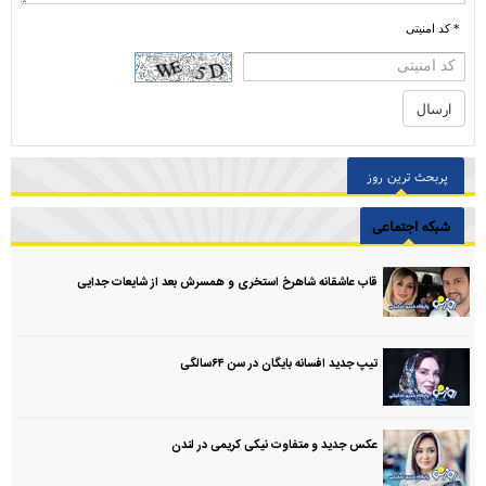
* کد امنیتی
پربحث ترین روز
شبکه اجتماعی
قاب عاشقانه شاهرخ استخری و همسرش بعد از شایعات جدایی
تیپ جدید افسانه بایگان در سن ۶۴سالگی
عکس جدید و متفاوت نیکی کریمی در لندن