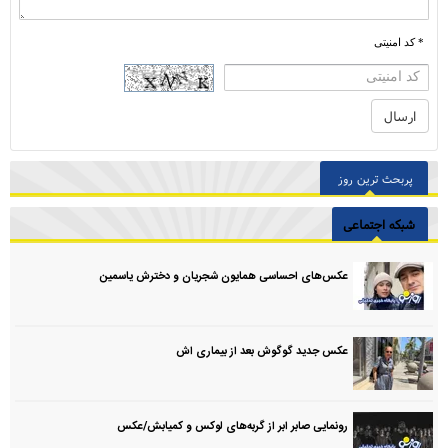
* کد امنیتی
پربحث ترین روز
شبکه اجتماعی
عکس‌های احساسی همایون شجریان و دخترش یاسمین
عکس جدید گوگوش بعد از بیماری اش
رونمایی صابر ابر از گربه‌های لوکس و کمیابش/عکس