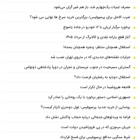
مصرف لبنیات یک‌چهارم شد، باز هم شیر گران می‌شود
ضرب الاجل برای پرسپولیس/ بزرگترین خرید سرخ ها نهایی می شود؟
برخورد مرگبار تریلی با ۱۲ خودرو در جاده یاسوج
آغاز قطع یارانه نقدی و کالابرگ از مرداد ۱۴۰۵
استقلال همچنان منتظر؛ پنجره همچنان بسته!
جزئیات نقشه‌های جدیدی که در متروی تهران نصب شد
گسترش مسیحیت در جنوب عربستان و نجران در دورهٔ پادشاهی ذونواس
استقلال دوباره به رضاییان فرصت داد؟
فاجعه هیروشیما در حال تکرار است
جمهوری اسلامی دستور برخورد با یک روحانی را صادر کرد
رونمایی از خرید جدید پرسپولیس؛ غول دومتری تارتار کیست؟
فراجا به ویدئوهای جنجالی درباره حجاب واکنش نشان داد
جریان مرموزی که در پی فروپاشیدن دولت است
شرط سنگین مدافع پرسپولیس برای فسخ قرارداد