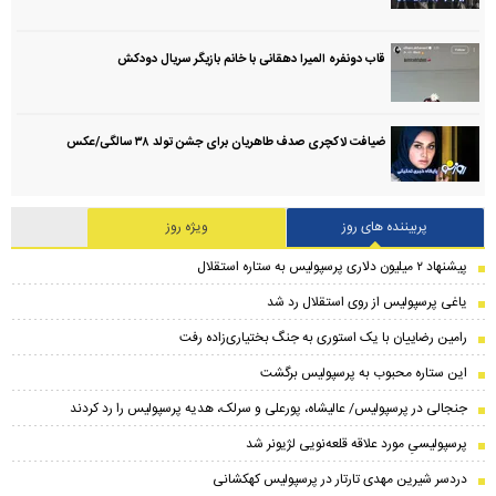
قاب دونفره المیرا دهقانی با خانم بازیگر سریال دودکش
ضیافت لاکچری صدف طاهریان برای جشن تولد ۳۸ سالگی‌/عکس
پربیننده های روز
ویژه روز
پیشنهاد ۲ میلیون دلاری پرسپولیس به ستاره استقلال
یاغی پرسپولیس از روی استقلال رد شد
رامین رضاییان با یک استوری به جنگ بختیاری‌زاده رفت
این ستاره محبوب به پرسپولیس برگشت
جنجالی در پرسپولیس/ عالیشاه، پورعلی و سرلک، هدیه پرسپولیس را رد کردند
پرسپولیسیِ مورد علاقه قلعه‌نویی لژیونر شد
دردسر شیرین مهدی تارتار در پرسپولیس کهکشانی