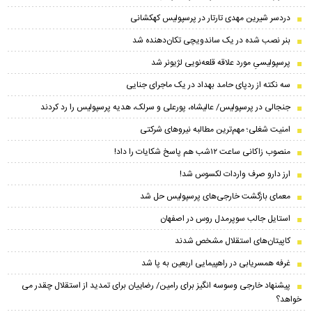
دردسر شیرین مهدی تارتار در پرسپولیس کهکشانی
بنر نصب شده در یک ساندویچی تکان‌دهنده شد
پرسپولیسیِ مورد علاقه قلعه‌نویی لژیونر شد
سه نکته از ردپای حامد بهداد در یک ماجرای جنایی
جنجالی در پرسپولیس/ عالیشاه، پورعلی و سرلک، هدیه پرسپولیس را رد کردند
امنیت شغلی؛ مهم‌ترین مطالبه نیروهای شرکتی
منصوب زاکانی ساعت ۱۲شب هم پاسخ شکایات را داد!
ارز دارو صرف واردات لکسوس شد!
معمای بازگشت خارجی‌های پرسپولیس حل شد
استایل جالب سوپرمدل روس در اصفهان
کاپیتان‌های استقلال مشخص شدند
غرفه همسریابی در راهپیمایی اربعین به پا شد
پیشنهاد خارجی وسوسه انگیز برای رامین/ رضاییان برای تمدید از استقلال چقدر می
خواهد؟