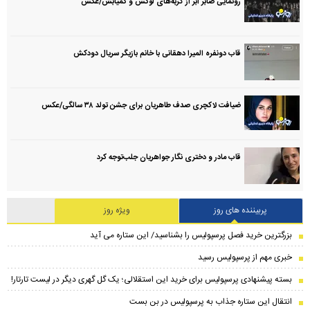
رونمایی صابر ابر از گربه‌های لوکس و کمیابش/عکس
قاب دونفره المیرا دهقانی با خانم بازیگر سریال دودکش
ضیافت لاکچری صدف طاهریان برای جشن تولد ۳۸ سالگی‌/عکس
قاب مادر و دختری نگار جواهریان جلب‌توجه کرد
پربیننده های روز
ویژه روز
بزرگترین خرید فصل پرسپولیس را بشناسید/ این ستاره می آید
خبری مهم از پرسپولیس رسید
بسته پیشنهادی پرسپولیس برای خرید این استقلالی؛ یک گل گهری دیگر در لیست تارتار!
انتقال این ستاره جذاب به پرسپولیس در بن بست