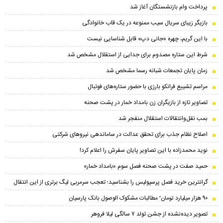
پرداخت وام بازنشستگان آغاز شد
بازیگر زیبای سریال سیب ممنوعه در یک قاب خانوادگی
با این گریم، چهره «جانی دپ» قابل شناسایی نیست
شرط این ستاره مصدوم برای جدایی از استقلال مشخص شد
زمان پایان تجمعات شبانه رسما مشخص شد
مراسم تشییع فرانکو بارزی با حضور ستاره‌های فوتبال
تصاویر تازه از بازیگران زن بامداد خمار در پشت صحنه
بمب نقل‌وانتقالات استقلال منفجر شد
اصلاح نظام جذب برای تحقق عدالت در ساماندهی نیروهای شرکتی
نوید محمدزاده با این تصاویر پایان سفرش را اعلام کرد!
حمید صفت در پشت صحنه فصل سوم «بامداد خمار»
گرانترین خرید فصل پرسپولیس را بشناسید؛ تعجب سرمربی لیگ برتری از این انتقال
۹۰ هزار میلیارد تومان ّ مطالبات مشکوک الوصول بانک پارسیان
تصویر دیده‌نشده از جشن تولد ۷ سالگی لیلا فروهر