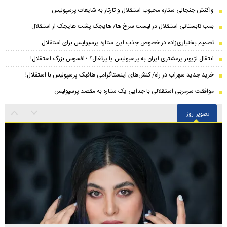
واکنش جنجالی ستاره محبوب استقلال و تارتار به شایعات پرسپولیس
بمب تابستانی استقلال در لیست سرخ ها/ هایجک پشت هایجک از استقلال
تصمیم بختیاری‌زاده در خصوص جذب این ستاره پرسپولیس برای استقلال
انتقال لژیونر پرمشتری ایران به پرسپولیس یا پرتغال؟ ؛ افسوس بزرگ استقلال!
خرید جدید سهراب در راه/ کنش‌های اینستاگرامی هافبک پرسپولیس با استقلال!
موافقت سرمربی استقلالی با جدایی یک ستاره به مقصد پرسپولیس
تصویر روز