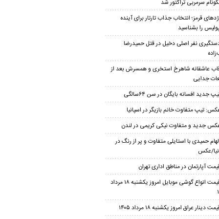
کونام سرمربی تراکتور شد
ژدهای قرمز؛ انتخاب جذاب تارتار برای آینده
ولیس را بشناسید
ستگیری نفر اصلی دخیل در قتل حمیدرضا
زاده
اب عاشقانه شاهرخ استخری و همسرش بعد از
ات جدایی
یپ جدید افسانه بایگان در سن ۶۴سالگی
کس: تیپ متفاوت خانم بازیگر در اسپانیا
کس جدید و متفاوت نیکی کریمی در لندن
لهام حمیدی با استایلی متفاوت و پر از رنگ در
نیا/عکس
یمت آپارتمان در مناطق اداری تهران
قیمت انواع گوشی موبایل امروز یکشنبه ۱۸ مرداد
یمت دینار عراق امروز یکشنبه ۱۸ مرداد ۱۴۰۵