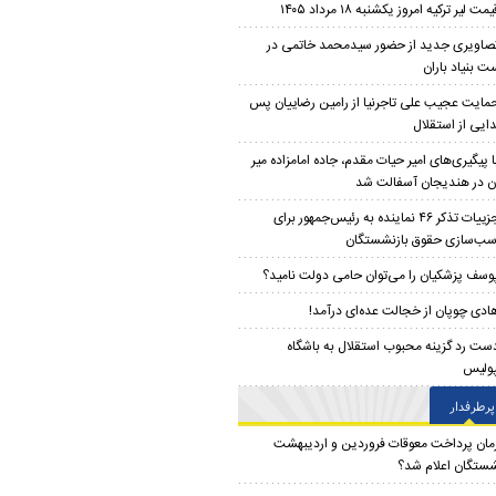
یمت لیر ترکیه امروز یکشنبه ۱۸ مرداد ۱۴۰۵
صاویری جدید از حضور سیدمحمد خاتمی در
 بنیاد باران
مایت عجیب علی تاجرنیا از رامین رضاییان پس
دایی از استقلال
ا پیگیری‌های امیر حیات مقدم، جاده امامزاده میر
ن در هندیجان آسفالت شد
جزییات تذکر ۴۶ نماینده به رئیس‌جمهور برای
سب‌سازی حقوق بازنشستگان
وسف پزشکیان را می‌توان حامی دولت نامید؟
ادی چوپان از خجالت عده‌ای درآمد!
ست رد گزینه محبوب استقلال به باشگاه
ولیس
پرطرفدار
مان پرداخت معوقات فروردین و اردیبهشت
شستگان اعلام شد؟