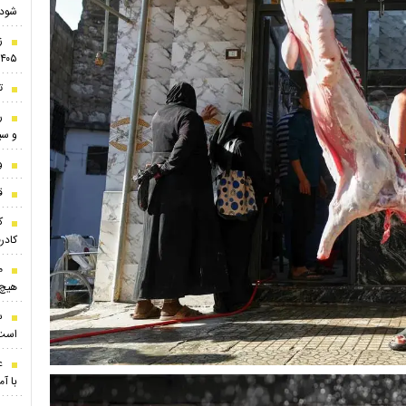
شود
ز
۱۴۰۵
ت
ر
و سی
و
ق
ک
کادر
م
هیچ 
س
است
ع
با آ