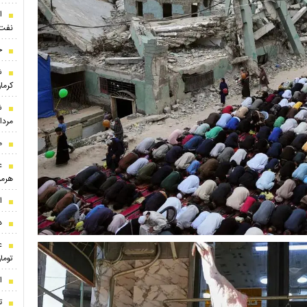
نفت‌
خ
ش
کرما
ش
مرداد ۵
م
ع
هرمز
ا
د
توما
ا
ت