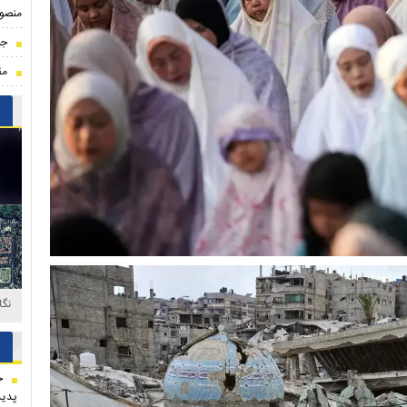
منصور
جی
مق
ت
خ
پدید