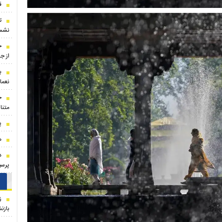
ق
ت
نشست
ح
از ج
ب
نعما
متنا
پ
ه
د
پرسپ
ز
بازن