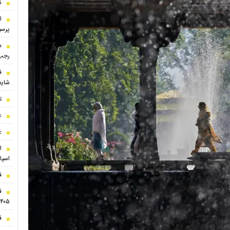
ن
ا
پرسپ
د
رجب‌
ق
شایع
ت
ع
ع
ا
اسپا
ق
۱۴۰۵
ق