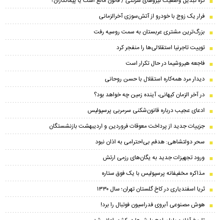
گره تبدیل وضعیت نیروهای شرکتی / قانون مانع است یا پیمانکاران؟
فرار یک زوج با خودرو از آتش‌سوزی آخرالزمانی
بزرگ‌ترین مشتری عربستان به سمت روسیه رفت
توییت تاجرنیا استقلالی‌ها را منفجر کرد
فاجعه هیروشیما در حال تکرار است
دیدار مرد همه‌کاره استقلال با حسن روحانی
در آخر الزمان کیهانی، آینده زمین چه خواهد بود؟
ادعای عجیب درباره قانون‌شکنی سرمربی پرسپولیس
جزییات جدید از پرداخت معوقات فروردین و اردیبهشت بازنشستگان
سحر دولتشاهی: هدفم بی‌احترامی به اذان نبود
ورود تجهیزات جدید به یگان‌های رزمی ارتش
مذاکره مخفیفانه پرسپولیس با یک فوق ستاره
ثریا اسفندیاری در کاخ گلستان تهران؛ سال ۱۳۳۰
هوش مصنوعی آبروی فدراسیون فوتبال را برد!