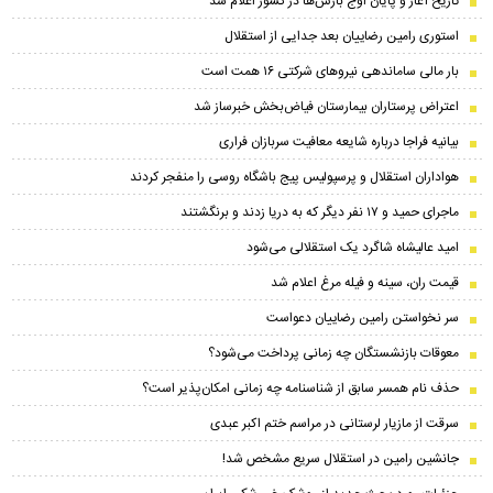
تاریخ آغاز و پایان اوج بارش‌ها در کشور اعلام شد
استوری رامین رضاییان بعد جدایی از استقلال
بار مالی ساماندهی نیروهای شرکتی ۱۶ همت است
اعتراض پرستاران بیمارستان فیاض‌بخش خبرساز شد
بیانیه فراجا درباره شایعه معافیت سربازان فراری
هواداران استقلال و پرسپولیس پیج باشگاه روسی را منفجر کردند
ماجرای حمید و ۱۷ نفر دیگر که به دریا زدند و برنگشتند
امید عالیشاه شاگرد یک استقلالی می‌شود
قیمت ران، سینه و فیله مرغ اعلام شد
سر نخواستن رامین رضاییان دعواست
معوقات بازنشستگان چه زمانی پرداخت می‌شود؟
حذف نام همسر سابق از شناسنامه چه زمانی امکان‌پذیر است؟
سرقت از مازیار لرستانی در مراسم ختم اکبر عبدی
جانشین رامین در استقلال سریع مشخص شد!