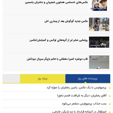
عکس‌های احساسی همایون شجریان و دخترش یاسمین
عکس جدید گوگوش بعد از بیماری اش
رونمایی صابر ابر از گربه‌های لوکس و کمیابش/عکس
قاب دونفره المیرا دهقانی با خانم بازیگر سریال دودکش
پربیننده های روز
ویژه روز
پرسپولیس با یک عکس، رامین رضاییان را سوژه کرد
آقای رضاییان؛ دیگر به شرافتت قسم نخور!
بمب جذاب پرسپولیس منفجر می‌شود
استقلال در آستانه قرارداد با دو بازیکن خارجی