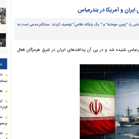
ایران و آمریکا در بندرعباس
باس را، "زمین سوخته" و " یک پایگاه نظامی" توصیف کردند. سنتکام مدعی است به
رعباس شنیده شد و در پی آن پدافندهای ایران در شرق هرمزگان فعال
پر
نساجی
هاف
ای
قراردا
سر
پرسپ
تص