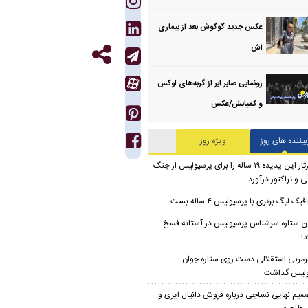
عکس جدید گوگوش بعد از بیماری
اش
رونمایی صابر ابر از گربه‌های لوکس
و کمیابش/عکس
بیننده های روز
ویژه روز
تارتار این پدیده ۱۹ ساله را برای پرسپولیس از چنگ
 و تراکتور درآورد
بک لیگ برتری با پرسپولیس ۴ ساله بست
ن ستاره سرشناس پرسپولیس در آستانه فسخ
د!
مربی استقلالی دست روی ستاره جوان
ولیس گذاشت
میم نهایی نساجی درباره فروش دانیال ایری و