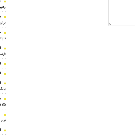
ج
رهبر
د
براب
ج
تارت
ا
فرسود
ا
ا
ا
بانک
م
385
ک
تیم 
ا