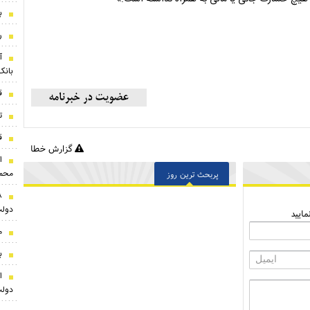
ب
ر
آ
بانک
ق
ت
قت
گزارش خطا
ا
محمد
پربحث ترین روز
دولت
ایید
م
ب
ا
دولت