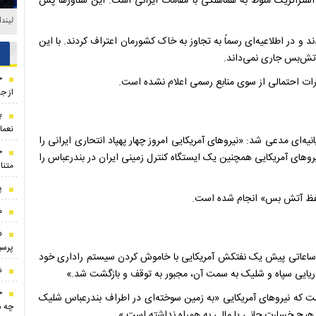
ه استراتژیک منوط به هماهنگی با مقامات ایرانی است. این شناورها پس
لیند
 و در اطلاعیه‌ای رسماً به تجاوز به خاک کشورمان اعتراف کردند. با این
آتش‌بس جاری نمی‌داند.
ح
رات احتمالی از سوی منابع رسمی اعلام نشده است.
از ج
ب
نعما
انیه‌ای مدعی شد: «نیروهای آمریکایی امروز چهار پهپاد انتحاری ایرانی را
یروهای آمریکایی همچنین یک ایستگاه کنترل زمینی ایران در بندرعباس را
متنا
پ
 حفظ آتش بس» انجام شده است.
ه
د
پرسپ
 «ساعاتی پیش یک نفتکش آمریکایی با خاموش کردن سیستم راداری خود
ش
 دریایی سپاه و شلیک به سمت آن، مجبور به توقف و بازگشت شد.»
ج
شت که نیروهای آمریکایی «به زمین سوخته‌ای در اطراف بندرعباس شلیک
چه ش
 هیچ خسارت جانی یا مالی به همراه نداشته است.»