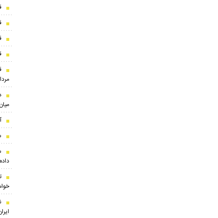
ق
ق
ق
قی
مرداد ۵
میان
آ
س
داده 
ت
خوا
ن
ایران