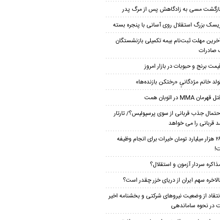
ازگشت مسی به زادگاهش پس از مرگ پدر
یسک بزرگ استقلال روی آسانی با پنجره بسته
خرین مهلت ثبت‌نام بیمه تکمیلی بازنشستگان
 صادرات
یمت برنج و حبوبات در بازار امروز
ولد خانم مژدگانیِِ «رختکن بازنده‌ها»
ل قهرمان MMA در اتوبان همت
حتمال جذب قربانی از سوی پرسپولیس؟/ تارتار
 قربانی را می خواهد
۲۸ هزار میلیارد تومان خیرات برای انجام وظیفه
!
ذاکره سردار آزمون و استقلال؟
الاخره سهم ایران از دریای خزر چقدر است؟
نتقاد از وضعیت نیروهای شرکتی و بخشنامه اخیر
 در نحوه ساماندهی