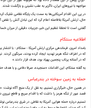
ایران پیش از این هشدار داده بود که هرگونه عبور از این آبرا
مواجهه با نیروهای ایران، ناگزیر به عقب نشینی و بازگشت شدند.
در پی این اقدام آمریکایی‌ها به سمت یک پایگاه نظامی شلیک کردند
حال، ارتش آمریکا بلافاصله اعلام کرد که این تبادل آتش را نقض 
گفتنی است تا لحظۀ تنظیم این خبر، جزییات دقیقی از میزان خسا
اطلاعیه سنتکام
بامداد امروز، فرماندهی مرکزی ارتش آمریکا - سنتکام - با انتشار بی
که در اطراف تنگه هرمز تهدید ایجاد کرده بودند، سرنگون کردند. ن
که در آستانه پرتاب پنجمین پهپاد بود، هدف قرار دادند.»
به گفته سنتکام، این اقدامات «سنجیده، صرفا دفاعی و با هدف
حمله به زمین سوخته در بندرعباس
در همین حال، خبرگزاری تسنیم، به نقل از یک منبع آگاه نوشت:
قصد عبور از تنگه هرمز را داشت که با اقدام سریع و قاطع نیروی
تسنیم درباره حمله هوایی آمریکا به نقاطی در شرق بندرعباس نو
کرد که صدای انفجارها مربوط به این ماجرا بوده است؛ این شلیک