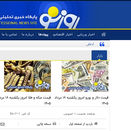
اخبار ورزشی
اخبار اقتصادی
پیوندها
درباره ما
تماس با ما
ادعای جنجالی درباره توافق یکشنبه در ژنو تکذیب شد
بازار
قیمت دلار و یورو امروز یکشنبه ۱۸ مرداد
قیمت سکه و طلا امروز یک
۱۴۰۵
۱۴۰۵
»
کد خبر:
۷۵۰۶۰۱
صفحه نخست
عمومی
بازدید از صفحه اول
نسخه چاپی