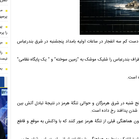
کسری
مخ
پرسپ
پر
را پر
ست کم سه انفجار در ساعات اولیه بامداد پنجشنبه در شرق بندرعباس
مه
را
نیست
راف بندرعباس را شلیک موشک به "زمین سوخته" و " یک پایگاه نظامی"
بخ
ه است.
نج شنبه در شرق هرمزگان و حوالی تنگۀ هرمز در نتیجۀ تبادل آتش بین
ل شدن پدافند رخ داده است.
ن هماهنگی قبلی از تنگۀ هرمز عبور کنند که با واکنش به موقع و قاطع