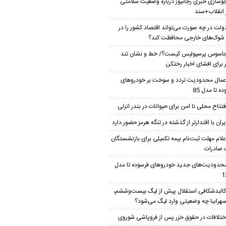
وسازی خبری رجانیوز درباره وضعیت سلامتی
 انقلاب+سند
ولت در چه صورت می‌تواند اقتصاد کشور را در
ر شوک‌های خارجی محافظت کند؟
اسوس پرسپولیس کیست؟/ خط و نشان تند
ار برای افشای اخبار رختکن
عمال محدودیت تردد و سوخت‌ بر خودروهای
ه تا مدل 85
فتتاح محلی نا امن برای حیوانات در بندر انزلی
یران با اقتدارتر از گذشته در تنگه هرمز حضور دارد
علام مهلت ثبت‌نام بیمه تکمیلی برای بازنشستگان
 صادرات
حدودیت‌های جدید خودروهای فرسوده تا مدل
1
البدشکافی استقلال پیش از لیگ بیست‌و‌ششم،
سهراببا چه وضعیتی وارد لیگ می‌شود؟
ختلافات در حقوق خزر پس از فروپاشی شوروی