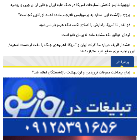
نیویورک‌تایمز: کاهش تسلیحات آمریکا در جنگ علیه ایران و تاثیر آن بر چین و روسیه
پروژه بازگشت این ستاره به پرسپولیس نافرجام ماند/ احمد نوراللهی کجاست؟
ذوالقدر: تا آمریکا رفتارش را اصلاح نکند، تنگه هرمز باز نمی‌شود
فیدان: توافق مکه مشابه ماده ۵ پیمان ناتو است
هشدار ظریف درباره مذاکرات ایران و آمریکا؛ اهرم‌های جنگ را مفت از دست ندهید/
ایران نباید برای «دفع شر» امتیاز بدهد
پرطرفدار
زمان پرداخت معوقات فروردین و اردیبهشت بازنشستگان اعلام شد؟