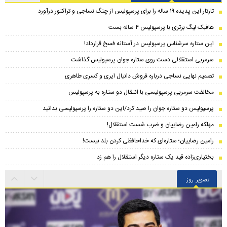
تارتار این پدیده ۱۹ ساله را برای پرسپولیس از چنگ نساجی و تراکتور درآورد
هافبک لیگ برتری با پرسپولیس ۴ ساله بست
این ستاره سرشناس پرسپولیس در آستانه فسخ قرارداد!
سرمربی استقلالی دست روی ستاره جوان پرسپولیس گذاشت
تصمیم نهایی نساجی درباره فروش دانیال ایری و کسری طاهری
مخالفت سرمربی پرسپولیسی با انتقال دو ستاره به پرسپولیس
پرسپولیس دو ستاره جوان را صید کرد/این دو ستاره را پرسپولیسی بدانید
مهلکه رامین رضاییان و ضرب شست استقلال!
رامین رضاییان؛ ستاره‌ای که خداحافظی کردن بلد نیست!
بختیاری‌زاده قید یک ستاره دیگر استقلال را هم زد
تصویر روز