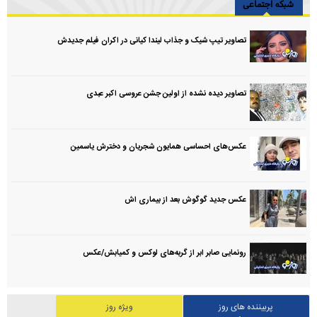
شبکه اجتماعی
تصاویر تیپ شیک و جذاب لیندا کیانی در اکران فیلم جدیدش
تصاویر دیده نشده از اولین جشن عروسی اکبر عبدی
عکس‌های احساسی همایون شجریان و دخترش یاسمین
عکس جدید گوگوش بعد از بیماری اش
رونمایی صابر ابر از گربه‌های لوکس و کمیابش/عکس
پربیننده های روز
ویژه روز