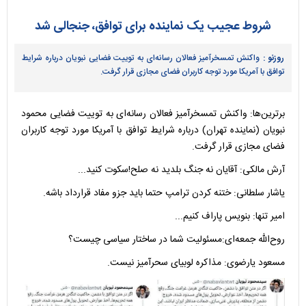
شروط عجیب یک نماینده برای توافق، جنجالی شد
روزنو :
واکنش تمسخرآمیز فعالان رسانه‌ای به توییت فضایی نبویان درباره شرایط
توافق با آمریکا مورد توجه کاربران فضای مجازی قرار گرفت.
برترین‌ها: واکنش تمسخرآمیز فعالان رسانه‌ای به
توییت فضایی محمود
نبویان
(نماینده تهران) درباره شرایط توافق با آمریکا مورد توجه کاربران
فضای مجازی قرار گرفت.
آرش مالکی: آقایان نه جنگ بلدید نه صلح!سکوت کنید...
یاشار سلطانی: ‌ختنه کردن ترامپ حتما باید جزو مفاد قرارداد باشه.
امیر تنها: بنویس پاراف کنیم...
روح‌الله جمعه‌ای:مسئولیت شما در ساختار سیاسی چیست؟
مسعود یارضوی: مذاکره لوبیای سحرآمیز نیست.