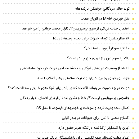
تولد خانم مژدگانیِِ «رختکن بازنده‌ها»
قتل قهرمان MMA در اتوبان همت
احتمال جذب قربانی از سوی پرسپولیس؟/ تارتار محمد قربانی را می خواهد
۲۸ هزار میلیارد تومان خیرات برای انجام وظیفه دولت!
مذاکره سردار آزمون و استقلال؟
بالاخره سهم ایران از دریای خزر چقدر است؟
انتقاد از وضعیت نیروهای شرکتی و بخشنامه اخیر دولت در نحوه ساماندهی
جوسازی خبری رجانیوز درباره وضعیت سلامتی رهبر انقلاب+سند
دولت در چه صورت می‌تواند اقتصاد کشور را در برابر شوک‌های خارجی محافظت کند؟
جاسوس پرسپولیس کیست؟/ خط و نشان تند تارتار برای افشای اخبار رختکن
اعمال محدودیت تردد و سوخت‌ بر خودروهای فرسوده تا مدل 85
افتتاح محلی نا امن برای حیوانات در بندر انزلی
ایران با اقتدارتر از گذشته در تنگه هرمز حضور دارد
اعلام مهلت ثبت‌نام بیمه تکمیلی برای بازنشستگان بانک صادرات