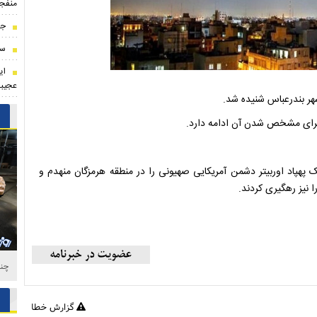
منفجر
جا
سر
ای
عجیب
رای مشخص شدن آن ادامه دارد.
 اخیر نیروهای مسلح کشورمان یک پهپاد آر کیو ۹ و یک پهپاد اوربیتر‌ دشمن آمریکایی صهیونی را در منطقه هرمزگان منهدم و
چند
گزارش خطا