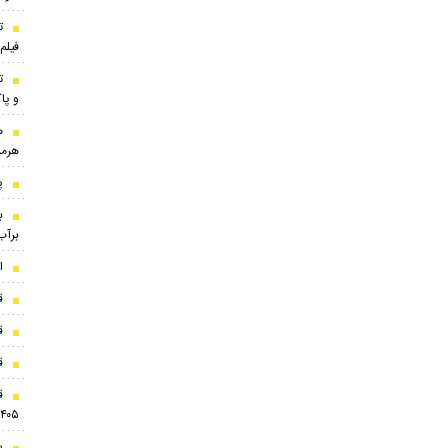
ت
فیل
ت
و پاک
ه
هرمز
پ
ب
برآب
ا
ق
ق
قی
۱۴۰۵
س