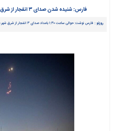
فارس: شنیده شدن صدای ۳ انفجار از شرق بندرعباس؛ پدافند شهر نیز برای دقایقی فعال شد
روزنو :
فارس نوشت: حوالی ساعت ۱:۳۰ بامداد صدای ۳ انفجار از شرق شهر بندرعباس شنیده شد. همزمان برای دقایقی پدافند شهر بندرعباس نیز فعال شد.