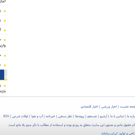
ایران
ز
پ
آ
م
واری
م
ع
ز
بازن
حه نخست
اخبار ورزشی
اخبار اقتصادی
اره ما
تماس با ما
آرشیو
جستجو
پیوندها
نظر سنجی
خبرنامه
آب و هوا
اوقات شرعی
RSS
م حقوق مادی و معنوی این سایت متعلق به روزنو بوده و استفاده از مطالب با ذکر منبع بلا مانع است.
احی و تولید:
ایران سامانه