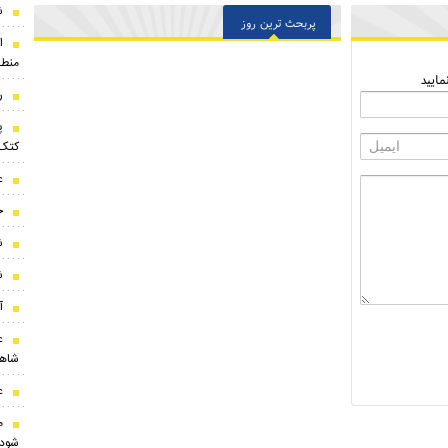
ش
پربحث ترین روز
ا
منطق
ایید
رون
پ
کتک‌
ع
ح
ش
ش
آ
ع
شاه
ع
م
شود!