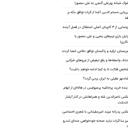
وک شبانه پورعلی گنجی به علی منصور!
رزیابی حسام الدین آشنا از اثرات توافق مکه بر
ه
مایی از ۳ کاپیتان اصلی استقلال در فصل آینده
ایان بازی تیم‌های یحیی و علی منصور با
کاری!
ربستان، ترکیه و پاکستان توافق دفاعی امضا کردند
ذف واسطه‌ها و رفع تبعیض از نیروهای شرکتی
اخص فلاکت تا به کجا ادامه خواهد داشت؟
ادمهر عقیلی به ایران برمی گردد؟
ینده خرید پرحاشیه‌ پرسپولیس در هاله‌ای از ابهام
کس ناصرالدین شاه و همراهانش در کنار آبشار
اندشت
کس پدرانه سپند امیرسلیمانی با شعری احساسی
یز مذاکرات نباید صحنه خودخواهی عده‌ای تندرو