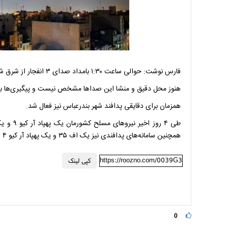
فارس نوشت: حوالی ساعت ۱:۳۰ بامداد صدای ۳ انفجار از شرق شهر بندرعباس شنیده شد.
هنوز محل دقیق و منشا این صداها مشخص نیست و پیگیری‌ها ب
همزمان برای دقایقی پدافند شهر بندرعباس نیز فعال شد.
طی ۴ روز
همچنین سامانه‌های پدافندی نیز یک اف ۳۵ و یک پهپاد آر کیو ۴ را نیز رهگیری کردند.
https://roozno.com/0039G3
کپی لینک
0