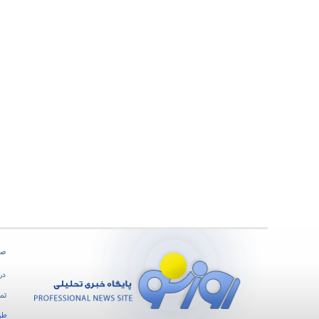
صف
درب
تما
طر