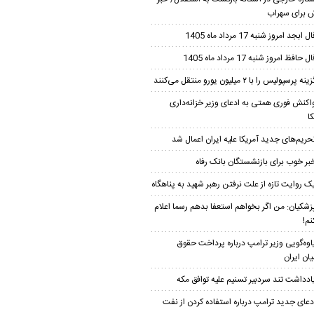
برای سهراب
ل ابجد امروز شنبه 17 مرداد ماه 1405
ل حافظ امروز شنبه 17 مرداد ماه 1405
ینه پرسپولیس را با ۲ میلیون یورو منتقل می‌کنند
اکنش فوری همتی به ادعای وزیر خزانه‌داری
ا
حریم‌های جدید آمریکا علیه ایران اعمال شد
بر خوب برای بازنشستگان بانک رفاه
ک روایت تازه از علت نرفتن رهبر شهید به پناهگاه
زشکیان: من اگر بخواهم استعفا بدهم رسما اعلام
نم!
اوه‌گویی وزیر ترامپ درباره پرداخت حقوق
یان ایران
ادداشت تند سردبیر تسنیم علیه توافق مکه
دعای جدید ترامپ درباره استفاده کردن از نفت