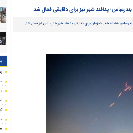
پر
پر
مذ
دو
اس
تو
مح
هو