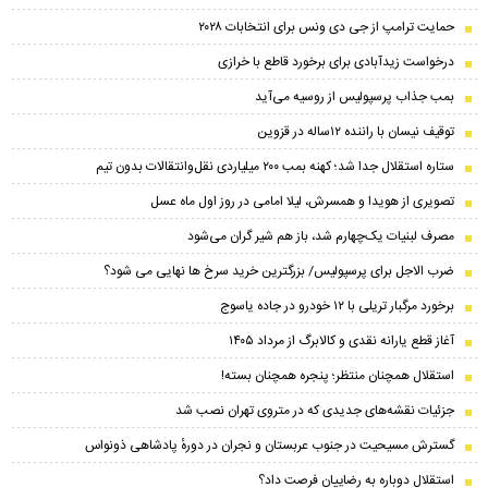
حمایت ترامپ از جی دی ونس برای انتخابات ۲۰۲۸
درخواست زیدآبادی برای برخورد قاطع با خرازی
بمب جذاب پرسپولیس از روسیه می‌آید
توقیف نیسان با راننده ۱۲ساله در قزوین
ستاره استقلال جدا شد؛ کهنه بمب ۲۰۰ میلیاردی نقل‌وانتقالات بدون تیم
تصویری از هویدا و همسرش، لیلا امامی در روز اول ماه عسل
مصرف لبنیات یک‌چهارم شد، باز هم شیر گران می‌شود
ضرب الاجل برای پرسپولیس/ بزرگترین خرید سرخ ها نهایی می شود؟
برخورد مرگبار تریلی با ۱۲ خودرو در جاده یاسوج
آغاز قطع یارانه نقدی و کالابرگ از مرداد ۱۴۰۵
استقلال همچنان منتظر؛ پنجره همچنان بسته!
جزئیات نقشه‌های جدیدی که در متروی تهران نصب شد
گسترش مسیحیت در جنوب عربستان و نجران در دورهٔ پادشاهی ذونواس
استقلال دوباره به رضاییان فرصت داد؟