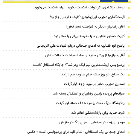
یوسف پزشکیان: اگر دولت شکست بخورد، ایران شکست می‌خورد
قیمت‌گذاری عجیب ایران‌خودرو؛ کارخانه از بازار جلو زد!
آقای رضاییان؛ دیگر به شرافتت قسم نخور!
کویت دستور تعطیلی تنها مدرسه ایرانی را صادر کرد
پاسخ قوه قضاییه به ادعای جنجالی درباره شهادت علی لاریجانی
آقای خرازی! از ریش سفید و عمامه سیاهت خجالت بکش
پرسپولیس ارزشمندترین تیم لیگ برتر شد؟/ جایگاه استقلال کاشت
یک مداح: دو روز پیش فیلم سالومه هم درآمد
استایل عجیب صابر ابر مورد توجه قرار گرفت
سرانجام پرونده رامین رضاییان و استقلال بسته شد
پالایشگاه بزرگ نفت روسیه هدف حمله قرار گرفت
شرط جدید برای بازنشستگی اعلام شد
مهمان ویژه مادر سینمایی عمو پورنگ در منزلش
ادعای جنجالی یک استقلالی : تمام قلبم برای پرسپولیس است + عکس