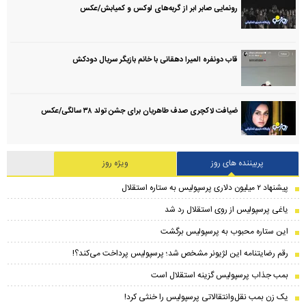
رونمایی صابر ابر از گربه‌های لوکس و کمیابش/عکس
قاب دونفره المیرا دهقانی با خانم بازیگر سریال دودکش
ضیافت لاکچری صدف طاهریان برای جشن تولد ۳۸ سالگی‌/عکس
پربیننده های روز
ویژه روز
پیشنهاد ۲ میلیون دلاری پرسپولیس به ستاره استقلال
یاغی پرسپولیس از روی استقلال رد شد
این ستاره محبوب به پرسپولیس برگشت
رقم رضایتنامه این لژیونر مشخص شد؛ پرسپولیس پرداخت می‌کند؟!
بمب جذاب پرسپولیس گزینه استقلال است
یک زن بمب نقل‌وانتقالاتی پرسپولیس را خنثی کرد!