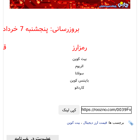
بروزرسانی: پنجشنبه 7 خرداد
رمزارز
قیم
بیت کوین
اتریوم
سولانا
بایننس کوین
کاردانو
https://roozno.com/0039Fv
کپی لینک
برچسب ها:
قیمت ارز دیجیتال
،
بیت کوین