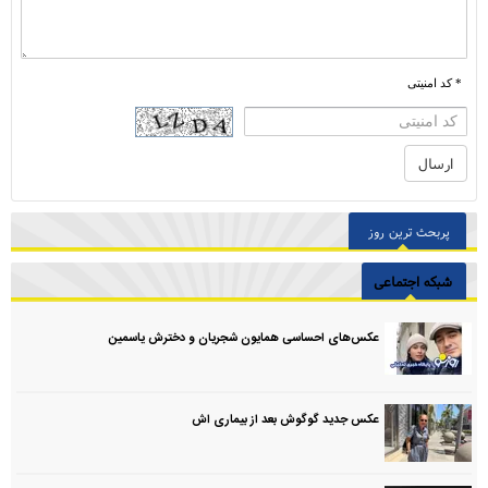
* کد امنیتی
پربحث ترین روز
شبکه اجتماعی
عکس‌های احساسی همایون شجریان و دخترش یاسمین
عکس جدید گوگوش بعد از بیماری اش