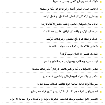
شوک شبانه پورعلی گنجی به علی منصور!
ارزیابی حسام الدین آشنا از اثرات توافق مکه بر منطقه
رونمایی از ۳ کاپیتان اصلی استقلال در فصل آینده
پایان بازی تیم‌های یحیی و علی منصور با کتک‌کاری!
عربستان، ترکیه و پاکستان توافق دفاعی امضا کردند
حذف واسطه‌ها و رفع تبعیض از نیروهای شرکتی
شاخص فلاکت تا به کجا ادامه خواهد داشت؟
شادمهر عقیلی به ایران برمی گردد؟
آینده خرید پرحاشیه‌ پرسپولیس در هاله‌ای از ابهام
عکس ناصرالدین شاه و همراهانش در کنار آبشار شاهاندشت
عکس پدرانه سپند امیرسلیمانی با شعری احساسی
میز مذاکرات نباید صحنه خودخواهی عده‌ای تندرو شود!
تصاویر تیپ شیک و جذاب لیندا کیانی در اکران فیلم جدیدش
تاسیس ناتو اسلامی توسط عربستان سعودی، ترکیه و پاکستان برای مقابله با ایران