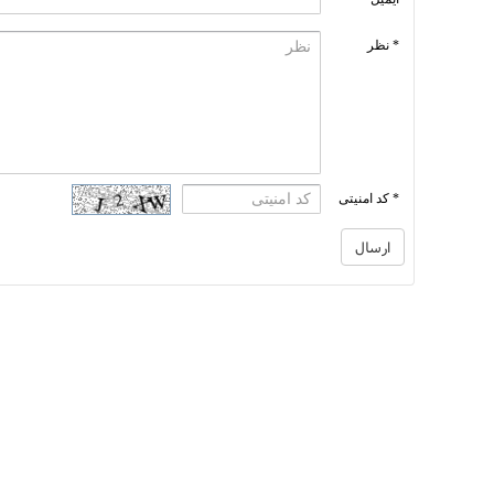
* نظر
* کد امنیتی