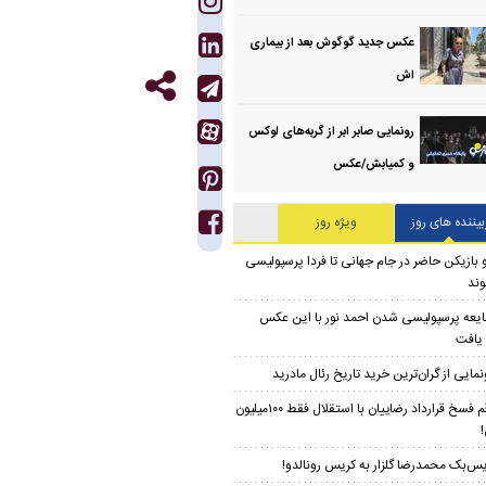
عکس جدید گوگوش بعد از بیماری
اش
رونمایی صابر ابر از گربه‌های لوکس
و کمیابش/عکس
بیننده های روز
ویژه روز
 بازیکن حاضر در جام جهانی تا فردا پرسپولیسی
ند
یعه پرسپولیسی شدن احمد نور با این عکس
 یافت
نمایی از گران‌ترین خرید تاریخ رئال مادرید
رقم فسخ قرارداد رضاییان با استقلال فقط ۱۰۰میلیون
!
س‌بک محمدرضا گلزار به کریس رونالدو!