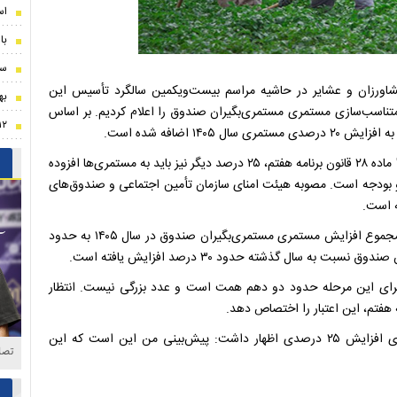
اس
با
سر
شاورزان و عشایر در حاشیه مراسم بیست‌ویکمین سالگرد تأسیس این
به
ل متناسب‌سازی مستمری مستمری‌بگیران صندوق را اعلام کردیم. بر اساس
۱۲ دقیقه‌ای که میلاد محمدی تیمش را ناک
او با اشاره به مرحله دوم متناسب‌سازی افزود: طبق جزء ۳ بند "ب" ماده ۲۸ قانون برنامه هفتم، ۲۵ درصد دیگر نیز باید به مستمری‌ها افزوده
 و بودجه است. مصوبه هیئت امنای سازمان تأمین اجتماعی و صندوق‌های
ه است.
قادرمرزی تصریح کرد: اگر این ۲۵ درصد هم تأمین و اجرا شود، مجموع افزایش مستمری مستمری‌بگیران صندوق در سال ۱۴۰۵ به حدود
اجرای این مرحله حدود دو دهم همت است و عدد بزرگی نیست. انتظار
ه هفتم، این اعتبار را اختصاص دهد.
مدیرعامل صندوق در پاسخ به سؤال خبرنگاران درباره زمان اجرای افزایش ۲۵ درصدی اظهار داشت: پیش‌بینی من این است که این
تصا