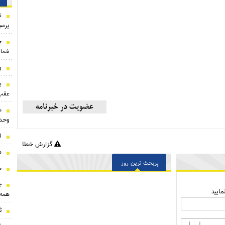
ن
پرسپ
شماره 
و
ب
عقب‌
م
وحد
ا
گزارش خطا
د
پربحث ترین روز
م
ایید
همه 
ث