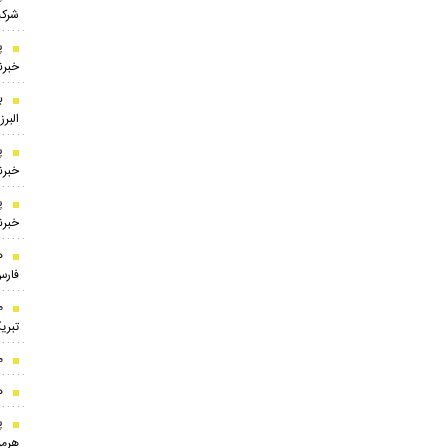
شرکت
پ
خبرنگ
ب
البر
پ
خبرنگ
پ
خبرنگ
ه
فارس
م
تبری
م
ه
پ
هرمز