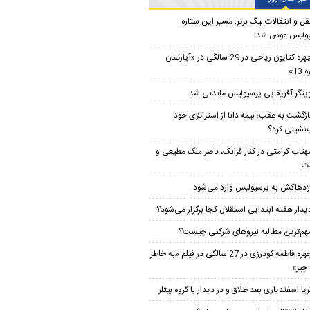
قل و انتقالات لیگ برتر؛ مسیر این ستاره
ولیس عوض شد!
چهره کتایون ریاحی در 29 سالگی در «آپارتمان
13»
ینگر آفریقایی پرسپولیس ماندنی شد
ازگشت به عقب؛ بیمه دانا از استراتژی خود
نشینی کرد؟
هتاب کرامتی در کنار فرانک، ناصر ملک مطیعی و
ت
ژدهاکش به پرسپولیس وارد می‌شود
یدار هفته ابتدایی استقلال کجا برگزار می‌شود؟
هم‌ترین مطالبه نیروهای شرکتی چیست؟
چهره فاطمه گودرزی در 27 سالگی در فیلم «به خاطر
چیز»
ریا اسفندیاری بعد طلاق و در دیدار با گروه بیتلر