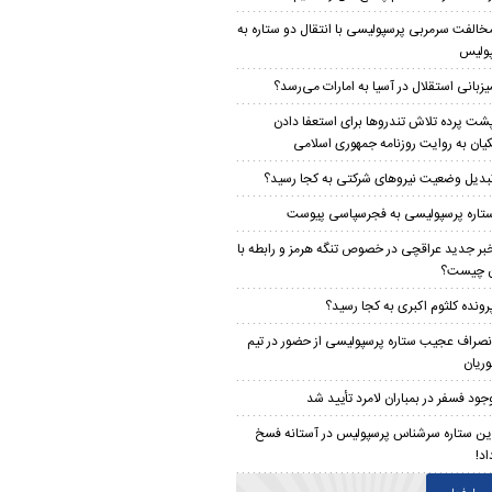
خالفت سرمربی پرسپولیسی با انتقال دو ستاره به
ولیس
یزبانی استقلال در آسیا به امارات می‌رسد؟
شت پرده تلاش تندرو‌ها برای استعفا دادن
یان به روایت روزنامه جمهوری اسلامی
بدیل وضعیت نیروهای شرکتی به کجا رسید؟
تاره پرسپولیسی به فجرسپاسی پیوست
بر جدید عراقچی در خصوص تنگه هرمز و رابطه با
ن چیست؟
رونده کلثوم اکبری به کجا رسید؟
نصراف عجیب ستاره پرسپولیسی از حضور در تیم
ریان
جود فسفر در بمباران لامرد تأیید شد
ین ستاره سرشناس پرسپولیس در آستانه فسخ
اد!