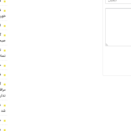
ق
ف
خورد
این ۱۰
گ
صبحی
نساج
ج
ف
مراقب
ندارد
ش
شد
م