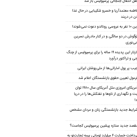
فل انتقال جنجالی پرسپولیس باز شد
اطمه معتمدآریا و خسرو شکیبایی در حال غذا
ن در دربند
 نفر به عروسی رونالدو دعوت نمی‌شوند!
وگوش در دو سالگی و در کنار مادرش نسرین
‌نوری
تارتار این پدیده ۱۹ ساله را برای پرسپولیس از چنگ
ی و تراکتور درآورد
یب پر پول اماراتی‌ها از ملی‌پوشان ایرانی
رمول تعیین حقوق بازنشستگان اعلام شد
آمریکای امروزی مثل آمریکای سال ۱۹۸۰ توان
ت و نگهداری از ناو‌ها و نفتکش‌ها را در دریا
!
رایط جدید بازنشستگی زنان و مردان مشخص
قصد جدید ستاره پیشین پرسپولیس کجاست؟
پرداخت خسارت ۶ میلیارد تومانی بیمه تجارت‌نو به