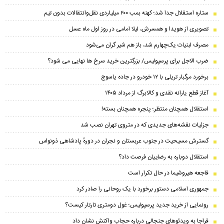
ستاره استقلال جدا شد؛ کهنه بمب ۲۰۰ میلیاردی نقل‌وانتقالات بدون تیم
تصویری از هویدا و همسرش، لیلا امامی در روز اول ماه عسل
مصرف لبنیات یک‌چهارم شد، باز هم شیر گران می‌شود
ضرب الاجل برای پرسپولیس/ بزرگترین خرید سرخ ها نهایی می شود؟
برخورد مرگبار تریلی با ۱۲ خودرو در جاده یاسوج
آغاز قطع یارانه نقدی و کالابرگ از مرداد ۱۴۰۵
استقلال همچنان منتظر؛ پنجره همچنان بسته!
جزئیات نقشه‌های جدیدی که در متروی تهران نصب شد
گسترش مسیحیت در جنوب عربستان و نجران در دورهٔ پادشاهی ذونواس
استقلال دوباره به رضاییان فرصت داد؟
فاجعه هیروشیما در حال تکرار است
جمهوری اسلامی دستور برخورد با یک روحانی را صادر کرد
رونمایی از خرید جدید پرسپولیس؛ غول دومتری تارتار کیست؟
فراجا به ویدئوهای جنجالی درباره حجاب واکنش نشان داد