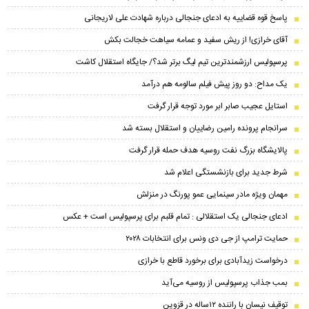
پاسخ قوه قضاییه به ادعای جنجالی درباره شهادت علی لاریجانی
آقای خرازی! از ریش سفید و عمامه سیاهت خجالت بکش
پرسپولیس ارزشمندترین تیم لیگ برتر شد؟/ جایگاه استقلال کاشت
یک مداح: دو روز پیش فیلم سالومه هم درآمد
استایل عجیب صابر ابر مورد توجه قرار گرفت
سرانجام پرونده رامین رضاییان و استقلال بسته شد
پالایشگاه بزرگ نفت روسیه هدف حمله قرار گرفت
شرط جدید برای بازنشستگی اعلام شد
مهمان ویژه مادر سینمایی عمو پورنگ در منزلش
ادعای جنجالی یک استقلالی : تمام قلبم برای پرسپولیس است + عکس
حمایت ترامپ از جی دی ونس برای انتخابات ۲۰۲۸
درخواست زیدآبادی برای برخورد قاطع با خرازی
بمب جذاب پرسپولیس از روسیه می‌آید
توقیف نیسان با راننده ۱۲ساله در قزوین