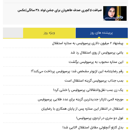
ضیافت لاکچری صدف طاهریان برای جشن تولد ۳۸ سالگی‌/عکس
پربیننده های روز
ویژه روز
پیشنهاد ۲ میلیون دلاری پرسپولیس به ستاره استقلال
یاغی پرسپولیس از روی استقلال رد شد
این ستاره محبوب به پرسپولیس برگشت
رقم رضایتنامه این لژیونر مشخص شد؛ پرسپولیس پرداخت می‌کند؟!
بمب جذاب پرسپولیس گزینه استقلال است
یک زن بمب نقل‌وانتقالاتی پرسپولیس را خنثی کرد!
مورچه اتمی تارتار؛ جدیدترین گزینه برای عدد طلایی پرسپولیس
استقلال در انتظار این ستاره پس از پایان همکاری با رضاییان
غول دو متری در اردوی پرسپولیس!
بدل کارلو آنچلوتی مقابل استقلال ۶تایی شد!