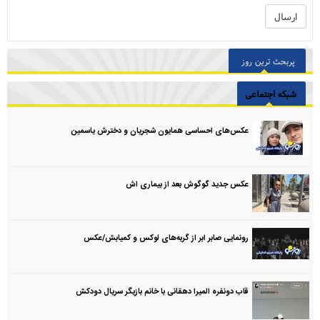
پربحث ترین روز
شبکه اجتماعی
عکس‌های احساسی همایون شجریان و دخترش یاسمین
عکس جدید گوگوش بعد از بیماری اش
رونمایی صابر ابر از گربه‌های لوکس و کمیابش/عکس
قاب دونفره المیرا دهقانی با خانم بازیگر سریال دودکش