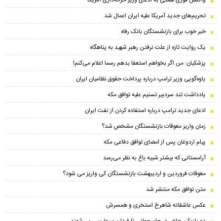
تحریم‌های جدید آمریکا علیه ایران اعمال شد
خبر خوب برای بازنشستگان بانک رفاه
یک روایت تازه از علت نرفتن رهبر شهید به پناهگاه
پزشکیان: من اگر بخواهم استعفا بدهم رسما اعلام می‌کنم!
یاوه‌گویی وزیر ترامپ درباره پرداخت حقوق نظامیان ایران
یادداشت تند سردبیر تسنیم علیه توافق مکه
ادعای جدید ترامپ درباره استفاده کردن از نفت ایران
زمان واریز معوقات بازنشستگان مشخص شد؟
پیام اردوغان پس از امضای توافق دفاعی مکه
آرامستانی که بیشتر شبیه باغ به نظر می‌رسد
معوقات فروردین و اردیبهشت بازنشستگان کی واریز می شود؟
متن توافق مکه منتشر شد
عکس عاشقانه شاهرخ استخری و همسرش
دو بازیکن حاضر در جام جهانی تا فردا پرسپولیسی می‌شوند