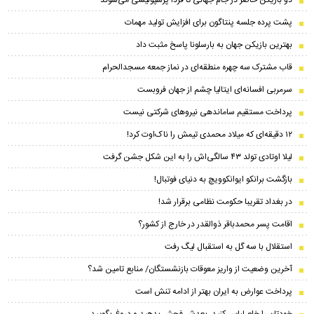
پشت پرده جلسه پنتاگون برای افزایش تولید مهمات
بهترین بازیکن جهان به بارسلونا پاسخ مثبت داد
قاب مشترک سه چهره منطقه‌ای در نماز جمعه مسجدالحرام
سرمربی افسانه‌ای ایتالیا چشم از جهان فروبست
پرداخت مستقیم ساماندهی نیروهای شرکتی نیست
۱۲ دقیقه‌ای که میلاد محمدی تیمش را ناک‌اوت کرد!
لیلا اوتادی تولد ۴۳ سالگی‌اش را به این شکل جشن گرفت
بازگشت برانکو ایوانکوویچ به دنیای فوتبال!
در بغداد تقریبا حکومت نظامی برقرار شد!
اقامت پسر محمدباقر ذوالقدر در خارج از کشور؟
استقلال با سه گل به استقبال لیگ رفت
آخرین وضعیت از واریز معوقات بازنشستگان/ منابع تامین شد؟
پرداخت عوارض به ایران بهتر از ادامه تنش است
خودتان را خلع لباس کنید، بعدش فحش بدهید و دروغ بگویید