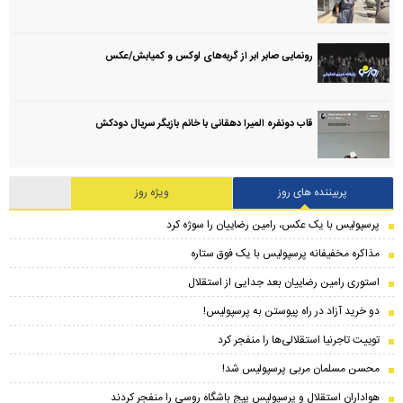
رونمایی صابر ابر از گربه‌های لوکس و کمیابش/عکس
قاب دونفره المیرا دهقانی با خانم بازیگر سریال دودکش
پربیننده های روز
ویژه روز
پرسپولیس با یک عکس، رامین رضاییان را سوژه کرد
مذاکره مخفیفانه پرسپولیس با یک فوق ستاره
استوری رامین رضاییان بعد جدایی از استقلال
دو خرید آزاد در راه پیوستن به پرسپولیس!
توییت تاجرنیا استقلالی‌ها را منفجر کرد
محسن مسلمان مربی پرسپولیس شد!
هواداران استقلال و پرسپولیس پیج باشگاه روسی را منفجر کردند