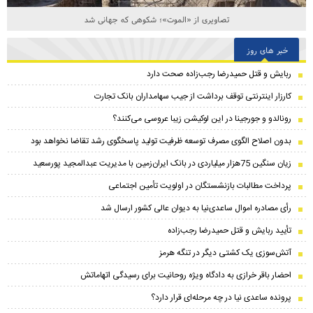
تصاویری از «الموت»؛ شکوهی که جهانی شد
خبر های روز
ربایش و قتل حمیدرضا رجب‌زاده صحت دارد
کارزار اینترنتی توقف برداشت از جیب سهامداران بانک تجارت
رونالدو و جورجینا در این لوکیشن زیبا عروسی می‌کنند؟
بدون اصلاح الگوی مصرف توسعه ظرفیت تولید پاسخگوی رشد تقاضا نخواهد بود
زیان سنگین 75هزار میلیاردی در بانک ایران‌زمین با مدیریت عبدالمجید پورسعید
پرداخت مطالبات بازنشستگان در اولویت تأمین اجتماعی
رأی مصادره اموال ساعدی‌نیا به دیوان عالی کشور ارسال شد
تأیید ربایش و قتل حمیدرضا رجب‌زاده
آتش‌سوزی یک کشتی دیگر در تنگه هرمز
احضار باقر خرازی به دادگاه ویژه روحانیت برای رسیدگی اتهاماتش
پرونده ساعدی نیا در چه مرحله‌ای قرار دارد؟