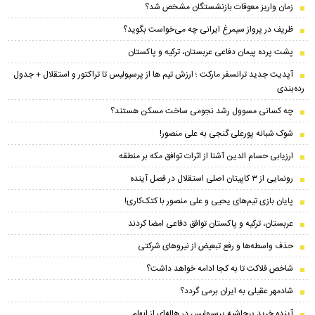
زمان واریز معوقات بازنشستگان مشخص شد؟
ظریف در پرواز سیمرغ ایرانی چه می‌خواست بگوید؟
پشت پرده پیمان دفاعی عربستان، ترکیه و پاکستان
​آپدیت جدید ترانسفر مارکت ؛ ارزش تیم ها از پرسپولیس تا تراکتور و استقلال + جدول
رده‌بندی
چه کسانی مسوول رشد نجومی ساخت مسکن هستند؟
شوک شبانه پورعلی گنجی به علی منصور!
ارزیابی حسام الدین آشنا از اثرات توافق مکه بر منطقه
رونمایی از ۳ کاپیتان اصلی استقلال در فصل آینده
پایان بازی تیم‌های یحیی و علی منصور با کتک‌کاری!
عربستان، ترکیه و پاکستان توافق دفاعی امضا کردند
حذف واسطه‌ها و رفع تبعیض از نیروهای شرکتی
شاخص فلاکت تا به کجا ادامه خواهد داشت؟
شادمهر عقیلی به ایران برمی گردد؟
آینده خرید پرحاشیه‌ پرسپولیس در هاله‌ای از ابهام