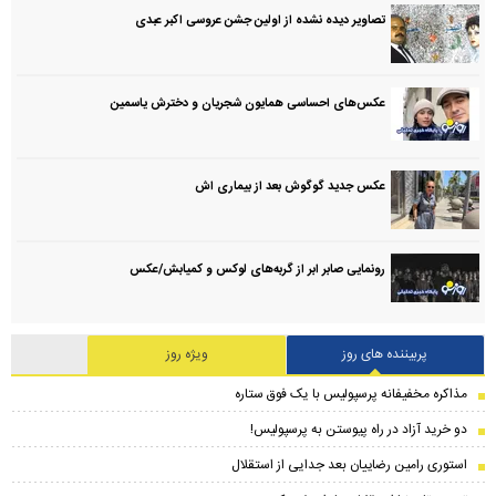
تصاویر دیده نشده از اولین جشن عروسی اکبر عبدی
عکس‌های احساسی همایون شجریان و دخترش یاسمین
عکس جدید گوگوش بعد از بیماری اش
رونمایی صابر ابر از گربه‌های لوکس و کمیابش/عکس
پربیننده های روز
ویژه روز
مذاکره مخفیفانه پرسپولیس با یک فوق ستاره
دو خرید آزاد در راه پیوستن به پرسپولیس!
استوری رامین رضاییان بعد جدایی از استقلال