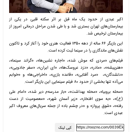
اکبر عبدی از حدود یک ماه قبل بر اثر سکته قلبی در یکی از
بیمارستان‌های تهران بستری شد و با طی شدن مراحل درمانی امروز از
بیمارستان ترخیص شد.
این بازیگر ۶۶ ساله از دهه ۱۳۵۰ فعالیت هنری خود را آغاز کرد و تاکنون
نقش‌های ماندگاری را در سینما ثبت کرده است.
فیلم‌های «مردی که موش شد»، «اجاره نشین‌ها»، «گراند سینما»،
«هنرپیشه»، «مادر»، «دزد عروسک‌ها»، «ای ایران»، «سفر جادویی»،
«دلشدگان»، ‌ «مرد آفتابی»، «قاعده بازی»، «اخراجی‌ها» و «خوابم
می‌آد» تنها بخشی از حدود ۸۰ فیلم سینمایی این بازیگر است.
«محله بروبیا»، «محله بهداشت»، «باز مدرسه‌م دیر شد»، «امام علی
(ع)»، «به سوی افتخار»، «زیر آسمان شهر»، «معصومیت از دست
رفته»، «شوق پرواز» و «در چشم باد» از جمله سریال‌های معروف اکبر
عبدی است.
https://roozno.com/0039Ek
کپی لینک