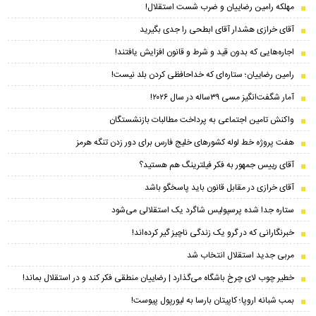
مهلکه رامین رضاییان و ضرب شست استقلال!
آقای خرازی هشدار آقای ابطحی را جدی بگیرید
اجاره‌هایی که بدون قید و شرط و قانون افزایش یافتند!
رامین رضاییان؛ ستاره‌ای که خداحافظی کردن بلد نیست!
آمار شگفت‌انگیز مسی ۳۹ساله در سال ۲۰۲۶!
واکنش تامین اجتماعی به پرداخت مطالبات بازنشستگان
هفت پروژه خط لوله کشور‌های خلیج فارس برای دور زدن تنگه هرمز
آقای رییس جمهور به فکر فیلترینگ هم هستید؟
آقای خرازی در مقابل قانون باید پاسخگو باشد
ستاره جدا شده پرسپولیس شاگرد یک استقلالی می‌شود
خبرنگارانی که در گرو یک زندگی ناچیز گیر کرده‌اند!
مربی جدید استقلال انتخاب شد
خطیر چوب لای چرخ باشگاه می‌گذارد | رضاییان منطقی فکر کند و در استقلال بماند!
بمب شبانه اروپا؛ کاپیتان بارسا به لیورپول پیوست!