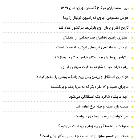
ثریا اسفندیاری در کاخ گلستان تهران؛ سال ۱۳۳۰
هوش مصنوعی آبروی فدراسیون فوتبال را برد!
تاریخ آغاز و پایان اوج بارش‌ها در کشور اعلام شد
استوری رامین رضاییان بعد جدایی از استقلال
بار مالی ساماندهی نیروهای شرکتی ۱۶ همت است
اعتراض پرستاران بیمارستان فیاض‌بخش خبرساز شد
بیانیه فراجا درباره شایعه معافیت سربازان فراری
هواداران استقلال و پرسپولیس پیج باشگاه روسی را منفجر کردند
ماجرای حمید و ۱۷ نفر دیگر که به دریا زدند و برنگشتند
امید عالیشاه شاگرد یک استقلالی می‌شود
قیمت ران، سینه و فیله مرغ اعلام شد
سر نخواستن رامین رضاییان دعواست
معوقات بازنشستگان چه زمانی پرداخت می‌شود؟
حذف نام همسر سابق از شناسنامه چه زمانی امکان‌پذیر است؟