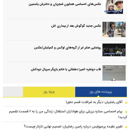
عکس‌های احساسی همایون شجریان و دخترش یاسمین
عکس جدید گوگوش بعد از بیماری اش
رونمایی صابر ابر از گربه‌های لوکس و کمیابش/عکس
قاب دونفره المیرا دهقانی با خانم بازیگر سریال دودکش
پربیننده های روز
ویژه روز
آقای رضاییان؛ دیگر به شرافتت قسم نخور!
پیام احساسی ستاره برزیلی برای هواداران استقلال؛ زندگی من را به ۲ قسمت تقسیم
کردید!
تغییر عقیده پرسپولیس درباره رامین رضاییان؛ تصمیم نهایی تارتار چیست؟