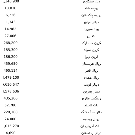
دلار سنگاپور
1,348,900
روپیه هند
18,030
روپیه پاکستان
6,226
دینار عراق
1,343
پوند سوریه
14,982
افغانی
27,006
کرون دانمارک
268,200
کرون سوئد
185,300
کرون نروژ
186,200
ریال عربستان
459,650
ریال قطر
490,114
ریال عمان
4,479,100
دینار کویت
5,610,647
دینار بحرین
4,578,636
رینگیت مالزی
435,200
بات تایلند
52,780
دلار هنگ کنگ
220,100
روبل روسیه
24,000
منات آذربایجان
1,015,270
درام ارمنستان
4,690