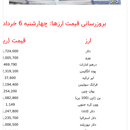
بروزرسانی قیمت ارزها: چهارشنبه 6 خرداد - 08:00
ارز
قیمت (ریال
دلار
1,724,000
یورو
2,005,700
درهم امارات
469,790
پوند انگلیس
2,319,100
لیر ترکیه
37,600
فرانک سوئیس
2,194,400
یوان چین
254,200
ین ژاپن (100 ین)
1,082,860
وون کره جنوبی
1,149
دلار کانادا
1,247,800
دلار استرالیا
1,235,700
دلار نیوزیلند
1,006,500