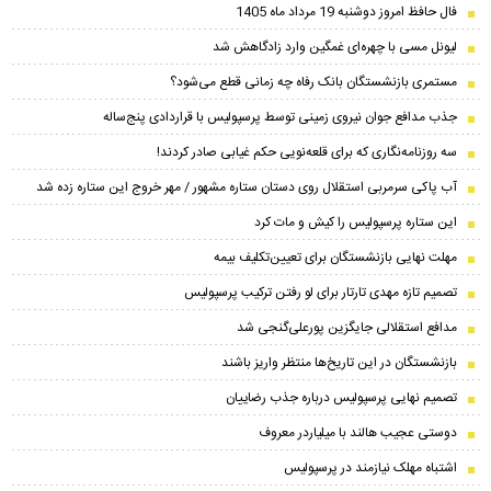
فال حافظ امروز دوشنبه 19 مرداد ماه 1405
لیونل مسی با چهره‌ای غمگین وارد زادگاهش شد
مستمری بازنشستگان بانک رفاه چه زمانی قطع می‌شود؟
جذب مدافع جوان نیروی زمینی توسط پرسپولیس با قراردادی پنج‌ساله
سه روزنامه‌نگاری که برای قلعه‌نویی حکم غیابی صادر کردند!
آب پاکی سرمربی استقلال روی دستان ستاره مشهور / مهر خروج این ستاره زده شد
این ستاره پرسپولیس را کیش و مات کرد
مهلت نهایی بازنشستگان برای تعیین‌تکلیف بیمه
تصمیم تازه مهدی تارتار برای لو رفتن ترکیب پرسپولیس
مدافع استقلالی جایگزین پورعلی‌گنجی شد
بازنشستگان در این تاریخ‌ها منتظر واریز باشند
تصمیم نهایی پرسپولیس درباره جذب رضاییان
دوستی عجیب هالند با میلیاردر معروف
اشتباه مهلک نیازمند در پرسپولیس