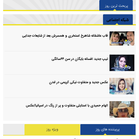
پربحث ترین روز
شبکه اجتماعی
قاب عاشقانه شاهرخ استخری و همسرش بعد از شایعات جدایی
تیپ جدید افسانه بایگان در سن ۶۴سالگی
عکس جدید و متفاوت نیکی کریمی در لندن
الهام حمیدی با استایلی متفاوت و پر از رنگ در اسپانیا/عکس
پربیننده های روز
ویژه روز