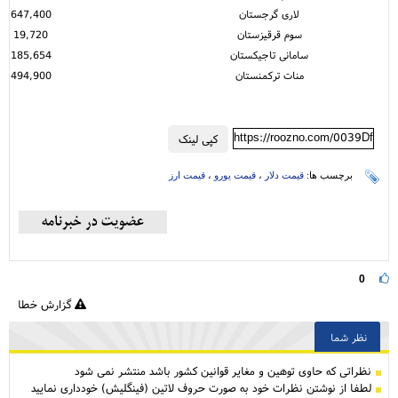
لاری گرجستان
647,400
سوم قرقیزستان
19,720
سامانی تاجیکستان
185,654
منات ترکمنستان
494,900
https://roozno.com/0039Df
کپی لینک
برچسب ها:
قیمت دلار
،
قیمت یورو
،
قیمت ارز
0
گزارش خطا
نظر شما
نظراتی كه حاوی توهین و مغایر قوانین کشور باشد منتشر نمی شود
لطفا از نوشتن نظرات خود به صورت حروف لاتین (فینگلیش) خودداری نمایید