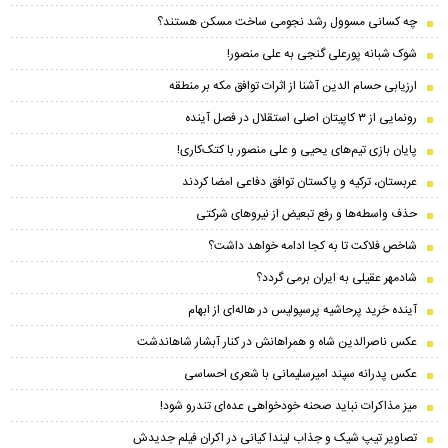
چه کسانی مسوول رشد نجومی ساخت مسکن هستند؟
شوک شبانه پورعلی گنجی به علی منصور!
ارزیابی حسام الدین آشنا از اثرات توافق مکه بر منطقه
رونمایی از ۳ کاپیتان اصلی استقلال در فصل آینده
پایان بازی تیم‌های یحیی و علی منصور با کتک‌کاری!
عربستان، ترکیه و پاکستان توافق دفاعی امضا کردند
حذف واسطه‌ها و رفع تبعیض از نیروهای شرکتی
شاخص فلاکت تا به کجا ادامه خواهد داشت؟
شادمهر عقیلی به ایران برمی گردد؟
آینده خرید پرحاشیه‌ پرسپولیس در هاله‌ای از ابهام
عکس ناصرالدین شاه و همراهانش در کنار آبشار شاهاندشت
عکس پدرانه سپند امیرسلیمانی با شعری احساسی
میز مذاکرات نباید صحنه خودخواهی عده‌ای تندرو شود!
تصاویر تیپ شیک و جذاب لیندا کیانی در اکران فیلم جدیدش