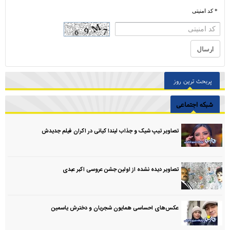
* کد امنیتی
پربحث ترین روز
شبکه اجتماعی
تصاویر تیپ شیک و جذاب لیندا کیانی در اکران فیلم جدیدش
تصاویر دیده نشده از اولین جشن عروسی اکبر عبدی
عکس‌های احساسی همایون شجریان و دخترش یاسمین