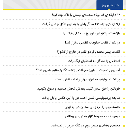
خبر های روز
۱۲ دقیقه‌ای که میلاد محمدی تیمش را ناک‌اوت کرد!
لیلا اوتادی تولد ۴۳ سالگی‌اش را به این شکل جشن گرفت
بازگشت برانکو ایوانکوویچ به دنیای فوتبال!
در بغداد تقریبا حکومت نظامی برقرار شد!
اقامت پسر محمدباقر ذوالقدر در خارج از کشور؟
استقلال با سه گل به استقبال لیگ رفت
آخرین وضعیت از واریز معوقات بازنشستگان/ منابع تامین شد؟
پرداخت عوارض به ایران بهتر از ادامه تنش است
خودتان را خلع لباس کنید، بعدش فحش بدهید و دروغ بگویید
شایعه پرسپولیسی شدن احمد نور با این عکس پایان یافت
جلسه مهم ترامپ و بن سلمان درباره ایران
دیس‌بک محمدرضا گلزار به کریس رونالدو!
محسن رضایی: مسیر دوم در تنگه هرمز باز نمی‌شود