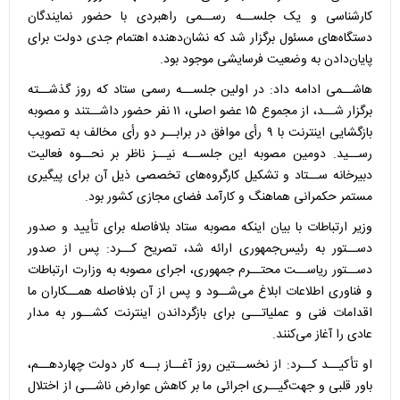
کارشناسی و یک جلســه رســمی راهبردی با حضور نمایندگان
دستگاه‌های مسئول برگزار شد که نشان‌دهنده اهتمام جدی دولت برای
پایان‌دادن به وضعیت فرسایشی موجود بود.
هاشــمی ادامه داد: در اولین جلســه رسمی ستاد که روز گذشــته
برگزار شــد، از مجموع ۱۵ عضو اصلی، ۱۱ نفر حضور داشــتند و مصوبه
بازگشایی اینترنت با ۹ رأی موافق در برابــر دو رأی مخالف به تصویب
رســید. دومین مصوبه این جلســه نیــز ناظر بر نحــوه فعالیت
دبیرخانه ســتاد و تشکیل کارگروه‌های تخصصی ذیل آن برای پیگیری
مستمر حکمرانی هماهنگ و کارآمد فضای مجازی کشور بود.
وزیر ارتباطات با بیان اینکه مصوبه ستاد بلافاصله برای تأیید و صدور
دســتور به رئیس‌جمهوری ارائه شد، تصریح کــرد: پس از صدور
دســتور ریاســت محتــرم جمهوری، اجرای مصوبه به وزارت ارتباطات
و فناوری اطلاعات ابلاغ می‌شــود و پس از آن بلافاصله همــکاران ما
اقدامات فنی و عملیاتــی برای بازگرداندن اینترنت کشــور به مدار
عادی را آغاز می‌کنند.
او تأکیــد کــرد: از نخســتین روز آغــاز بــه کار دولت چهاردهــم،
باور قلبی و جهت‌گیــری اجرائی ما بر کاهش عوارض ناشــی از اختلال