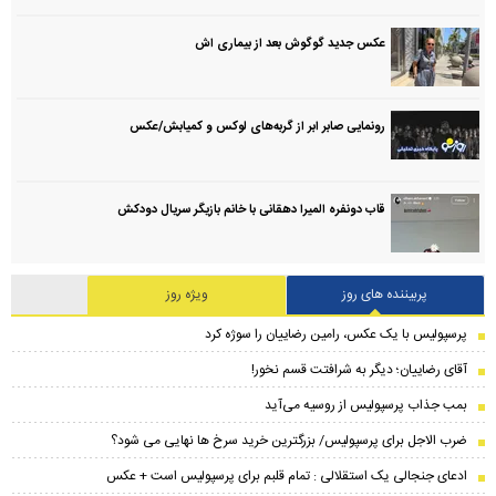
عکس جدید گوگوش بعد از بیماری اش
رونمایی صابر ابر از گربه‌های لوکس و کمیابش/عکس
قاب دونفره المیرا دهقانی با خانم بازیگر سریال دودکش
پربیننده های روز
ویژه روز
پرسپولیس با یک عکس، رامین رضاییان را سوژه کرد
آقای رضاییان؛ دیگر به شرافتت قسم نخور!
بمب جذاب پرسپولیس از روسیه می‌آید
ضرب الاجل برای پرسپولیس/ بزرگترین خرید سرخ ها نهایی می شود؟
ادعای جنجالی یک استقلالی : تمام قلبم برای پرسپولیس است + عکس