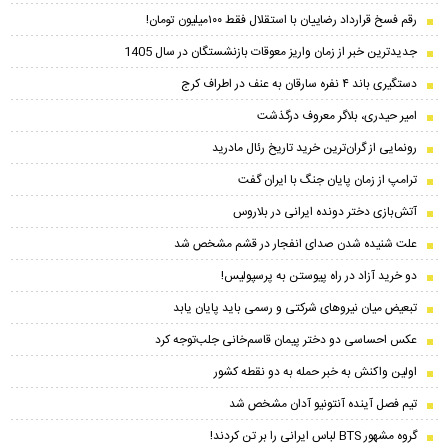
رقم فسخ قرارداد رضاییان با استقلال فقط ۱۰۰میلیون تومان!
جدیدترین خبر از زمان واریز معوقات بازنشستگان در سال 1405
دستگیری باند ۴ نفره سارقان به عنف در اطراف کرج
امیر حیدری، بلاگر معروف درگذشت
رونمایی از گران‌ترین خرید تاریخ رئال مادرید
ترامپ از زمان پایان جنگ با ایران گفت
آتش‌بازی دختر دونده ایرانی در بلاروس
علت شنیده شدن صدای انفجار در قشم مشخص شد
دو خرید آزاد در راه پیوستن به پرسپولیس!
تبعیض میان نیروهای شرکتی و رسمی باید پایان یابد
عکس احساسی دو دختر پیمان‌ قاسم‌خانی جلب‌توجه کرد
اولین واکنش به خبر حمله به دو نقطه کشور
تیم فصل آینده آنتونیو آدان مشخص شد
گروه مشهور BTS لباس ایرانی را بر تن کردند!