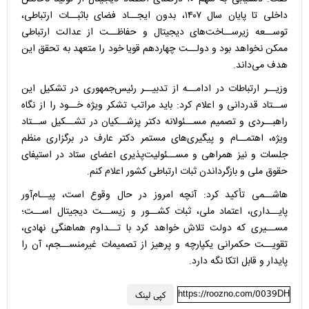
داخلی تا پایان سال ۱۴۰۷، بدون ایجــاد فضای باثبــات ارتباطی،
توســعه زیرســاخت‌های دیجیتال و حفاظــت از عدالت ارتباطی
ممکن نخواهد بود و دولــت چهاردهم قویا خود را متعهد به تحقق این
هدف می‌داند.
وزیــر ارتباطات در ادامــه از تدبیــر رئیس‌جمهوری در تشکیل این
ســتاد قدردانی و اعلام کرد: باید مراتب تشکر ویژه خــود را از نگاه
راهبــردی و تصمیم مســئولانه دکتر پزشــکیان در تشــکیل ســتاد
ویژه، اهتمــام و پیگیری‌های مستمر دکتر عارف در برگزاری منظم
جلسات و نیز همراهی و مســئولیت‌پذیری اعضای ستاد در استیفای
حقوق ملی و بازگرداندن ثبات ارتباطی کشور اعلام کنم.
هاشــمی تأکید کرد: آنچه امروز در حال وقوع است، پیــام‌آور
پایــداری، اعتماد ملی، ثبات کشــور و زیســت دیجیتال اســت؛
مســیری که دولت تلاش خواهد کرد با تــداوم هماهنگی نهادی،
تقویــت حکمرانی یکپارچه و پرهیز از تصمیمات غیرمنســجم، آن را
پایدار و قابل اتکا نگه دارد.
https://roozno.com/0039DH
کپی لینک