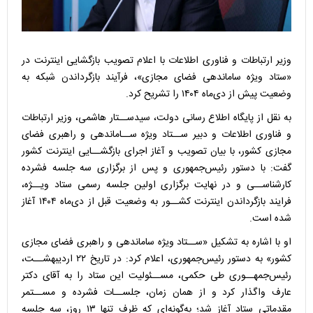
وزیر ارتباطات و فناوری اطلاعات با اعلام تصویب بازگشایی اینترنت در
«ستاد ویژه ساماندهی فضای مجازی»، فرآیند بازگرداندن شبکه به
وضعیت پیش از دی‌ماه ۱۴۰۴ را تشریح کرد.
به نقل از پایگاه اطلاع رسانی دولت، سیدســتار هاشمی، وزیر ارتباطات
و فناوری اطلاعات و دبیر ســتاد ویژه ســاماندهی و راهبری فضای
مجازی کشور، با بیان تصویب و آغاز اجرای بازگشــایی اینترنت کشور
گفت: با دستور رئیس‌جمهوری و پس از برگزاری سه جلسه فشرده
کارشناســی و در نهایت برگزاری اولین جلسه رسمی ستاد ویــژه،
فرایند بازگرداندن اینترنت کشــور به وضعیت قبل از دی‌ماه ۱۴۰۴ آغاز
شده است.
او با اشاره به تشکیل «ســتاد ویژه ساماندهی و راهبری فضای مجازی
کشور» به دستور رئیس‌جمهوری، اعلام کرد: در تاریخ ۲۲ اردیبهشــت،
رئیس‌جمهــوری طی حکمی، مســئولیت این ستاد را به آقای دکتر
عارف واگذار کرد و از همان زمان، جلســات فشرده و مســتمر
مقدماتی ستاد آغاز شد؛ به‌گونه‌ای که ظرف تنها ۱۳ روز، سه جلسه