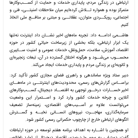
ارتباطی در زندگی مردم، پایداری خدمات و حمایت از کســب‌وکارها
متمرکز بوده و همواره تــلاش کرده‌ایم میان ملاحظات امنیتــی، فنی و
اجتماعی، رویکــردی متوازن، عقلانــی و مبتنی بر منافــع ملی اتخاذ
کنیم.
هاشــمی ادامــه داد: تجربه ماه‌های اخیر نشــان داد اینترنت نه‌تنها
یک ابزار ارتباطی، بلکه بخشی از زیرساخت حیاتی کشور در حوزه
اقتصاد، آموزش، سلامت، حمل‌ونقل، خدمات عمومی و امنیت ســایبری
محســوب می‌شــود و هرگونه اختلال گسترده در آن، تبعات زنجیره‌ای
و ثانویه‌ای بر زندگی مردم و پایداری خدمات ایجاد می‌کند.
دبیر ستاد ویژه ساماندهی و راهبری فضای مجازی کشور تأکید کرد:
براســاس گزارش‌های رسمی، محدودیت‌های اینترنتــی در ماه‌هــای
اخیر خســارات درخــور توجهی به اقتصــاد دیجیتال، کســب‌وکارهای
آنلاین و چرخه خدمات کشور وارد کرد و اســتمرار این وضعیت
می‌توانست علاوه بر آســیب‌های اقتصادی، زمینه‌ساز تضعیف
سرمایه‌گذاری، مهاجــرت نیروهای انســانی نخبــه و گســترش
الگوهای ارتباطی خارج از چارچوب حکمرانی رسمی کشور شود.
او همچنین با اشــاره به اهداف برنامه هفتم توسعه در حوزه ارتباطات
گفت: دستیابی به سهم ۱۰ درصدی اقتصاد دیجیتال از تولید ناخالص