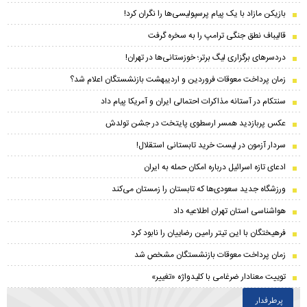
بازیکن مازاد با یک پیام پرسپولیسی‌ها را نگران کرد!
قالیباف نطق جنگی ترامپ را به سخره گرفت
دردسرهای برگزاری لیگ برتر؛ خوزستانی‌ها در تهران!
زمان پرداخت معوقات فروردین و اردیبهشت بازنشستگان اعلام شد؟
سنتکام در آستانه مذاکرات احتمالی ایران و آمریکا پیام داد
عکس پربازدید همسر ارسطوی پایتخت در جشن تولدش
سردار آزمون در لیست خرید تابستانی استقلال!
ادعای تازه اسرائیل درباره امکان حمله به ایران
ورزشگاه جدید سعودی‌ها که تابستان را زمستان می‌کند
هواشناسی استان تهران اطلاعیه داد
فرهیختگان با این تیتر رامین رضاییان را نابود کرد
زمان پرداخت معوقات بازنشستگان مشخص شد
توییت معنادار ضرغامی با کلیدواژه «تغییر»
پرطرفدار