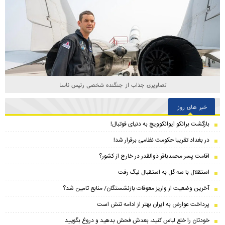
تصاویری جذاب از جنگنده شخصی رئیس ناسا
خبر های روز
بازگشت برانکو ایوانکوویچ به دنیای فوتبال!
در بغداد تقریبا حکومت نظامی برقرار شد!
اقامت پسر محمدباقر ذوالقدر در خارج از کشور؟
استقلال با سه گل به استقبال لیگ رفت
آخرین وضعیت از واریز معوقات بازنشستگان/ منابع تامین شد؟
پرداخت عوارض به ایران بهتر از ادامه تنش است
خودتان را خلع لباس کنید، بعدش فحش بدهید و دروغ بگویید