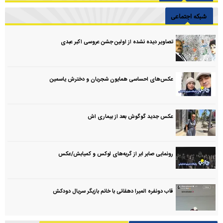
شبکه اجتماعی
تصاویر دیده نشده از اولین جشن عروسی اکبر عبدی
عکس‌های احساسی همایون شجریان و دخترش یاسمین
عکس جدید گوگوش بعد از بیماری اش
رونمایی صابر ابر از گربه‌های لوکس و کمیابش/عکس
قاب دونفره المیرا دهقانی با خانم بازیگر سریال دودکش