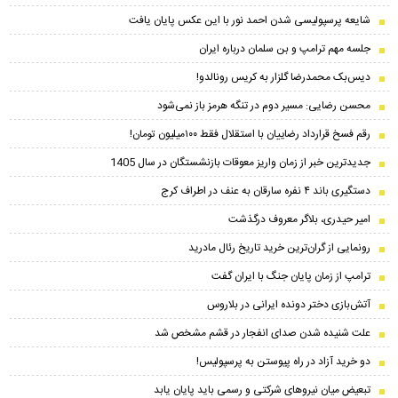
شایعه پرسپولیسی شدن احمد نور با این عکس پایان یافت
جلسه مهم ترامپ و بن سلمان درباره ایران
دیس‌بک محمدرضا گلزار به کریس رونالدو!
محسن رضایی: مسیر دوم در تنگه هرمز باز نمی‌شود
رقم فسخ قرارداد رضاییان با استقلال فقط ۱۰۰میلیون تومان!
جدیدترین خبر از زمان واریز معوقات بازنشستگان در سال 1405
دستگیری باند ۴ نفره سارقان به عنف در اطراف کرج
امیر حیدری، بلاگر معروف درگذشت
رونمایی از گران‌ترین خرید تاریخ رئال مادرید
ترامپ از زمان پایان جنگ با ایران گفت
آتش‌بازی دختر دونده ایرانی در بلاروس
علت شنیده شدن صدای انفجار در قشم مشخص شد
دو خرید آزاد در راه پیوستن به پرسپولیس!
تبعیض میان نیروهای شرکتی و رسمی باید پایان یابد