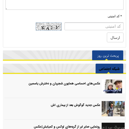
* کد امنیتی
پربحث ترین روز
شبکه اجتماعی
عکس‌های احساسی همایون شجریان و دخترش یاسمین
عکس جدید گوگوش بعد از بیماری اش
رونمایی صابر ابر از گربه‌های لوکس و کمیابش/عکس