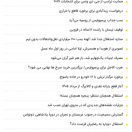
حمایت ترامپ از جی دی ونس برای انتخابات ۲۰۲۸
درخواست زیدآبادی برای برخورد قاطع با خرازی
بمب جذاب پرسپولیس از روسیه می‌آید
توقیف نیسان با راننده ۱۲ساله در قزوین
ستاره استقلال جدا شد؛ کهنه بمب ۲۰۰ میلیاردی نقل‌وانتقالات بدون تیم
تصویری از هویدا و همسرش، لیلا امامی در روز اول ماه عسل
مصرف لبنیات یک‌چهارم شد، باز هم شیر گران می‌شود
ضرب الاجل برای پرسپولیس/ بزرگترین خرید سرخ ها نهایی می شود؟
برخورد مرگبار تریلی با ۱۲ خودرو در جاده یاسوج
آغاز قطع یارانه نقدی و کالابرگ از مرداد ۱۴۰۵
استقلال همچنان منتظر؛ پنجره همچنان بسته!
جزئیات نقشه‌های جدیدی که در متروی تهران نصب شد
گسترش مسیحیت در جنوب عربستان و نجران در دورهٔ پادشاهی ذونواس
استقلال دوباره به رضاییان فرصت داد؟