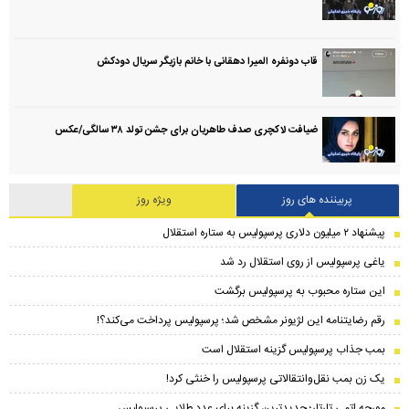
قاب دونفره المیرا دهقانی با خانم بازیگر سریال دودکش
ضیافت لاکچری صدف طاهریان برای جشن تولد ۳۸ سالگی‌/عکس
پربیننده های روز
ویژه روز
پیشنهاد ۲ میلیون دلاری پرسپولیس به ستاره استقلال
یاغی پرسپولیس از روی استقلال رد شد
این ستاره محبوب به پرسپولیس برگشت
رقم رضایتنامه این لژیونر مشخص شد؛ پرسپولیس پرداخت می‌کند؟!
بمب جذاب پرسپولیس گزینه استقلال است
یک زن بمب نقل‌وانتقالاتی پرسپولیس را خنثی کرد!
مورچه اتمی تارتار؛ جدیدترین گزینه برای عدد طلایی پرسپولیس