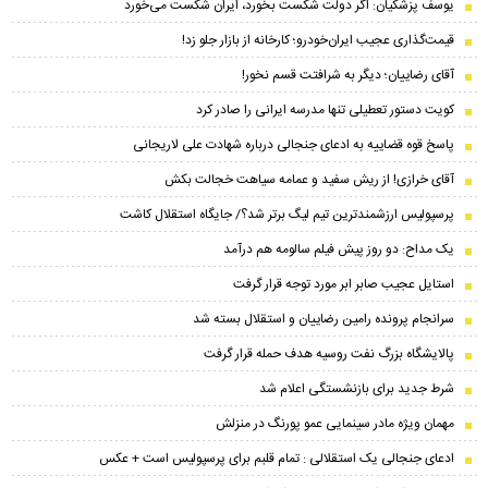
یوسف پزشکیان: اگر دولت شکست بخورد، ایران شکست می‌خورد
قیمت‌گذاری عجیب ایران‌خودرو؛ کارخانه از بازار جلو زد!
آقای رضاییان؛ دیگر به شرافتت قسم نخور!
کویت دستور تعطیلی تنها مدرسه ایرانی را صادر کرد
پاسخ قوه قضاییه به ادعای جنجالی درباره شهادت علی لاریجانی
آقای خرازی! از ریش سفید و عمامه سیاهت خجالت بکش
پرسپولیس ارزشمندترین تیم لیگ برتر شد؟/ جایگاه استقلال کاشت
یک مداح: دو روز پیش فیلم سالومه هم درآمد
استایل عجیب صابر ابر مورد توجه قرار گرفت
سرانجام پرونده رامین رضاییان و استقلال بسته شد
پالایشگاه بزرگ نفت روسیه هدف حمله قرار گرفت
شرط جدید برای بازنشستگی اعلام شد
مهمان ویژه مادر سینمایی عمو پورنگ در منزلش
ادعای جنجالی یک استقلالی : تمام قلبم برای پرسپولیس است + عکس