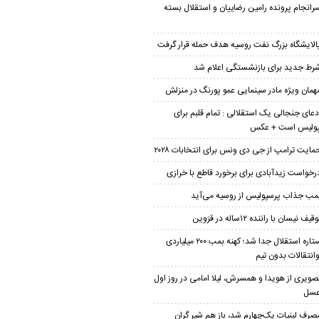
رانجام پرونده رامین رضاییان و استقلال بسته
الایشگاه بزرگ نفت روسیه هدف حمله قرار گرفت
رط جدید برای بازنشستگی اعلام شد
همان ویژه مادر سینمایی عمو پورنگ در منزلش
دعای جنجالی یک استقلالی : تمام قلبم برای
پولیس است + عکس
مایت ترامپ از جی دی ونس برای انتخابات ۲۰۲۸
رخواست زیدآبادی برای برخورد قاطع با خرازی
مب جذاب پرسپولیس از روسیه می‌آید
قیف نیسان با راننده ۱۲ساله در قزوین
ستاره استقلال جدا شد؛ کهنه بمب ۲۰۰ میلیاردی
وانتقالات بدون تیم
صویری از هویدا و همسرش، لیلا امامی در روز اول
عسل
صرف لبنیات یک‌چهارم شد، باز هم شیر گران