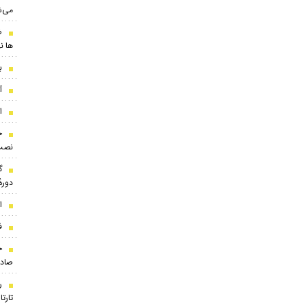
می‌ش
ض
ها ن
بر
آ
ا
ج
نصب
گ
دوره
ا
ف
ج
صادر
ر
تارت