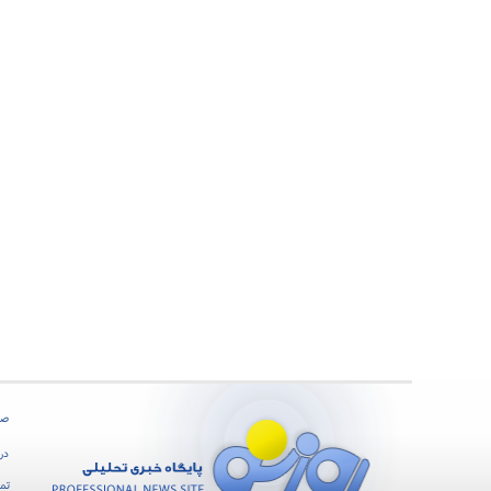
صف
درب
تما