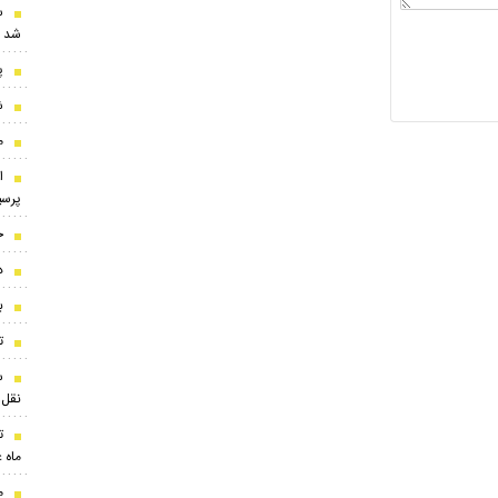
س
شد
پ
ش
م
ا
پرس
ح
د
ب
تو
نقل‌
ت
ماه 
م