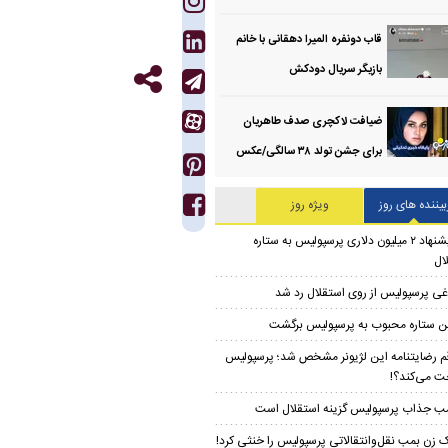
قاب دونفره المیرا دهقانی با خانم
بازیگر سریال دودکش
ضیافت لاکچری صدف طاهریان
برای جشن تولد ۳۸ سالگی‌/عکس
بیننده های روز
ویژه روز
پیشنهاد ۲ میلیون دلاری پرسپولیس به ستاره
ال
غی پرسپولیس از روی استقلال رد شد
ن ستاره محبوب به پرسپولیس برگشت
م رضایتنامه این لژیونر مشخص شد؛ پرسپولیس
ت می‌کند؟!
ب جذاب پرسپولیس گزینه استقلال است
 زن بمب نقل‌وانتقالاتی پرسپولیس را خنثی کرد!