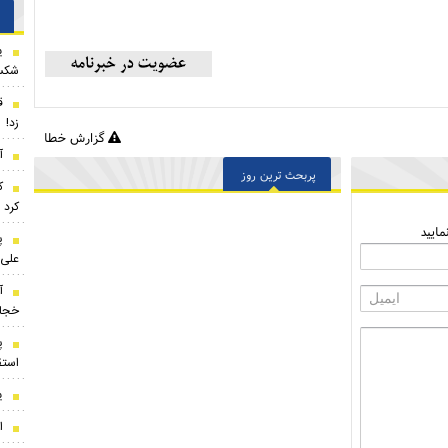
ی
شکس
ق
زد!
گزارش خطا
آ
پربحث ترین روز
ک
کرد
ایید
پ
علی 
آ
خجا
پ
استق
ی
ا