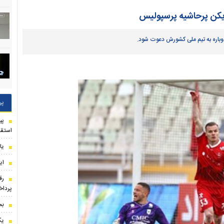
زیکن پرحاشیه پرسپولیس
وباره به تیم ملی کشورش دعوت شود.
پر
استقل
یا
ای
رق
پرداخ
بم
یک