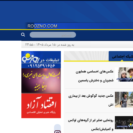
به روز شده در: ۱۵ مرداد ۱۴۰۵ - ۲۳:۵۵
بکه اجتماعی
عکس‌های احساسی همایون
شجریان و دخترش یاسمین
عکس جدید گوگوش بعد از بیماری
اش
رونمایی صابر ابر از گربه‌های لوکس
و کمیابش/عکس