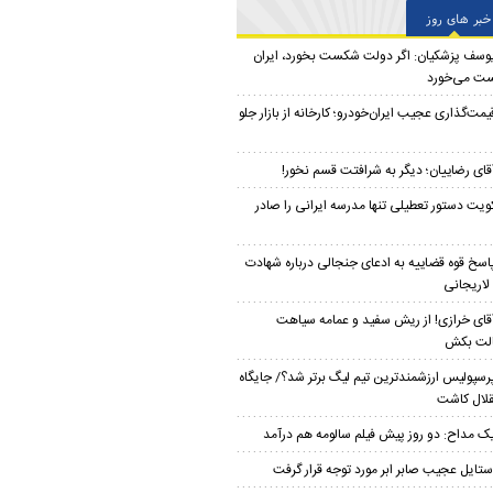
خبر های روز
وسف پزشکیان: اگر دولت شکست بخورد، ایران
ت می‌خورد
یمت‌گذاری عجیب ایران‌خودرو؛ کارخانه از بازار جلو
قای رضاییان؛ دیگر به شرافتت قسم نخور!
ویت دستور تعطیلی تنها مدرسه ایرانی را صادر
اسخ قوه قضاییه به ادعای جنجالی درباره شهادت
لاریجانی
قای خرازی! از ریش سفید و عمامه سیاهت
لت بکش
رسپولیس ارزشمندترین تیم لیگ برتر شد؟/ جایگاه
لال کاشت
ک مداح: دو روز پیش فیلم سالومه هم درآمد
ستایل عجیب صابر ابر مورد توجه قرار گرفت