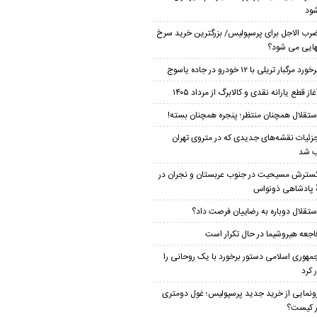
ود
رب الاجل برای پرسپولیس/ بزرگترین خرید سرخ
هایی می شود؟
خورد مرگبار تریلی با ۱۲ خودرو در جاده یاسوج
غاز قطع یارانه نقدی و کالابرگ از مرداد ۱۴۰۵
ستقلال همچنان منتظر؛ پنجره همچنان بسته!
زئیات نقشه‌های جدیدی که در متروی تهران
 شد
سترش مسیحیت در جنوب عربستان و نجران در
ٔ پادشاهی ذونواس
ستقلال دوباره به رضاییان فرصت داد؟
اجعه هیروشیما در حال تکرار است
مهوری اسلامی دستور برخورد با یک روحانی را
 کرد
ونمایی از خرید جدید پرسپولیس؛ غول دومتری
ار کیست؟