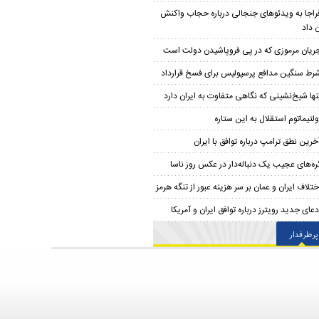
راجا به ویدئوهای جنجالی درباره حجاب واکنش
 داد
ریان مرموزی که در پی فروپاشیدن دولت است
رط سنگین مدافع پرسپولیس برای فسخ قرارداد
نها شیخ‌نشینی که نگاهی متفاوت به ایران دارد
ولتیماتوم استقلال به این ستاره
خرین نطق ترامپ درباره توافق با ایران
ره‌های عجیب یک دنباله‌دار در عکس روز ناسا
ختلاف ایران و عمان بر سر هزینه عبور از تنگه هرمز
دعای جدید رویترز درباره توافق ایران و آمریکا
پرطرفدار