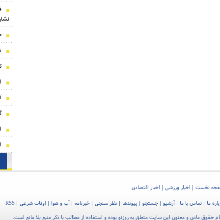
ف
نشان
ج
ش
ت
ا
آ
گ
ا
ا
حه نخست
اخبار ورزشی
اخبار اقتصادی
اره ما
تماس با ما
آرشیو
جستجو
پیوندها
نظر سنجی
خبرنامه
آب و هوا
اوقات شرعی
RSS
م حقوق مادی و معنوی این سایت متعلق به روزنو بوده و استفاده از مطالب با ذکر منبع بلا مانع است.