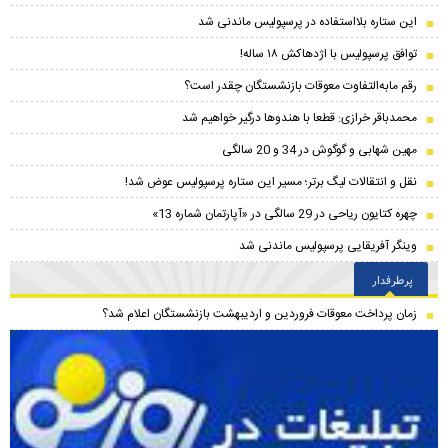
این ستاره بلااستفاده در پرسپولیس ماندنی شد
توافق پرسپولیس با اژدهاکش ۱۸ ساله!
رقم مابه‌‌التفاوت معوقات بازنشستگان چقدر است؟
محمدباقر خرازی: قطعا با هندوها درگیر خواهیم شد
مهین شهابی و گوگوش در 34 و 20 سالگی
نقل و انتقالات لیگ برتر؛ مسیر این ستاره پرسپولیس عوض شد!
چهره کتایون ریاحی در 29 سالگی در «آپارتمان شماره 13»
وینگر آفریقایی پرسپولیس ماندنی شد
پرطرفدار
زمان پرداخت معوقات فروردین و اردیبهشت بازنشستگان اعلام شد؟