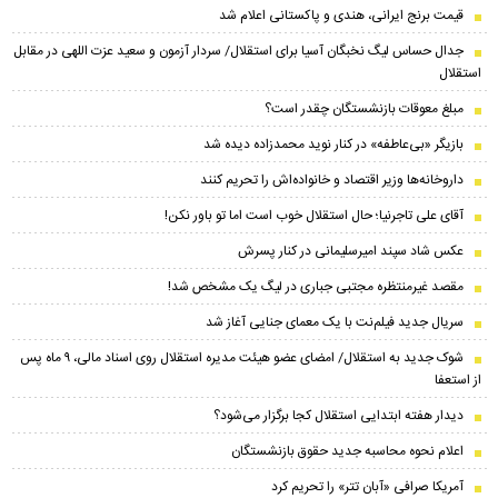
قیمت برنج ایرانی، هندی و پاکستانی اعلام شد
جدال حساس لیگ نخبگان آسیا برای استقلال/ سردار آزمون و سعید عزت اللهی در مقابل
استقلال
مبلغ معوقات بازنشستگان چقدر است؟
بازیگر «بی‌عاطفه» در کنار نوید محمدزاده دیده شد
داروخانه‌ها وزیر اقتصاد و خانواده‌اش را تحریم کنند
آقای علی تاجرنیا؛ حال استقلال خوب است اما تو باور نکن!
عکس شاد سپند امیرسلیمانی در کنار پسرش
مقصد غیرمنتظره مجتبی جباری در لیگ یک مشخص شد!
سریال جدید فیلم‌نت با یک معمای جنایی آغاز شد
شوک جدید به استقلال/ امضای عضو هیئت مدیره استقلال روی اسناد مالی، ۹ ماه پس
از استعفا
دیدار هفته ابتدایی استقلال کجا برگزار می‌شود؟
اعلام نحوه محاسبه جدید حقوق بازنشستگان
آمریکا صرافی «آبان تتر» را تحریم کرد