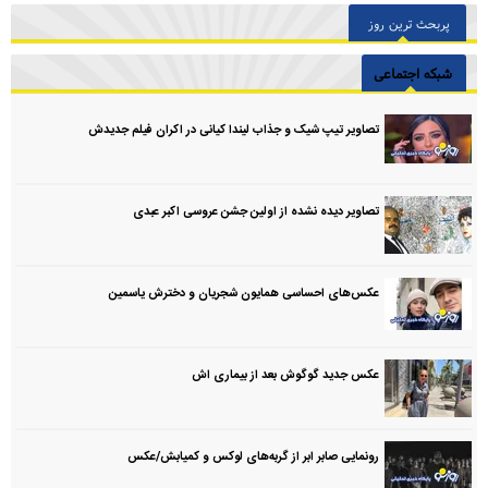
پربحث ترین روز
شبکه اجتماعی
تصاویر تیپ شیک و جذاب لیندا کیانی در اکران فیلم جدیدش
تصاویر دیده نشده از اولین جشن عروسی اکبر عبدی
عکس‌های احساسی همایون شجریان و دخترش یاسمین
عکس جدید گوگوش بعد از بیماری اش
رونمایی صابر ابر از گربه‌های لوکس و کمیابش/عکس