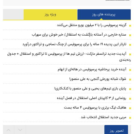
پربیننده های روز
ویژه روز
گزینه پرسپولیس را با ۲ میلیون یورو منتقل می‌کنند
ستاره خارجی در آستانه بازگشت به استقلال/ خبر خوش برای سهراب
تارتار این پدیده ۱۹ ساله را برای پرسپولیس از چنگ نساجی و تراکتور درآورد
​آپدیت جدید ترانسفر مارکت ؛ ارزش تیم ها از پرسپولیس تا تراکتور و استقلال + جدول
رده‌بندی
آینده خرید پرحاشیه‌ پرسپولیس در هاله‌ای از ابهام
شوک شبانه پورعلی گنجی به علی منصور!
پایان بازی تیم‌های یحیی و علی منصور با کتک‌کاری!
رونمایی از ۳ کاپیتان اصلی استقلال در فصل آینده
هافبک لیگ برتری با پرسپولیس ۴ ساله بست
مربی جدید استقلال انتخاب شد
تصویر روز