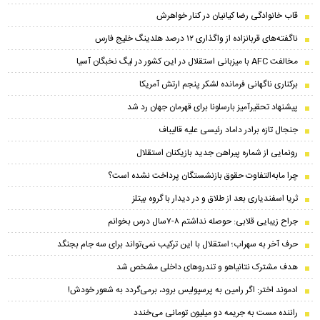
قاب خانوادگی رضا کیانیان در کنار خواهرش
ناگفته‌های قربانزاده از واگذاری ۱۲ درصد هلدینگ خلیج فارس
مخالفت AFC با میزبانی استقلال در این کشور در لیگ نخبگان آسیا
برکناری ناگهانی فرمانده لشکر پنجم ارتش آمریکا
پیشنهاد تحقیرآمیز بارسلونا برای قهرمان جهان رد شد
جنجال تازه برادر داماد رئیسی علیه قالیباف
رونمایی از شماره پیراهن جدید بازیکنان استقلال
چرا مابه‌التفاوت حقوق بازنشستگان پرداخت نشده است؟
ثریا اسفندیاری بعد از طلاق و در دیدار با گروه بیتلز
جراح زیبایی قلابی: حوصله نداشتم ۸-۷سال درس بخوانم
حرف آخر به سهراب؛ استقلال با این ترکیب نمی‌تواند برای سه جام بجنگد
هدف مشترک نتانیاهو و تندروهای داخلی مشخص شد
ادموند اختر: اگر رامین به پرسپولیس برود، برمی‌گردد به شعور خودش!
راننده مست به جریمه دو میلیون تومانی می‌خندد