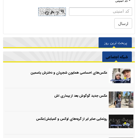
* کد امنیتی
پربحث ترین روز
شبکه اجتماعی
عکس‌های احساسی همایون شجریان و دخترش یاسمین
عکس جدید گوگوش بعد از بیماری اش
رونمایی صابر ابر از گربه‌های لوکس و کمیابش/عکس