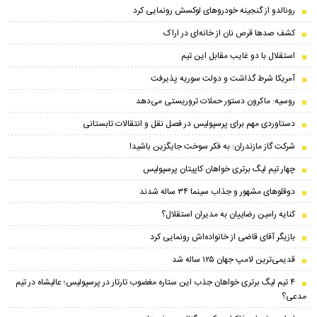
رونالدو از گنجینه خودروهای لوکسش رونمایی کرد
کشف صدها قرص نان از خانه‌ای در اراک
استقلال با دو غایب مقابل این تیم
آمریکا شرط گذاشت و دولت سوریه پذیرفت
روسیه: ماکرون دستور حملات تروریستی می‌دهد
دستاوردی مهم برای پرسپولیس در فصل نقل و انتقالات تابستانی
شرکت گاز مازندران: به فکر سوخت جایگزین باشید!
چهار تیم لیگ برتری خواهان کاپیتان پرسپولیس
دوقلوهای مشهور و جذاب سینما ۳۴ ساله شدند
کنایه رامین رضاییان به مدیران استقلال؟
بازیگر آقای قاضی از خانواده‌اش رونمایی کرد
قدیمی‌ترین لامپ جهان ۱۲۵ ساله شد
۴ تیم لیگ برتری خواهان جذب این ستاره مغضوب تارتار در پرسپولیس؛‌ عالیشاه در تیم
مدعی؟