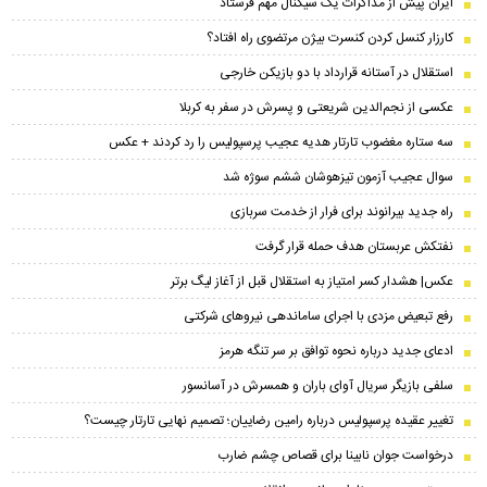
ایران پیش از مذاکرات یک سیگنال مهم فرستاد
کارزار کنسل کردن کنسرت بیژن مرتضوی راه افتاد؟
استقلال در آستانه قرارداد با دو بازیکن خارجی
عکسی از نجم‌الدین شریعتی و پسرش در سفر به کربلا
سه ستاره مغضوب تارتار هدیه عجیب پرسپولیس را رد کردند + عکس
سوال عجیب آزمون تیزهوشان ششم سوژه شد
راه جدید بیرانوند برای فرار از خدمت سربازی
نفتکش عربستان هدف حمله قرار گرفت
عکس| هشدار کسر امتیاز به استقلال قبل از آغاز لیگ برتر
رفع تبعیض مزدی با اجرای ساماندهی نیروهای شرکتی
ادعای جدید درباره نحوه توافق بر سر تنگه هرمز
سلفی بازیگر سریال آوای باران و همسرش در آسانسور
تغییر عقیده پرسپولیس درباره رامین رضاییان؛ تصمیم نهایی تارتار چیست؟
درخواست جوان نابینا برای قصاص چشم ضارب