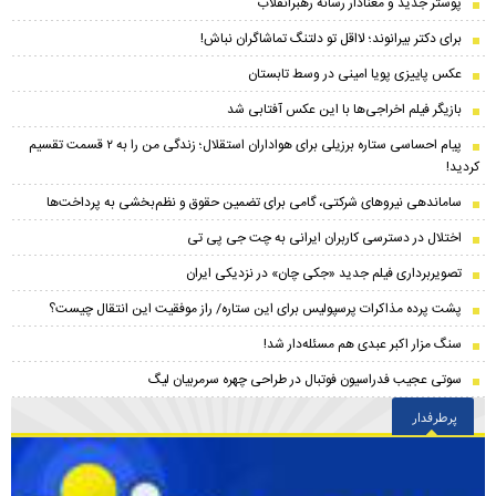
پوستر جدید و معنادار رسانه رهبرانقلاب
برای دکتر بیرانوند؛ لااقل تو دلتنگ تماشاگران نباش!
عکس پاییزی پویا امینی در وسط تابستان
بازیگر فیلم اخراجی‌ها با این عکس آفتابی شد
پیام احساسی ستاره برزیلی برای هواداران استقلال؛ زندگی من را به ۲ قسمت تقسیم
کردید!
ساماندهی نیروهای شرکتی، گامی برای تضمین حقوق و نظم‌بخشی به پرداخت‌ها
اختلال در دسترسی کاربران ایرانی به چت جی پی تی
تصویربرداری فیلم جدید «جکی چان» در نزدیکی ایران
پشت پرده مذاکرات پرسپولیس برای این ستاره/ راز موفقیت این انتقال چیست؟
سنگ مزار اکبر عبدی هم مسئله‌دار شد!
سوتی عجیب فدراسیون فوتبال در طراحی چهره سرمربیان لیگ
پرطرفدار