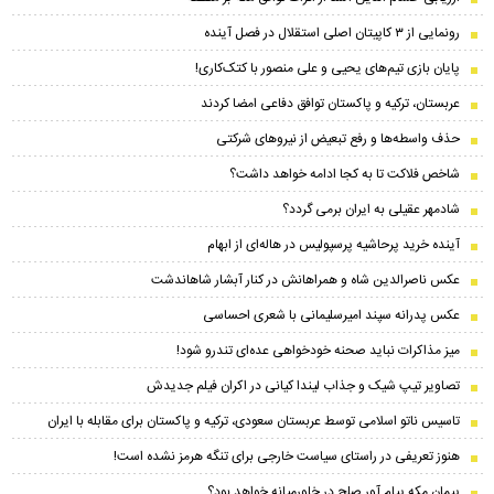
رونمایی از ۳ کاپیتان اصلی استقلال در فصل آینده
پایان بازی تیم‌های یحیی و علی منصور با کتک‌کاری!
عربستان، ترکیه و پاکستان توافق دفاعی امضا کردند
حذف واسطه‌ها و رفع تبعیض از نیروهای شرکتی
شاخص فلاکت تا به کجا ادامه خواهد داشت؟
شادمهر عقیلی به ایران برمی گردد؟
آینده خرید پرحاشیه‌ پرسپولیس در هاله‌ای از ابهام
عکس ناصرالدین شاه و همراهانش در کنار آبشار شاهاندشت
عکس پدرانه سپند امیرسلیمانی با شعری احساسی
میز مذاکرات نباید صحنه خودخواهی عده‌ای تندرو شود!
تصاویر تیپ شیک و جذاب لیندا کیانی در اکران فیلم جدیدش
تاسیس ناتو اسلامی توسط عربستان سعودی، ترکیه و پاکستان برای مقابله با ایران
هنوز تعریفی در راستای سیاست خارجی برای تنگه هرمز نشده است!
پیمان مکه پیام آور صلح در خاورمیانه خواهد بود؟