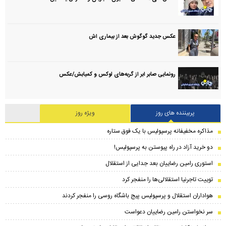
عکس جدید گوگوش بعد از بیماری اش
رونمایی صابر ابر از گربه‌های لوکس و کمیابش/عکس
پربیننده های روز
ویژه روز
مذاکره مخفیفانه پرسپولیس با یک فوق ستاره
دو خرید آزاد در راه پیوستن به پرسپولیس!
استوری رامین رضاییان بعد جدایی از استقلال
توییت تاجرنیا استقلالی‌ها را منفجر کرد
هواداران استقلال و پرسپولیس پیج باشگاه روسی را منفجر کردند
سر نخواستن رامین رضاییان دعواست