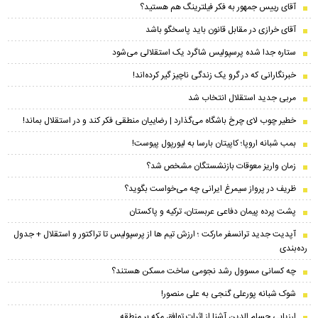
آقای رییس جمهور به فکر فیلترینگ هم هستید؟
آقای خرازی در مقابل قانون باید پاسخگو باشد
ستاره جدا شده پرسپولیس شاگرد یک استقلالی می‌شود
خبرنگارانی که در گرو یک زندگی ناچیز گیر کرده‌اند!
مربی جدید استقلال انتخاب شد
خطیر چوب لای چرخ باشگاه می‌گذارد | رضاییان منطقی فکر کند و در استقلال بماند!
بمب شبانه اروپا؛ کاپیتان بارسا به لیورپول پیوست!
زمان واریز معوقات بازنشستگان مشخص شد؟
ظریف در پرواز سیمرغ ایرانی چه می‌خواست بگوید؟
پشت پرده پیمان دفاعی عربستان، ترکیه و پاکستان
​آپدیت جدید ترانسفر مارکت ؛ ارزش تیم ها از پرسپولیس تا تراکتور و استقلال + جدول
رده‌بندی
چه کسانی مسوول رشد نجومی ساخت مسکن هستند؟
شوک شبانه پورعلی گنجی به علی منصور!
ارزیابی حسام الدین آشنا از اثرات توافق مکه بر منطقه