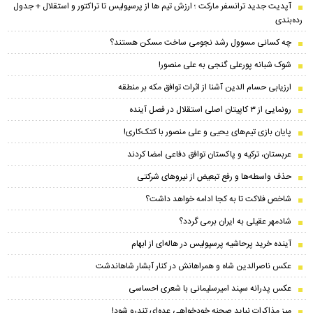
​آپدیت جدید ترانسفر مارکت ؛ ارزش تیم ها از پرسپولیس تا تراکتور و استقلال + جدول
رده‌بندی
چه کسانی مسوول رشد نجومی ساخت مسکن هستند؟
شوک شبانه پورعلی گنجی به علی منصور!
ارزیابی حسام الدین آشنا از اثرات توافق مکه بر منطقه
رونمایی از ۳ کاپیتان اصلی استقلال در فصل آینده
پایان بازی تیم‌های یحیی و علی منصور با کتک‌کاری!
عربستان، ترکیه و پاکستان توافق دفاعی امضا کردند
حذف واسطه‌ها و رفع تبعیض از نیروهای شرکتی
شاخص فلاکت تا به کجا ادامه خواهد داشت؟
شادمهر عقیلی به ایران برمی گردد؟
آینده خرید پرحاشیه‌ پرسپولیس در هاله‌ای از ابهام
عکس ناصرالدین شاه و همراهانش در کنار آبشار شاهاندشت
عکس پدرانه سپند امیرسلیمانی با شعری احساسی
میز مذاکرات نباید صحنه خودخواهی عده‌ای تندرو شود!