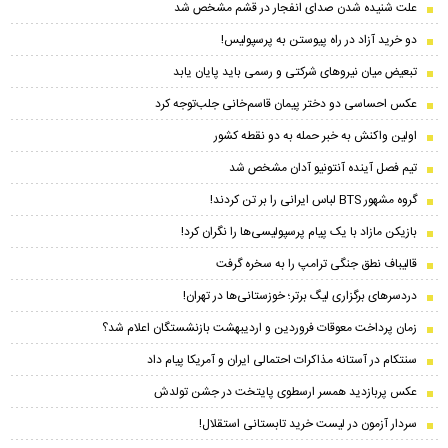
علت شنیده شدن صدای انفجار در قشم مشخص شد
دو خرید آزاد در راه پیوستن به پرسپولیس!
تبعیض میان نیروهای شرکتی و رسمی باید پایان یابد
عکس احساسی دو دختر پیمان‌ قاسم‌خانی جلب‌توجه کرد
اولین واکنش به خبر حمله به دو نقطه کشور
تیم فصل آینده آنتونیو آدان مشخص شد
گروه مشهور BTS لباس ایرانی را بر تن کردند!
بازیکن مازاد با یک پیام پرسپولیسی‌ها را نگران کرد!
قالیباف نطق جنگی ترامپ را به سخره گرفت
دردسرهای برگزاری لیگ برتر؛ خوزستانی‌ها در تهران!
زمان پرداخت معوقات فروردین و اردیبهشت بازنشستگان اعلام شد؟
سنتکام در آستانه مذاکرات احتمالی ایران و آمریکا پیام داد
عکس پربازدید همسر ارسطوی پایتخت در جشن تولدش
سردار آزمون در لیست خرید تابستانی استقلال!