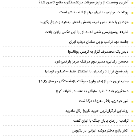
آخرین وضعیت از واریز معوقات بازنشستگان/ منابع تامین شد؟
پرداخت عوارض به ایران بهتر از ادامه تنش است
خودتان را خلع لباس کنید، بعدش فحش بدهید و دروغ بگویید
شایعه پرسپولیسی شدن احمد نور با این عکس پایان یافت
جلسه مهم ترامپ و بن سلمان درباره ایران
دیس‌بک محمدرضا گلزار به کریس رونالدو!
محسن رضایی: مسیر دوم در تنگه هرمز باز نمی‌شود
رقم فسخ قرارداد رضاییان با استقلال فقط ۱۰۰میلیون تومان!
جدیدترین خبر از زمان واریز معوقات بازنشستگان در سال 1405
دستگیری باند ۴ نفره سارقان به عنف در اطراف کرج
امیر حیدری، بلاگر معروف درگذشت
رونمایی از گران‌ترین خرید تاریخ رئال مادرید
ترامپ از زمان پایان جنگ با ایران گفت
آتش‌بازی دختر دونده ایرانی در بلاروس