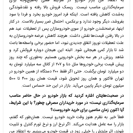
به اعتقاد من بازار خودرو در شرایط فعلی به‌هیچ‌وجه برای
سرمایه‌گذاری مناسب نیست. ریسک فروش بالا رفته و نقدشوندگی
به‌شدت کاهش یافته است. اینکه فرد امروز خودرو بخرد و فردا با سود
بفروشد، دیگر وجود ندارد و برعکس، احتمال ضرر بسیار بالاست. در کنار
اینها، عرضه‌نشدن خودرو از سوی خودروسازان پس از تعطیلات عید هم
در بالا رفتن قیمت‌ها نقش داشت. هرچند کاهش عرضه خودروسازان به
علت تعطیلات نوروز اتفاق جدیدی نبود، اما حضور برخی واسطه‌ها باعث
شد تا بازار کمی هیجانی شود. البته این هیجان دوباره فروکش کرد و
شاهد ریزش در هر سه بخش خودرویی هستیم. به‌طوری که چند روز
پیش قیمت برخی خودروها مثل دنا و ۲۰۷ از کانال سه میلیارد تومان به
دو میلیارد تومان برگشت. حتی اگر فقط ۲۰۰ دستگاه از همین خودرو در
تهران فاکتور و همان روز تحویل شود، قیمت همان روز ۴۰۰ تا ۵۰۰
میلیون تومان دیگر پایین می‌آید. بازار در این حد حساس است.
در صحبت‌هایتان اشاره کردید که بازار خودرو در حال حاضر مناسب
سرمایه‌گذاری نیست؛ در مورد خریداران مصرفی چطور؟ با این شرایط،
آیا اکنون زمان مناسبی برای خرید خودروست؟
فعلاً خیر. به نظرم هنوز وقت خرید خودرو نیست. همان‌طور که گفتم،
بازار را سه عامل هدایت می‌کند. اگر نرخ ارز و نرخ تورم کنترل و تثبیت
شوند، اثر مثبتش را خیلی زود در قیمت خودرو می‌بینیم. به اعتقاد من